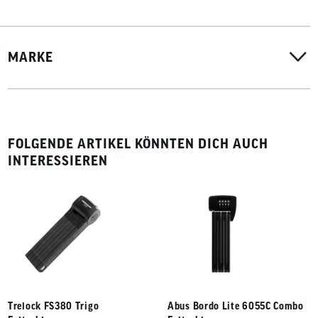
das BORDO Lite Mini findet in jeder Trikottasche Platz
Bedienung per Schlüssel (kein aktives Abschließen notwendig)
6 Stäbe
MARKE
guter Schutz bei niedrigem bis mittlerem Diebstahlrisiko
Abus Security Level Bike 7
inklusive Halterung
Gewicht: ca. 500 g
FOLGENDE ARTIKEL KÖNNTEN DICH AUCH
INTERESSIEREN
Trelock FS380 Trigo
Abus Bordo Lite 6055C Combo