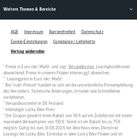
Weitere Themen & Bereiche
AGB
Impressum
Barrierefreiheit
Datenschutz
Cookie-Einstellungen
Compliance / Lieferkette
Vertrag widerrufen
* Preise in Euro inkl. MwSt. und zzgl.
Versandkosten
, Leasingkonditionen
abweichend, Preise in unseren Filialen können ggf. abweichen.
** Leasingpreis in Euro inkl. MwSt
¹ Bei "statt-Preisen" handelt es sich um die unverbindliche Preisempfehlung
des Herstellers. Technische Änderungen, Irrtümer und Schreibfehler
vorbehalten.
² Versandkostenfrei in DE Festland
³ ehemaliger Lucky Bike-Preis
⁴ Der Coupon gewährt einen Rabatt von 50 % auf ein Zubehörteil mit einem
maximalen Verkaufspreis von 150 €. Somit ist ein Rabatt bis zu 75 €
möglich. Gültig bis zum 31.08.2026 bei Abschluss eines Dienstrad
Leasings bei Lucky Bike. Einlösbar in allen Lucky Bike Filialen und im