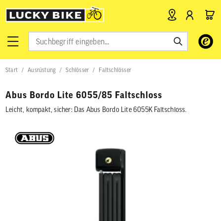
Verwende
die
Pfeile
nach
Start
Ausrüstung
Schlösser
Faltschlösser
oben
und
unten,
Abus Bordo Lite 6055/85 Faltschloss
um
das
Leicht, kompakt, sicher: Das Abus Bordo Lite 6055K Faltschloss.
verfügbar
Ergebnis
auszuwähl
Drücke
die
Eingabetas
um
zum
ausgewähl
Suchergeb
zu
gelangen.