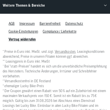
Weitere Themen & Bereiche
AGB
Impressum
Barrierefreiheit
Datenschutz
Cookie-Einstellungen
Compliance / Lieferkette
Vertrag widerrufen
* Preise in Euro inkl. MwSt. und zzgl.
Versandkosten
, Leasingkonditionen
abweichend, Preise in unseren Filialen können ggf. abweichen.
** Leasingpreis in Euro inkl. MwSt
¹ Bei "statt-Preisen" handelt es sich um die unverbindliche Preisempfehlung
des Herstellers. Technische Änderungen, Irrtümer und Schreibfehler
vorbehalten.
² Versandkostenfrei in DE Festland
³ ehemaliger Lucky Bike-Preis
⁴ Der Coupon gewährt einen Rabatt von 50 % auf ein Zubehörteil mit einem
maximalen Verkaufspreis von 150 €. Somit ist ein Rabatt bis zu 75 €
möglich. Gültig bis zum 31.08.2026 bei Abschluss eines Dienstrad
Leasings bei Lucky Bike. Einlösbar in allen Lucky Bike Filialen und im