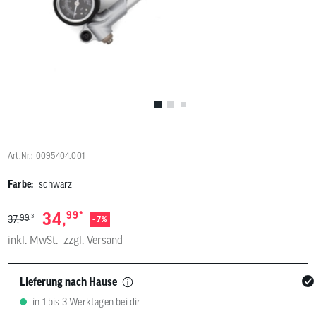
Benutzer
von
Touchgerä
können
Touch-
und
Streichges
verwenden
Art.Nr.: 0095404.001
Farbe:
schwarz
*
34,
99
3
99
37,
- 7%
inkl. MwSt.
zzgl.
Versand
Lieferung nach Hause
in 1 bis 3 Werktagen bei dir