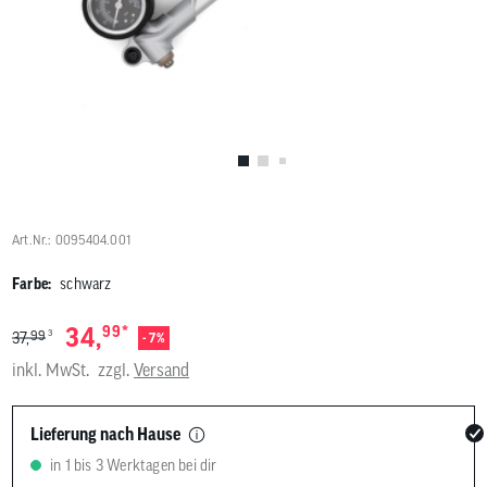
Benutzer
von
Touchgerä
können
Touch-
und
Streichges
verwenden
Art.Nr.: 0095404.001
Farbe:
schwarz
*
34,
99
3
99
37,
- 7%
inkl. MwSt.
zzgl.
Versand
Lieferung nach Hause
in 1 bis 3 Werktagen bei dir