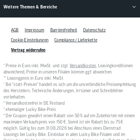
Weitere Themen & Bereiche
AGB
Impressum
Barrierefreiheit
Datenschutz
Cookie-Einstellungen
Compliance / Lieferkette
Vertrag widerrufen
* Preise in Euro inkl. MwSt. und zzgl.
Versandkosten
, Leasingkonditionen
abweichend, Preise in unseren Filialen können ggf. abweichen.
** Leasingpreis in Euro inkl. MwSt
¹ Bei "statt-Preisen" handelt es sich um die unverbindliche Preisempfehlung
des Herstellers. Technische Änderungen, Irrtümer und Schreibfehler
vorbehalten.
² Versandkostenfrei in DE Festland
³ ehemaliger Lucky Bike-Preis
⁴ Der Coupon gewährt einen Rabatt von 50 % auf ein Zubehörteil mit einem
maximalen Verkaufspreis von 150 €. Somit ist ein Rabatt bis zu 75 €
möglich. Gültig bis zum 31.08.2026 bei Abschluss eines Dienstrad
Leasings bei Lucky Bike. Einlösbar in allen Lucky Bike Filialen und im