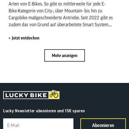
Arten von E-Bikes. So gibt es mittlerweile für jede E-
Bike-Kategorie von City-, über Mountain- bis hin zu
Cargobike maßgeschneiderte Antriebe. Seit 2022 gibt es
zudem das von Grund auf überarbeitete Smart System.
Die Entscheidung zwischen den verschiedenen Bosch E-
Jetzt entdecken
Bike-Systemen kann herausfordernd sein. In diesem
Beitrag zeigen wir dir, welches System am besten zu
deinen Bedürfnissen passt.
Mehr anzeigen
Lucky Newsletter abonnieren und 15€ sparen
Abonnieren