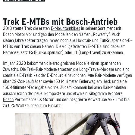
Trek E-MTBs mit Bosch-Antrieb
2013 stellte Trek die ersten
E-Mountainbikes
in seinem Sortiment mit
Bosch Motor vor und gab den Modellen den Namen „Powerfly“. Auch
sieben Jahre später tragen immer noch alle Hardtail- und Full-Suspension-E-
MTBs von Trek diesen Namen. Die vollgefederten E-MTBs sind dabei am
Namenszusatz FS (Full-Suspension) oder LT (Long-Travel) zu erkennen.
Im Jahr 2020 bekommen die erfolgreichen Modelle einen spannenden
Zuwachs. Die Trek-Rail-Modelle ersetzen die Long-Travel-Modelle und sind
somit als E-Trailbike oder E-Enduro einzuordnen. Alle Rail-Modelle verfügen
über 29-Zoll-Laufräder sowie 150 Millimeter Federweg am Heck und eine
160-Millimeter-Federgabel vorne. Zudem kommen bei allen Rail-Modellen
ausschließlich der neue, kompaktere und etwa ein Kilogramm leichtere
Bosch
Performance CX Motor und der integrierte Powertube Akku mit bis
zu 625 Wattstunden zum Einsatz.