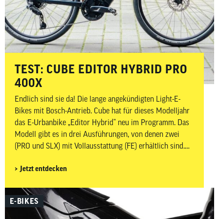
­­­TEST: CUBE EDITOR HYBRID PRO
400X
Endlich sind sie da! Die lange angekündigten Light-E-
Bikes mit Bosch-Antrieb. Cube hat für dieses Modelljahr
das E-Urbanbike „Editor Hybrid“ neu im Programm. Das
Modell gibt es in drei Ausführungen, von denen zwei
(PRO und SLX) mit Vollausstattung (FE) erhältlich sind.
Wir schauen uns hier das PRO-Modell an und wollen
Jetzt entdecken
herausfinden, wie sich das preisgünstige Light-E-Bike im
urbanen Alltag schlägt.
E-BIKES