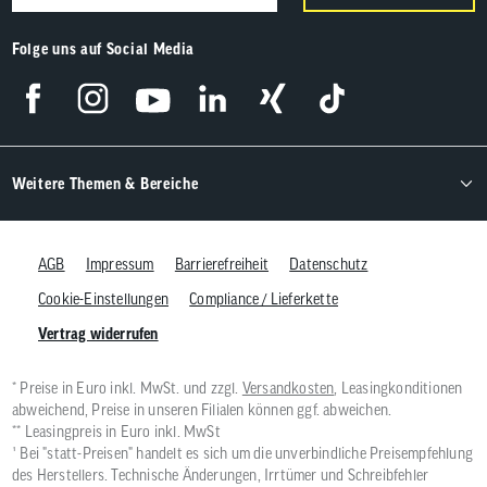
Folge uns auf Social Media
Weitere Themen & Bereiche
AGB
Impressum
Barrierefreiheit
Datenschutz
Cookie-Einstellungen
Compliance / Lieferkette
Vertrag widerrufen
* Preise in Euro inkl. MwSt. und zzgl.
Versandkosten
, Leasingkonditionen
abweichend, Preise in unseren Filialen können ggf. abweichen.
** Leasingpreis in Euro inkl. MwSt
¹ Bei "statt-Preisen" handelt es sich um die unverbindliche Preisempfehlung
des Herstellers. Technische Änderungen, Irrtümer und Schreibfehler