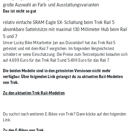
zum
große Auswahl an Farb- und Ausstattungsvarianten
ausgewähl
Das ist nicht so gut
Suchergeb
relativ einfache SRAM Eagle SX- Schaltung beim Trek Rail 5
zu
absenkbare Sattelstütze mit maximal 130 Millimeter Hub beim Rail
gelangen.
5 und 7
Benutzer
Unser Lucky Bike Mitarbeiter Jan aus Düsseldorf hat das Trek Rail 5
von
getestet und mit dem Rail 7 verglichen. Im folgenden Vergleichstest
Touchgerä
schildert er seine Einschätzung. Die Preise zum Testzeitpunkt belaufen sich
können
auf 4.699 Euro für das Trek Rail 5 und 5.499 Euro für das Rail 7.
Touch-
Die beiden Modelle sind in den getesteten Versionen nicht mehr
und
verfügbar. Über folgenden Link gelangst du zu aktuellen Rail-Modellen
Streichges
von Trek.
verwenden
Zu den aktuellen Trek Rail-Modellen
Du suchst nach weiteren E-Bikes von Trek? Dann klicke auf den folgenden
Link.
Zu den E-Bikes von Trek