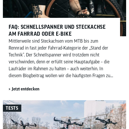
FAQ: SCHNELLSPANNER UND STECKACHSE
AM FAHRRAD ODER E-BIKE
Mittlerweile sind Steckachsen vom MTB bis zum
Rennrad in fast jeder Fahrrad-Kategorie der „Stand der
Technik“. Der Schnellspanner wird trotzdem nicht
verschwinden, denn er erfüllt seine Hauptaufgabe – die
Laufräder im Rahmen zu halten – auch weiterhin. In
diesem Blogbeitrag wollen wir die häufigsten Fragen zu
Schnellspannern und Steckachsen beantworten und
Jetzt entdecken
geben dir, für beide Varianten, Tipps, wie das Montieren
der Räder am einfachsten gelingt.
TESTS