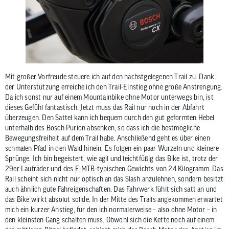
Mit großer Vorfreude steuere ich auf den nächstgelegenen Trail zu. Dank
der Unterstützung erreiche ich den Trail-Einstieg ohne große Anstrengung.
Da ich sonst nur auf einem Mountainbike ohne Motor unterwegs bin, ist
dieses Gefühl fantastisch. Jetzt muss das Rail nur noch in der Abfahrt
überzeugen. Den Sattel kann ich bequem durch den gut geformten Hebel
unterhalb des Bosch Purion absenken, so dass ich die bestmögliche
Bewegungsfreiheit auf dem Trail habe. Anschließend geht es über einen
schmalen Pfad in den Wald hinein. Es folgen ein paar Wurzeln und kleinere
Sprünge. Ich bin begeistert, wie agil und leichtfüßig das Bike ist, trotz der
29er Laufräder und des
E-MTB
-typischen Gewichts von 24 Kilogramm. Das
Rail scheint sich nicht nur optisch an das Slash anzulehnen, sondern besitzt
auch ähnlich gute Fahreigenschaften. Das Fahrwerk fühlt sich satt an und
das Bike wirkt absolut solide. In der Mitte des Trails angekommen erwartet
mich ein kurzer Anstieg, für den ich normalerweise – also ohne Motor – in
den kleinsten Gang schalten muss. Obwohl sich die Kette noch auf einem