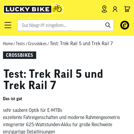
Verwende
die
Pfeile
Test: Trek Rail 5 und Trek Rail 7
Home
/
Tests
/
Crossbikes
/
nach
oben
CROSSBIKES
und
unten,
Test: Trek Rail 5 und
um
das
Trek Rail 7
verfügbar
Ergebnis
Das ist gut
auszuwähl
Drücke
sehr saubere Optik für E-MTBs
die
exzellente Fahreigenschaften und moderne Rahmengeometrie
Eingabetas
integrierter 625-Wattstunden-Akku für große Reichweite
um
einzigartige Detaillösungen