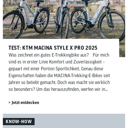
TEST: KTM MACINA STYLE X PRO 2025
Was zeichnet ein gutes E-Trekkingbike aus? Für mich
sind es in erster Linie Komfort und Zuverlässigkeit –
gepaart mit einer Portion Sportlichkeit. Genau diese
Eigenschaften haben die MACINA-Trekking-E-Bikes seit
Jahren so beliebt gemacht. Doch was macht sie wirklich
so besonders? Um das herauszufinden, werfen wir in
diesem Beitrag einen genaueren Blick auf das Macina
Jetzt entdecken
Style X Pro.
KNOW-HOW