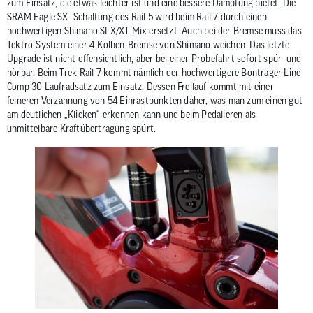
zum Einsatz, die etwas leichter ist und eine bessere Dämpfung bietet. Die
SRAM Eagle SX- Schaltung des Rail 5 wird beim Rail 7 durch einen
hochwertigen Shimano SLX/XT-Mix ersetzt. Auch bei der Bremse muss das
Tektro-System einer 4-Kolben-Bremse von Shimano weichen. Das letzte
Upgrade ist nicht offensichtlich, aber bei einer Probefahrt sofort spür- und
hörbar. Beim Trek Rail 7 kommt nämlich der hochwertigere Bontrager Line
Comp 30 Laufradsatz zum Einsatz. Dessen Freilauf kommt mit einer
feineren Verzahnung von 54 Einrastpunkten daher, was man zum einen gut
am deutlichen „Klicken“ erkennen kann und beim Pedalieren als
unmittelbare Kraftübertragung spürt.