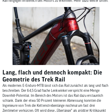
Rail hingegen im Bereich des Motors zu erkennen. Mehr dazu weiter unten.
Lang, flach und dennoch kompakt: Die
Geometrie des Trek Rail
Als modernes E-Enduro-MTB lässt sich das Rail zunächst als lang und flach
beschreiben. Der 64,5 Grad flache Lenkwinkel verspricht eine Menge
Downhill-Potential. Im Bereich des Motors ist das Rail dazu erstaunlich
schlank. Dank der etwa 50 Prozent kleineren Abmessung konnten die
Ingenieure von Trek die Kettenstrebenlänge nochmal um fast drei
Zentimeter verkürzen. Oft wird diese „Überlänge“ als größter Kritikpunkt