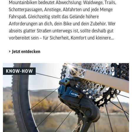
Mountainbiken bedeutet Abwechslung: Waldwege, Trails,
Schotterpassagen, Anstiege, Abfahrten und jede Menge
Fahrspaß. Gleichzeitig stellt das Gelände höhere
Anforderungen an dich, dein Bike und dein Zubehör. Wer
abseits glatter Straßen unterwegs ist, sollte deshalb gut
vorbereitet sein – für Sicherheit, Komfort und kleinere
Pannen unterwegs. In diesem Beitrag zeigen wir dir,
Jetzt entdecken
welches Mountainbike-Zubehör wirklich sinnvoll ist –
aufgeteilt in Must-haves und Nice-to-haves für Fahrer,
Bike sowie Wartung und Pflege.
KNOW-HOW