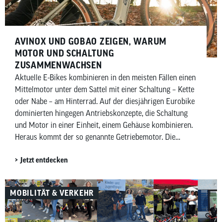
AVINOX UND GOBAO ZEIGEN, WARUM
MOTOR UND SCHALTUNG
ZUSAMMENWACHSEN
Aktuelle E-Bikes kombinieren in den meisten Fällen einen
Mittelmotor unter dem Sattel mit einer Schaltung – Kette
oder Nabe – am Hinterrad. Auf der diesjährigen Eurobike
dominierten hingegen Antriebskonzepte, die Schaltung
und Motor in einer Einheit, einem Gehäuse kombinieren.
Heraus kommt der so genannte Getriebemotor. Die
chinesischen Anbieter Avinox und Gobao haben jeweils
Jetzt entdecken
Getriebemotoren vorgestellt, die etablierte Anbieter wie
Bosch eBike Systems im Jahr 2027 herausfordern
wollen.
MOBILITÄT & VERKEHR