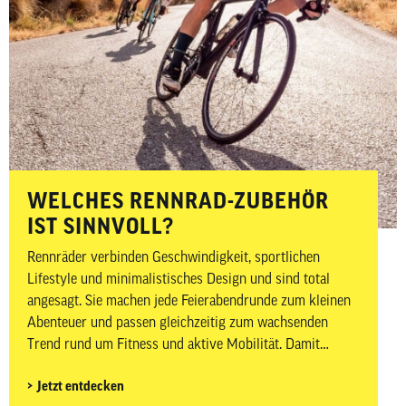
WELCHES RENNRAD-ZUBEHÖR
IST SINNVOLL?
Rennräder verbinden Geschwindigkeit, sportlichen
Lifestyle und minimalistisches Design und sind total
angesagt. Sie machen jede Feierabendrunde zum kleinen
Abenteuer und passen gleichzeitig zum wachsenden
Trend rund um Fitness und aktive Mobilität. Damit
Ausfahrten nicht nur sportlich, sondern auch sicher und
Jetzt entdecken
komfortabel sind, kommt es neben dem passenden Bike