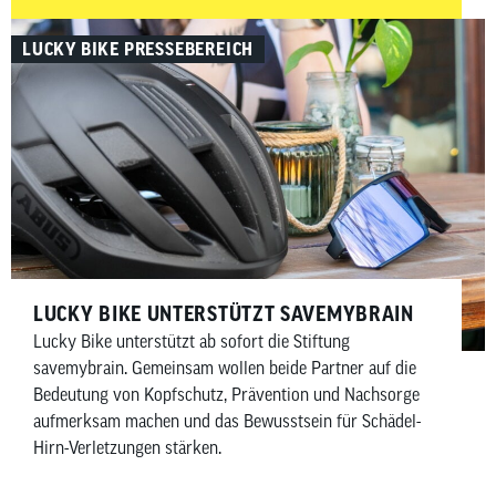
auch auf das richtige Zubehör an. In diesem Beitrag
zeigen wir dir, welches Rennrad-Zubehör wirklich
LUCKY BIKE PRESSEBEREICH
sinnvoll ist – aufgeteilt in Must-haves und Nice-to-haves
für Fahrer, Bike sowie Wartung und Pflege.
LUCKY BIKE UNTERSTÜTZT SAVEMYBRAIN​
Lucky Bike unterstützt ab sofort die Stiftung
savemybrain. Gemeinsam wollen beide Partner auf die
Bedeutung von Kopfschutz, Prävention und Nachsorge
aufmerksam machen und das Bewusstsein für Schädel-
Hirn-Verletzungen stärken.