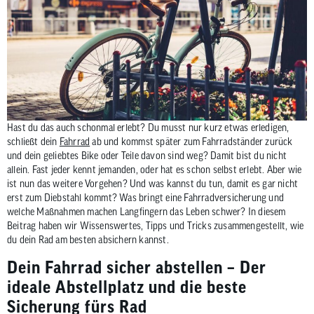
zum
ausgewähl
Suchergeb
zu
gelangen.
Benutzer
von
Touchgerä
Hast du das auch schonmal erlebt? Du musst nur kurz etwas erledigen,
schließt dein
Fahrrad
ab und kommst später zum Fahrradständer zurück
können
und dein geliebtes Bike oder Teile davon sind weg? Damit bist du nicht
Touch-
allein. Fast jeder kennt jemanden, oder hat es schon selbst erlebt. Aber wie
und
ist nun das weitere Vorgehen? Und was kannst du tun, damit es gar nicht
Streichges
erst zum Diebstahl kommt? Was bringt eine Fahrradversicherung und
verwenden
welche Maßnahmen machen Langfingern das Leben schwer? In diesem
Beitrag haben wir Wissenswertes, Tipps und Tricks zusammengestellt, wie
du dein Rad am besten absichern kannst.
Dein Fahrrad sicher abstellen – Der
ideale Abstellplatz und die beste
Sicherung fürs Rad