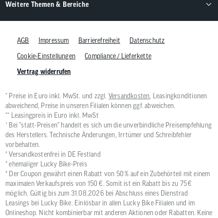
Weitere Themen & Bereiche
AGB
Impressum
Barrierefreiheit
Datenschutz
Cookie-Einstellungen
Compliance / Lieferkette
Vertrag widerrufen
* Preise in Euro inkl. MwSt. und zzgl.
Versandkosten
, Leasingkonditionen
abweichend, Preise in unseren Filialen können ggf. abweichen.
** Leasingpreis in Euro inkl. MwSt
¹ Bei "statt-Preisen" handelt es sich um die unverbindliche Preisempfehlung
des Herstellers. Technische Änderungen, Irrtümer und Schreibfehler
vorbehalten.
² Versandkostenfrei in DE Festland
³ ehemaliger Lucky Bike-Preis
⁴ Der Coupon gewährt einen Rabatt von 50 % auf ein Zubehörteil mit einem
maximalen Verkaufspreis von 150 €. Somit ist ein Rabatt bis zu 75 €
möglich. Gültig bis zum 31.08.2026 bei Abschluss eines Dienstrad
Leasings bei Lucky Bike. Einlösbar in allen Lucky Bike Filialen und im
Onlineshop. Nicht kombinierbar mit anderen Aktionen oder Rabatten. Keine