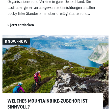
Organisationen und Vereine in ganz Deutschland. Die
Laufräder gehen an ausgewählte Einrichtungen an allen
Lucky Bike Standorten in über dreißig Städten und
kommen insgesamt rund sechzig Einrichtungen zugute.
Jetzt entdecken
Darin enthalten sind auch hundert Laufräder für das
Deutsche Kinderhilfswerk sowie dreißig für die Manuel
Neuer Kids Foundation.
KNOW-HOW
WELCHES MOUNTAINBIKE-ZUBEHÖR IST
SINNVOLL?