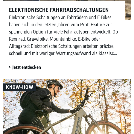
ELEKTRONISCHE FAHRRADSCHALTUNGEN
Elektronische Schaltungen an Fahrrädern und E-Bikes
haben sich in den letzten Jahren vom Profi-Feature zur
spannenden Option für viele Fahrradtypen entwickelt. Ob
Rennrad, Gravelbike, Mountainbike, E-Bike oder
Alltagsrad: Elektronische Schaltungen arbeiten präzise,
schnell und mit weniger Wartungsaufwand als klassische
mechanische Schaltungen. Besonders Shimano mit Di2
Jetzt entdecken
(Digital Integrated Intelligence) und SRAM mit AXS
(gesprochen Acces) prägen diesen Markt – allerdings mit
unterschiedlichen Ansätzen. Während Shimano
KNOW-HOW
elektronische Ketten- und Nabenschaltungen anbietet,
konzentriert sich SRAM vor allem auf kabellose
elektronische Kettenschaltungen. In diesem Artikel
zeigen wir dir, welche elektronischen Schaltungen es von
Shimano und SRAM gibt, wofür und für wen sie sich
eignen und worin sich die beiden Hersteller
unterscheiden.