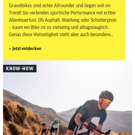
Gravelbikes sind echte Allrounder und liegen voll im
Trend! Sie verbinden sportliche Performance mit echter
Abenteuerlust. Ob Asphalt, Waldweg oder Schotterpiste
– kaum ein Bike ist so vielseitig und alltagstauglich.
Genau diese Vielseitigkeit stellt aber auch besondere
Anforderungen an dein Zubehör. Auf wechselnden
Jetzt entdecken
Untergründen, bei längeren Distanzen und abseits
klassischer Rennradstrecken ist es besonders wichtig,
gut vorbereitet zu sein. In diesem Beitrag zeigen wir dir,
KNOW-HOW
welches Gravelbike-Zubehör wirklich sinnvoll ist –
aufgeteilt in Must-haves und Nice-to-haves für Fahrer,
Bike sowie Wartung und Pflege.