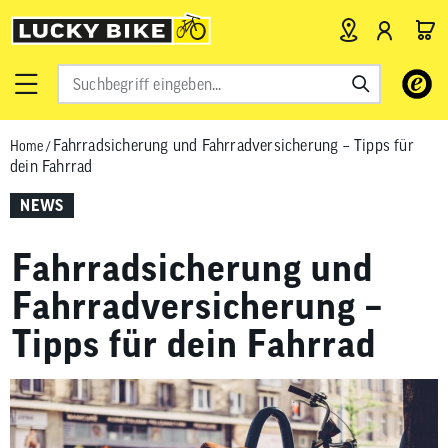
Verwende
die
Pfeile
Fahrradsicherung und Fahrradversicherung – Tipps für
Home
/
nach
dein Fahrrad
oben
und
NEWS
unten,
um
Fahrradsicherung und
das
verfügbar
Fahrradversicherung –
Ergebnis
Tipps für dein Fahrrad
auszuwähl
Drücke
die
Eingabetas
um