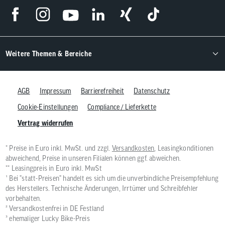
Weitere Themen & Bereiche
AGB
Impressum
Barrierefreiheit
Datenschutz
Cookie-Einstellungen
Compliance / Lieferkette
Vertrag widerrufen
* Preise in Euro inkl. MwSt. und zzgl.
Versandkosten
, Leasingkonditionen
abweichend, Preise in unseren Filialen können ggf. abweichen.
** Leasingpreis in Euro inkl. MwSt
¹ Bei "statt-Preisen" handelt es sich um die unverbindliche Preisempfehlung
des Herstellers. Technische Änderungen, Irrtümer und Schreibfehler
vorbehalten.
² Versandkostenfrei in DE Festland
³ ehemaliger Lucky Bike-Preis