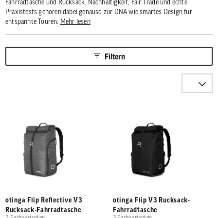
Benutzer
Fahrradtasche und Rucksack. Nachhaltigkeit, Fair Trade und echte
von
Praxistests gehören dabei genauso zur DNA wie smartes Design für
Touchgerä
entspannte Touren.
Mehr lesen
können
Touch-
und
Streichges
Filtern
verwenden
Sortieren n
Produkte
otinga Flip Reflective V3
otinga Flip V3 Rucksack-
Rucksack-Fahrradtasche
Fahrradtasche
2 Farbvarianten
3 Farbvarianten