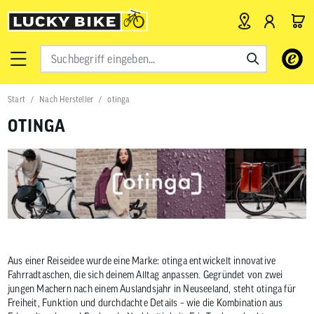
Verwende
die
Pfeile
nach
Start
Nach Hersteller
otinga
oben
und
OTINGA
unten,
um
das
verfügbar
Ergebnis
auszuwähl
Drücke
die
Eingabetas
um
zum
Aus einer Reiseidee wurde eine Marke: otinga entwickelt innovative
ausgewähl
Fahrradtaschen, die sich deinem Alltag anpassen. Gegründet von zwei
Suchergeb
jungen Machern nach einem Auslandsjahr in Neuseeland, steht otinga für
zu
gelangen.
Freiheit, Funktion und durchdachte Details – wie die Kombination aus