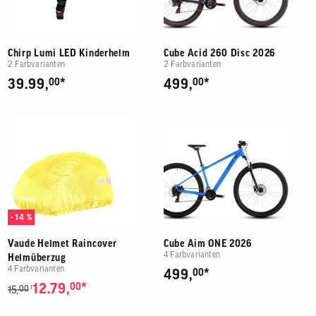
Chirp Lumi LED Kinderhelm
Cube Acid 260 Disc 2026
2 Farbvarianten
2 Farbvarianten
*
*
39.99,
00
499,
00
- 14 %
Vaude Helmet Raincover
Cube Aim ONE 2026
4 Farbvarianten
Helmüberzug
4 Farbvarianten
*
499,
00
*
12.79,
00
00
1
15,