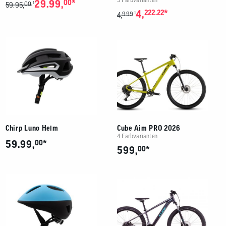
*
29.99,
00
00
1
59.95,
*
4,
222.22
999
1
4,
Chirp Luno Helm
Cube Aim PRO 2026
4 Farbvarianten
*
59.99,
00
*
599,
00