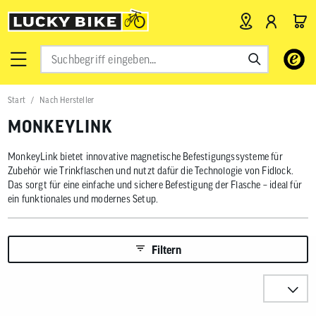
Verwende
die
Pfeile
nach
Start
Nach Hersteller
oben
und
MONKEYLINK
unten,
um
das
MonkeyLink bietet innovative magnetische Befestigungssysteme für
verfügbar
Zubehör wie Trinkflaschen und nutzt dafür die Technologie von Fidlock.
Ergebnis
Das sorgt für eine einfache und sichere Befestigung der Flasche – ideal für
auszuwähl
ein funktionales und modernes Setup.
Drücke
die
Eingabetas
um
Filtern
zum
ausgewähl
Suchergeb
Sortieren n
zu
gelangen.