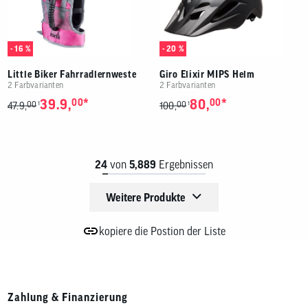
- 16 %
- 20 %
Little Biker Fahrradlernweste
Giro Elixir MIPS Helm
2 Farbvarianten
2 Farbvarianten
*
*
39.9,
00
80,
00
00
00
1
1
47.9,
100,
24
von
5,889
Ergebnissen
Weitere Produkte
kopiere die Postion der Liste
Zahlung & Finanzierung