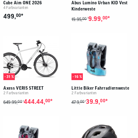
Cube Aim ONE 2026
Abus Lumino Urban KID Vest
4 Farbvarianten
Kinderweste
*
499,
00
*
9.99,
00
00
1
19.95,
- 31 %
- 16 %
Axess VERIS STREET
Little Biker Fahrradlernweste
2 Farbvarianten
2 Farbvarianten
*
*
444.44,
00
39.9,
00
00
00
1
1
649.99,
47.9,