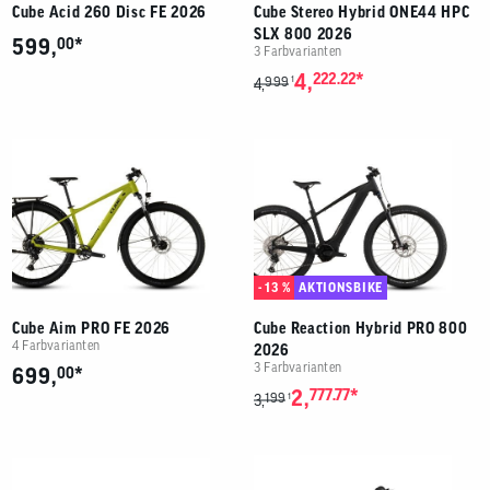
Cube Acid 260 Disc FE 2026
Cube Stereo Hybrid ONE44 HPC
SLX 800 2026
*
599,
00
3 Farbvarianten
*
4,
222.22
999
1
4,
- 13 %
AKTIONSBIKE
Cube Aim PRO FE 2026
Cube Reaction Hybrid PRO 800
4 Farbvarianten
2026
3 Farbvarianten
*
699,
00
*
2,
777.77
199
1
3,