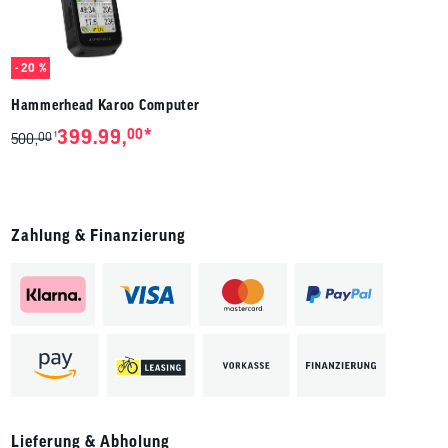
Benutzer
von
Touchgerä
können
- 20 %
Touch-
und
Hammerhead Karoo Computer
Streichges
verwenden
*
399.99,
00
00
1
500,
Zahlung & Finanzierung
Lieferung & Abholung