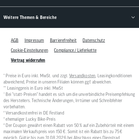
Weitere Themen & Bereiche
AGB
Impressum
Barrierefreiheit
Datenschutz
Cookie-Einstellungen
Compliance / Lieferkette
Vertrag widerrufen
* Preise in Euro inkl. MwSt. und zzgl.
Versandkosten
, Leasingkonditionen
abweichend, Preise in unseren Filialen können ggf. abweichen.
** Leasingpreis in Euro inkl. MwSt
¹ Bei "statt-Preisen" handelt es sich um die unverbindliche Preisempfehlung
des Herstellers. Technische Änderungen, Irrtümer und Schreibfehler
vorbehalten.
² Versandkostenfrei in DE Festland
³ ehemaliger Lucky Bike-Preis
⁴ Der Coupon gewährt einen Rabatt von 50 % auf ein Zubehörteil mit einem
maximalen Verkaufspreis von 150 €. Somit ist ein Rabatt bis zu 75 €
möglich. Gültig bis zum 31.08.2026 bei Abschluss eines Dienstrad