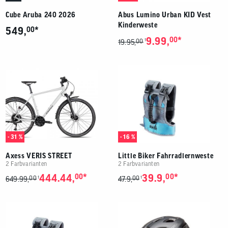
Cube Aruba 240 2026
Abus Lumino Urban KID Vest
Kinderweste
*
549,
00
*
9.99,
00
00
1
19.95,
- 31 %
- 16 %
Axess VERIS STREET
Little Biker Fahrradlernweste
2 Farbvarianten
2 Farbvarianten
*
*
444.44,
00
39.9,
00
00
00
1
1
649.99,
47.9,