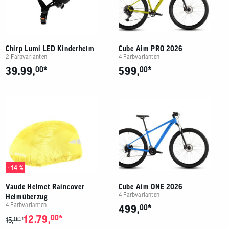
Chirp Lumi LED Kinderhelm
Cube Aim PRO 2026
2 Farbvarianten
4 Farbvarianten
*
*
39.99,
00
599,
00
- 14 %
Vaude Helmet Raincover
Cube Aim ONE 2026
4 Farbvarianten
Helmüberzug
4 Farbvarianten
*
499,
00
*
12.79,
00
00
1
15,