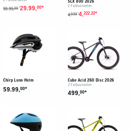
SLX 800 2026
2 Farbvarianten
*
29.99,
00
00
1
59.95,
*
4,
222.22
999
1
4,
Chirp Luno Helm
Cube Acid 260 Disc 2026
2 Farbvarianten
*
59.99,
00
*
499,
00