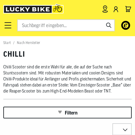
Verwende
die
Pfeile
nach
Start
Nach Hersteller
oben
und
CHILLI
unten,
um
das
Chilli Scooter sind die erste Wahl für alle, die auf der Suche nach
verfügbar
Stuntscootern sind. Mit robusten Materialien und coolen Designs sind
Ergebnis
Chilli-Produkte ideal für Anfänger und Profis gleichermaßen. Sicherheit und
auszuwähl
Fahrspaß stehen dabei an erster Stelle: Vom Einsteiger-Scooter „Base“ über
Drücke
die Reaper-Scooter bis zum High-End-Modellen Beast oder TNT.
die
Eingabetas
um
zum
Filtern
ausgewähl
Suchergeb
zu
Sortieren n
gelangen.