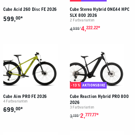
Cube Acid 260 Disc FE 2026
Cube Stereo Hybrid ONE44 HPC
SLX 800 2026
*
599,
00
2 Farbvarianten
*
4,
222.22
999
1
4,
- 13 %
AKTIONSBIKE
Cube Aim PRO FE 2026
Cube Reaction Hybrid PRO 800
4 Farbvarianten
2026
3 Farbvarianten
*
699,
00
*
2,
777.77
199
1
3,