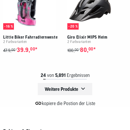
- 16 %
- 20 %
Little Biker Fahrradlernweste
Giro Elixir MIPS Helm
2 Farbvarianten
2 Farbvarianten
*
*
39.9,
00
80,
00
00
00
1
1
47.9,
100,
24
von
5,891
Ergebnissen
Weitere Produkte
kopiere die Postion der Liste