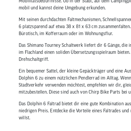
Mobilitätsbedürfnisse. Ob in der Stadt, auf dem Campingpl
mobil und kannst deine Umgebung erkunden.
Mit seinen durchdachten Faltmechanismen, Schnellspanne
6 platzsparend auf etwa 38 x 81 x 63 cm zusammenfalten. S
Bürotisch, im Kofferraum oder im Wohnungsflur.
Das Shimano Tourney Schaltwerk liefert dir 6 Gänge, die 
im Flachland einen soliden Übersetzungsspielraum bieten. 
Drehschaltgriff.
Ein bequemer Sattel, der kleine Gepäckträger und eine A
Dolphin 6 zu einem nützlichen Pendlerrad im Alltag. Wenn
Stadtverkehr verwenden möchtest, empfehlen wir dir, gle
mitzubestellen. Diese sind auch von Chirp Bike Parts bei un
Das Dolphin 6 Faltrad bietet dir eine gute Kombination aus
niedrigen Preis. Entdecke die Vorteile eines Faltrades und 
willst.