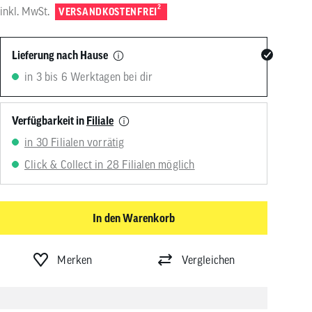
von
2
inkl. MwSt.
VERSANDKOSTENFREI
Touchgeräten
können
Touch-
Lieferung nach Hause
und
Streichgesten
in 3 bis 6 Werktagen bei dir
verwenden.
Verfügbarkeit in
Filiale
in 30 Filialen vorrätig
Click & Collect in 28 Filialen möglich
In den Warenkorb
Merken
Vergleichen