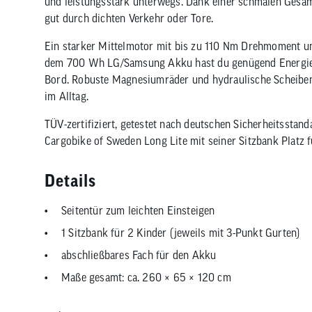
und leistungsstark unterwegs. Dank einer schmalen Gesam
gut durch dichten Verkehr oder Tore.
Ein starker Mittelmotor mit bis zu 110 Nm Drehmoment unte
dem 700 Wh LG/Samsung Akku hast du genügend Energie f
Bord. Robuste Magnesiumräder und hydraulische Scheiben
im Alltag.
TÜV-zertifiziert, getestet nach deutschen Sicherheitsstanda
Cargobike of Sweden Long Lite mit seiner Sitzbank Platz f
Details
Seitentür zum leichten Einsteigen
1 Sitzbank für 2 Kinder (jeweils mit 3-Punkt Gurten)
abschließbares Fach für den Akku
Maße gesamt: ca. 260 × 65 × 120 cm
Box: 10 mm lackiertes Marine-Sperrholz, Boden aus rut