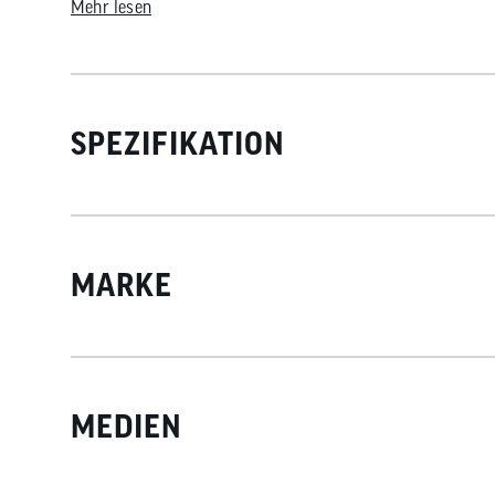
Mehr lesen
nach der deutschen Norm DIN 79010:2020 getestet
TÜV-geprüft und CE-zertifiziert
SPEZIFIKATION
MARKE
MEDIEN