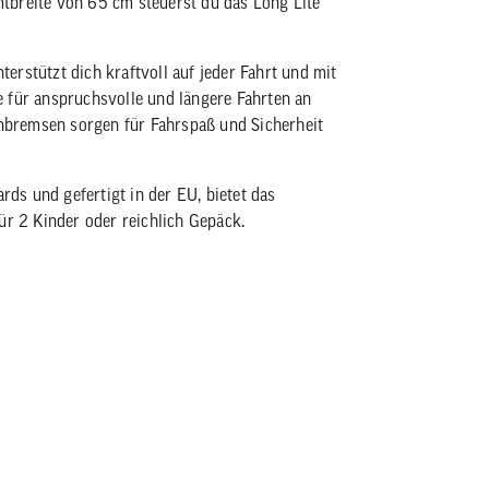
tbreite von 65 cm steuerst du das Long Lite
rstützt dich kraftvoll auf jeder Fahrt und mit
ür anspruchsvolle und längere Fahrten an
bremsen sorgen für Fahrspaß und Sicherheit
rds und gefertigt in der EU, bietet das
ür 2 Kinder oder reichlich Gepäck.
schfestem Sperrholz, Platz für 2 Kinder