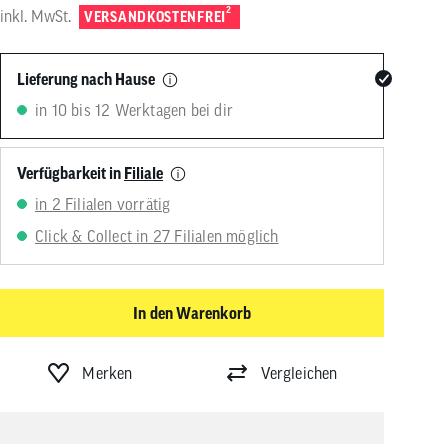
von
2
inkl. MwSt.
VERSANDKOSTENFREI
Touchgeräten
können
Touch-
Lieferung nach Hause
und
Streichgesten
in 10 bis 12 Werktagen bei dir
verwenden.
Verfügbarkeit in
Filiale
in 2 Filialen vorrätig
Click & Collect in 27 Filialen möglich
In den Warenkorb
Merken
Vergleichen