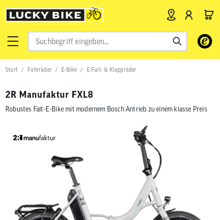
Verwende
die
Pfeile
nach
Start
Fahrräder
E-Bike
E-Falt- & Klappräder
oben
und
unten,
2R Manufaktur FXL8
um
das
Robustes Falt-E-Bike mit modernem Bosch Antrieb zu einem klasse Preis
verfügbar
Ergebnis
auszuwähl
Drücke
die
Eingabetas
um
zum
ausgewähl
Suchergeb
zu
gelangen.