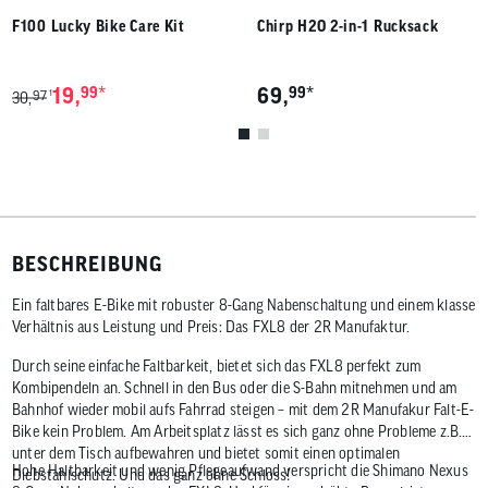
F100 Lucky Bike Care Kit
Chirp H2O 2-in-1 Rucksack
*
*
19,
99
69,
99
97
1
30,
BESCHREIBUNG
Ein faltbares E-Bike mit robuster 8-Gang Nabenschaltung und einem klasse
Verhältnis aus Leistung und Preis: Das FXL8 der 2R Manufaktur.
Durch seine einfache Faltbarkeit, bietet sich das FXL8 perfekt zum
Kombipendeln an. Schnell in den Bus oder die S-Bahn mitnehmen und am
Bahnhof wieder mobil aufs Fahrrad steigen – mit dem 2R Manufakur Falt-E-
Bike kein Problem. Am Arbeitsplatz lässt es sich ganz ohne Probleme z.B.
unter dem Tisch aufbewahren und bietet somit einen optimalen
Hohe Haltbarkeit und wenig Pflegeaufwand verspricht die Shimano Nexus
Diebstahlschutz. Und das ganz ohne Schloss!