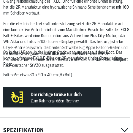
8-Gang Nabenschaltung des FXL8. Und für eine erhöhte Bremsleistung,
hat die 2R Manufaktur eine hydraulische Shimano Scheibenbremse mit 160
mm Scheiben verbaut.
Für die elektrische Tretkraftunterstützung setzt die 2R Manufaktur auf
eine konnektive Antriebseinheit vom Marktführer Bosch. Im Falle des FXL8
Falt-E-Bikes wird eine Kombination aus Active Line Plus City-Motor, 545
Wh Akku und Intuvia 100 Touren-Display gewählt. Das leistungsstarke
City-E-Antriebssystem, die breiten Schwalbe Big Apple Balloon-Reifen und
Ob in der U-Bahn, in der kleinen Stadtwohnung oder auf dem Boot: Das
die leichte Starrgabel, lassen dich mit diesem Falt E-Bike der 2R
kompakt faltbare FXL8 E-Bike der 2R Manufaktur findet überall seinen
Manufaktur komfortabel fahren. Selbstverständlich ist das FXL8 komplett
Platz.
nach deutscher StVZO ausgestattet.
Faltmaße: etwa 80 x 90 x 40 cm (HxBxT)
Die richtige Größe für dich
Zum Rahmengrößen-Rechner
SPEZIFIKATION