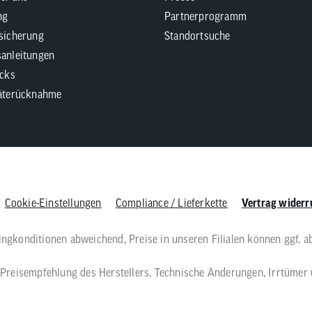
ng
Partnerprogramm
sicherung
Standortsuche
anleitungen
icks
äterücknahme
Cookie-Einstellungen
Compliance / Lieferkette
Vertrag widerr
singkonditionen abweichend, Preise in unseren Filialen können ggf. a
he Preisempfehlung des Herstellers. Technische Änderungen, Irrtümer