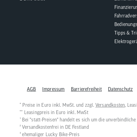
Finanzieru
Fahrradver
Bedienungs
Tipps & Tr
Elektroger
AGB
Impressum
Barrierefreiheit
Datenschutz
* Preise in Euro inkl. MwSt. und zzgl.
Versandkosten
, Lea
** Leasingpreis in Euro inkl. MwSt
¹ Bei "statt-Preisen" handelt es sich um die unverbindlic
² Versandkostenfrei in DE Festland
³ ehemaliger Lucky Bike-Preis