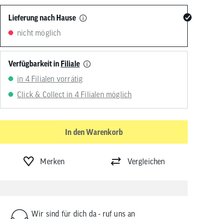
von
Touchgeräten
Lieferung nach Hause
können
nicht möglich
Touch-
und
Streichgesten
verwenden.
Verfügbarkeit in
Filiale
in 4 Filialen vorrätig
Click & Collect in 4 Filialen möglich
In den Warenkorb
Merken
Vergleichen
Wir sind für dich da - ruf uns an