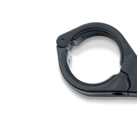
Nachhaltigkeitskonzept
Reifen
Fahrradträger
MTB Trikots
Brems
Werkz
Therm
Safari Simbaz
Schläuche
Fahrradträger Zubehör
Freizeit Shirts
Brems
Pflege
Weste
Flickzeug & Laufradzubehör
Werks
Wette