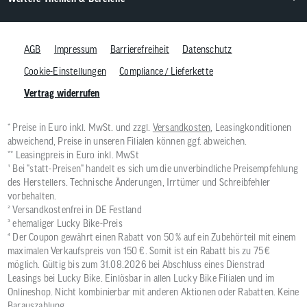
AGB
Impressum
Barrierefreiheit
Datenschutz
Cookie-Einstellungen
Compliance / Lieferkette
Vertrag widerrufen
* Preise in Euro inkl. MwSt. und zzgl.
Versandkosten
, Leasingkonditionen
abweichend, Preise in unseren Filialen können ggf. abweichen.
** Leasingpreis in Euro inkl. MwSt
¹ Bei "statt-Preisen" handelt es sich um die unverbindliche Preisempfehlung
des Herstellers. Technische Änderungen, Irrtümer und Schreibfehler
vorbehalten.
² Versandkostenfrei in DE Festland
³ ehemaliger Lucky Bike-Preis
⁴ Der Coupon gewährt einen Rabatt von 50 % auf ein Zubehörteil mit einem
maximalen Verkaufspreis von 150 €. Somit ist ein Rabatt bis zu 75 €
möglich. Gültig bis zum 31.08.2026 bei Abschluss eines Dienstrad
Leasings bei Lucky Bike. Einlösbar in allen Lucky Bike Filialen und im
Onlineshop. Nicht kombinierbar mit anderen Aktionen oder Rabatten. Keine
Barauszahlung.