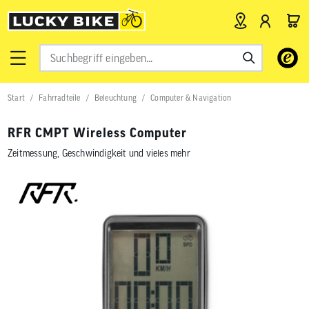
Verwende
die
Pfeile
nach
Start
Fahrradteile
Beleuchtung
Computer & Navigation
oben
und
unten,
RFR CMPT Wireless Computer
um
das
Zeitmessung, Geschwindigkeit und vieles mehr
verfügbar
Ergebnis
auszuwähl
Drücke
die
Eingabetas
um
zum
ausgewähl
Suchergeb
zu
gelangen.