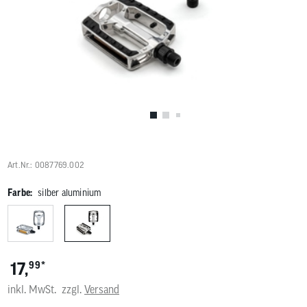
Benutzer
von
Touchgerä
können
Touch-
und
Streichges
verwenden
Art.Nr.: 0087769.002
Farbe:
silber aluminium
*
17,
99
inkl. MwSt.
zzgl.
Versand