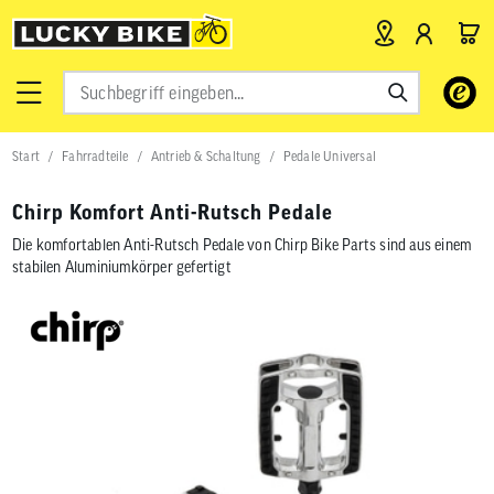
Verwende
die
Pfeile
nach
Start
Fahrradteile
Antrieb & Schaltung
Pedale Universal
oben
und
unten,
Chirp Komfort Anti-Rutsch Pedale
um
das
Die komfortablen Anti-Rutsch Pedale von Chirp Bike Parts sind aus einem
verfügbar
stabilen Aluminiumkörper gefertigt
Ergebnis
auszuwähl
Drücke
die
Eingabetas
um
zum
ausgewähl
Suchergeb
zu
gelangen.