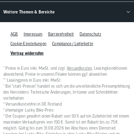
Weitere Themen & Bereiche
AGB
Impressum
Barrierefreiheit
Datenschutz
Cookie-Einstellungen
Compliance / Lieferkette
Vertrag widerrufen
* Preise in Euro inkl. MwSt. und zzgl.
Versandkosten
, Leasingkonditionen
abweichend, Preise in unseren Filialen können ggf. abweichen.
** Leasingpreis in Euro inkl. MwSt
¹ Bei "statt-Preisen" handelt es sich um die unverbindliche Preisempfehlung
des Herstellers. Technische Änderungen, Irrtümer und Schreibfehler
vorbehalten.
² Versandkostenfrei in DE Festland
³ ehemaliger Lucky Bike-Preis
⁴ Der Coupon gewährt einen Rabatt von 50 % auf ein Zubehörteil mit einem
maximalen Verkaufspreis von 150 €. Somit ist ein Rabatt bis zu 75 €
möglich. Gültig bis zum 31.08.2026 bei Abschluss eines Dienstrad