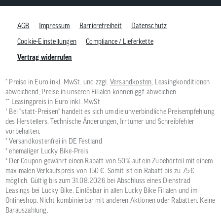
AGB
Impressum
Barrierefreiheit
Datenschutz
Cookie-Einstellungen
Compliance / Lieferkette
Vertrag widerrufen
* Preise in Euro inkl. MwSt. und zzgl.
Versandkosten
, Leasingkonditionen
abweichend, Preise in unseren Filialen können ggf. abweichen.
** Leasingpreis in Euro inkl. MwSt
¹ Bei "statt-Preisen" handelt es sich um die unverbindliche Preisempfehlung
des Herstellers. Technische Änderungen, Irrtümer und Schreibfehler
vorbehalten.
² Versandkostenfrei in DE Festland
³ ehemaliger Lucky Bike-Preis
⁴ Der Coupon gewährt einen Rabatt von 50 % auf ein Zubehörteil mit einem
maximalen Verkaufspreis von 150 €. Somit ist ein Rabatt bis zu 75 €
möglich. Gültig bis zum 31.08.2026 bei Abschluss eines Dienstrad
Leasings bei Lucky Bike. Einlösbar in allen Lucky Bike Filialen und im
Onlineshop. Nicht kombinierbar mit anderen Aktionen oder Rabatten. Keine
Barauszahlung.