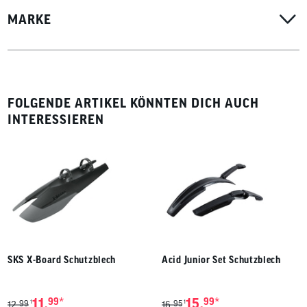
MARKE
FOLGENDE ARTIKEL KÖNNTEN DICH AUCH
INTERESSIEREN
SKS X-Board Schutzblech
Acid Junior Set Schutzblech
*
*
11,
99
15,
99
99
95
1
1
12,
16,