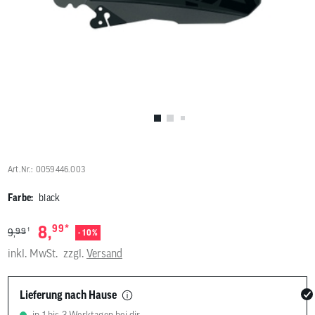
Benutzer
von
Touchgerä
können
Touch-
und
Streichges
verwenden
Art.Nr.: 0059446.003
Farbe:
black
*
8,
99
1
99
9,
- 10%
inkl. MwSt.
zzgl.
Versand
Lieferung nach Hause