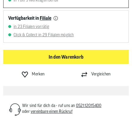
in 1 bis 3 Werktagen bei dir
Verfügbarkeit in
Filiale
in 23 Filialen vorrätig
Click & Collect in 29 Filialen möglich
In den Warenkorb
Merken
Vergleichen
Wir sind für dich da - ruf uns an
052112015400
oder
vereinbare einen Rückruf