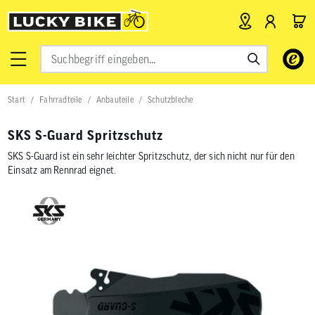
Verwende
die
Pfeile
nach
Start
Fahrradteile
Anbauteile
Schutzbleche
oben
und
unten,
SKS S-Guard Spritzschutz
um
das
SKS S-Guard ist ein sehr leichter Spritzschutz, der sich nicht nur für den
verfügbar
Einsatz am Rennrad eignet.
Ergebnis
auszuwähl
Drücke
die
Eingabetas
um
zum
ausgewähl
Suchergeb
zu
gelangen.