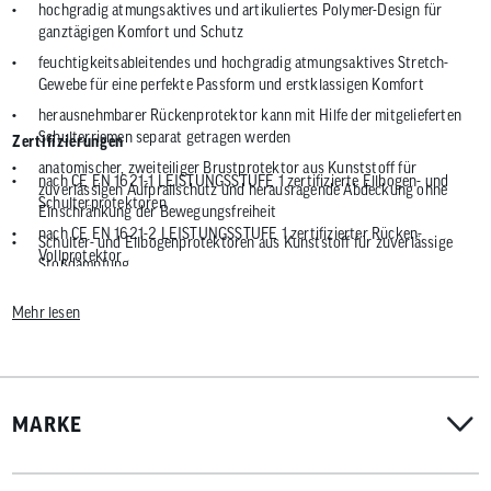
hochgradig atmungsaktives und artikuliertes Polymer-Design für
ganztägigen Komfort und Schutz
feuchtigkeitsableitendes und hochgradig atmungsaktives Stretch-
Gewebe für eine perfekte Passform und erstklassigen Komfort
herausnehmbarer Rückenprotektor kann mit Hilfe der mitgelieferten
Schulterriemen separat getragen werden
Zertifizierungen
anatomischer, zweiteiliger Brustprotektor aus Kunststoff für
nach CE EN 1621-1 LEISTUNGSSTUFE 1 zertifizierte Ellbogen- und
zuverlässigen Aufprallschutz und herausragende Abdeckung ohne
Schulterprotektoren
Einschränkung der Bewegungsfreiheit
nach CE EN 1621-2 LEISTUNGSSTUFE 1 zertifizierter Rücken-
Schulter- und Ellbogenprotektoren aus Kunststoff für zuverlässige
Vollprotektor
Stoßdämpfung
nach CE EN 1621-3 LEISTUNGSSTUFE 1 zertifizierter geteilter
mittiger Reißverschluss für leichtes An- und Ausziehen
Brustprotektor
Mehr lesen
MARKE