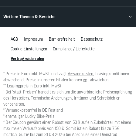
Weitere Themen & Bereiche
AGB
Impressum
Barrierefreiheit
Datenschutz
Cookie-Einstellungen
Compliance / Lieferkette
Vertrag widerrufen
* Preise in Euro inkl. MwSt. und zzgl.
Versandkosten
, Leasingkonditionen
abweichend, Preise in unseren Filialen können ggf. abweichen.
** Leasingpreis in Euro inkl. MwSt
¹ Bei "statt-Preisen" handelt es sich um die unverbindliche Preisempfehlung
des Herstellers. Technische Änderungen, Irrtümer und Schreibfehler
vorbehalten.
² Versandkostenfrei in DE Festland
³ ehemaliger Lucky Bike-Preis
⁴ Der Coupon gewährt einen Rabatt von 50 % auf ein Zubehörteil mit einem
maximalen Verkaufspreis von 150 €. Somit ist ein Rabatt bis zu 75 €
möglich. Gültig bis zum 31.08.2026 bei Abschluss eines Dienstrad