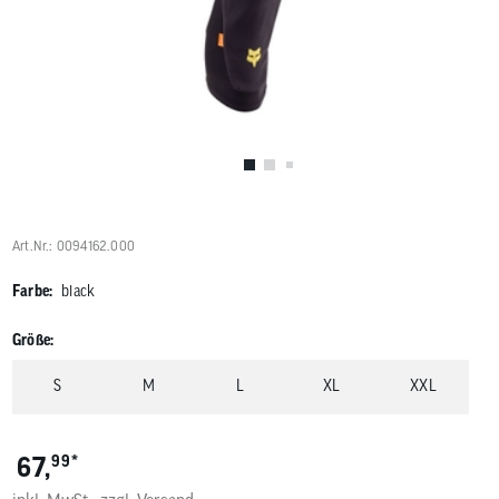
Benutzer
von
Touchgerä
können
Touch-
und
Streichges
verwenden
Art.Nr.: 0094162.000
Farbe:
black
Größe:
S
M
L
XL
XXL
*
67,
99