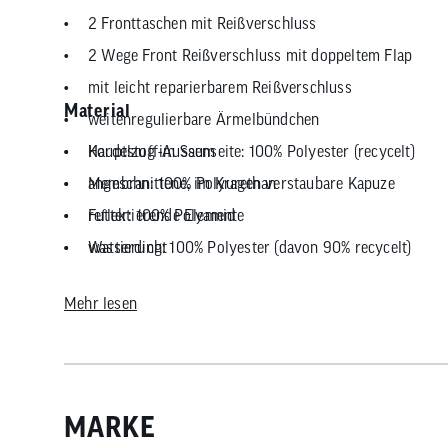
2 Fronttaschen mit Reißverschluss
2 Wege Front Reißverschluss mit doppeltem Flap
mit leicht reparierbarem Reißverschluss
Material
weitenregulierbare Ärmelbündchen
Kordelzug im Saum
Hauptstoff-Aussenseite: 100% Polyester (recycelt)
angeschnittene, im Kragen verstaubare Kapuze
Membran: 100% Polyurethan
reflektierende Elemente
Futter: 100% Polyamid
wasserdicht
Wattierung: 100% Polyester (davon 90% recycelt)
winddicht
Mehr lesen
atmungsaktiv
Isolation durch feuchtigkeitsunempfindliche Syntheti
Isolation aus 90 % recyceltem Polyester
Standardpassform für ein bequemes Tragegefühl
MARKE
Länge (mittlere Größe): 79 cm