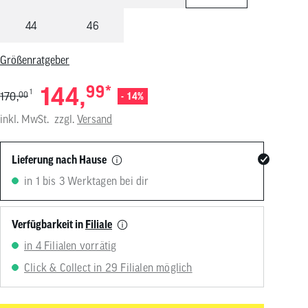
von
Touchgeräten
44
46
können
Touch-
und
Größenratgeber
Streichgesten
verwenden.
144,
99
*
1
170,
00
- 14%
inkl. MwSt.
zzgl.
Versand
Lieferung nach Hause
in 1 bis 3 Werktagen bei dir
Verfügbarkeit in
Filiale
in 4 Filialen vorrätig
Click & Collect in 29 Filialen möglich