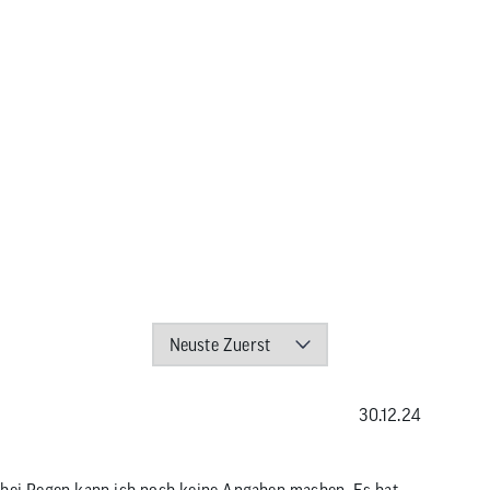
30.12.24
n bei Regen kann ich noch keine Angaben machen. Es hat