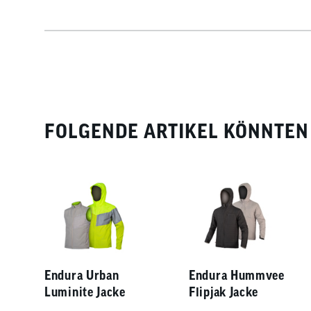
ca. 645 g
hochwertiges Polyester aus recycelten PET-Flaschen
Ceplex Active - hochwertige Membran schützt vor Nä
Eco Finish – umweltfreundlich wasser- und schmutza
FOLGENDE ARTIKEL KÖNNTEN 
Endura Urban
Endura Hummvee
Luminite Jacke
Flipjak Jacke