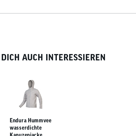
sse und Wind
bweisend
DICH AUCH INTERESSIEREN
Endura Hummvee
wasserdichte
Kapuzenjacke