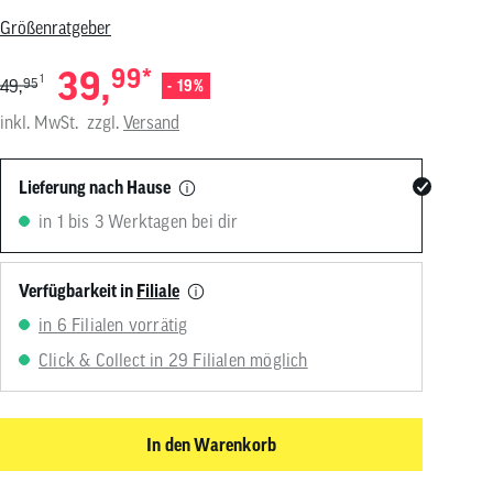
von
Größenratgeber
Touchgeräten
können
39,
99
*
Touch-
1
49,
95
- 19%
und
Streichgesten
inkl. MwSt.
zzgl.
Versand
verwenden.
Lieferung nach Hause
in 1 bis 3 Werktagen bei dir
Verfügbarkeit in
Filiale
in 6 Filialen vorrätig
Click & Collect in 29 Filialen möglich
In den Warenkorb