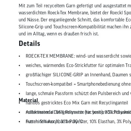
Mit zum Teil recyceltem Garn gefertigt und ausgestattet 
wasserdichten Roeck-Tex Membrane, bietet der Roeckl Spo
und Nässe. Der enganliegende Schnitt, das komfortable Ec
Silicone-Grip und Touchscreen-Kompatibilität machen ihn 
und im Alltag, wenn es draußen frisch ist.
Details
ROECK-TEX MEMBRANE: wind- und wasserdicht sowie
weiches, wärmendes Eco-Strickfutter für optimalen T
großflächiger SILICONE-GRIP an Innenhand, Daumen so
Touchscreen-kompatibel = Smartphonebedienung ohne
lange, schmale Passform schützt den Pulsbereich und
Material
nahtlos gestricktes Eco Mix Garn mit Recyclinganteil
reflektierende Designelemente für bessere Sichtbarkei
Außenmaterial: 56% Polyester (recycelt), 30% Polyamid
maschinenwaschbar bei 30 °C
Futter: 51% Acryl, 33% Polyester, 10% Elasthan, 3% Po