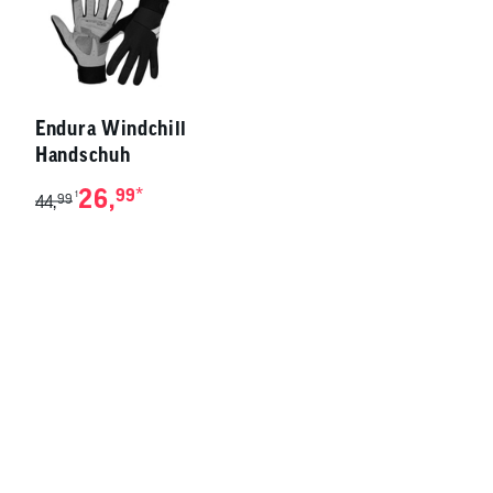
Endura Windchill
Handschuh
26,
*
99
1
44,
99