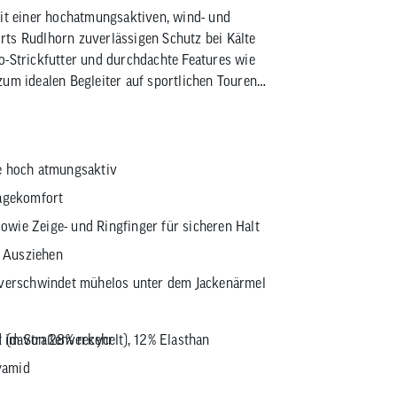
mit einer hochatmungsaktiven, wind- und
rts Rudlhorn zuverlässigen Schutz bei Kälte
o-Strickfutter und durchdachte Features wie
zum idealen Begleiter auf sportlichen Touren
 hoch atmungsaktiv
ragekomfort
wie Zeige- und Ringfinger für sicheren Halt
 Ausziehen
 verschwindet mühelos unter dem Jackenärmel
t im Straßenverkehr
 (davon 28% recycelt), 12% Elasthan
lyamid