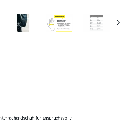
Roeckl Sports Rudlhorn Handsc
interradhandschuh für anspruchsvolle