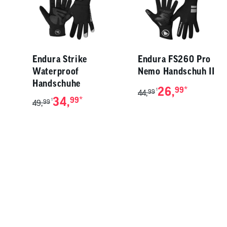
Endura Strike
Endura FS260 Pro
Waterproof
Nemo Handschuh II
Handschuhe
26,
*
99
1
44,
99
34,
*
99
1
49,
99