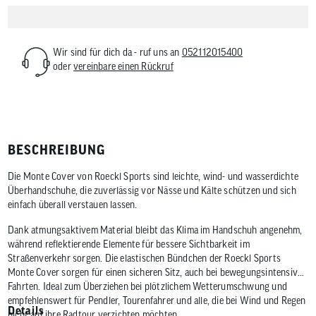
Wir sind für dich da - ruf uns an
052112015400
oder
vereinbare einen Rückruf
BESCHREIBUNG
Die Monte Cover von Roeckl Sports sind leichte, wind- und wasserdichte
Überhandschuhe, die zuverlässig vor Nässe und Kälte schützen und sich
einfach überall verstauen lassen.
Dank atmungsaktivem Material bleibt das Klima im Handschuh angenehm,
während reflektierende Elemente für bessere Sichtbarkeit im
Straßenverkehr sorgen. Die elastischen Bündchen der Roeckl Sports
Monte Cover sorgen für einen sicheren Sitz, auch bei bewegungsintensiven
Fahrten. Ideal zum Überziehen bei plötzlichem Wetterumschwung und
empfehlenswert für Pendler, Tourenfahrer und alle, die bei Wind und Regen
Details
nicht auf ihre Radtour verzichten möchten.