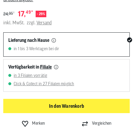
*
17,
49
1
95
24,
- 29%
inkl. MwSt.
zzgl.
Versand
Lieferung nach Hause
in 1 bis 3 Werktagen bei dir
Verfügbarkeit in
Filiale
in 3 Filialen vorrätig
Click & Collect in 27 Filialen möglich
In den Warenkorb
Merken
Vergleichen