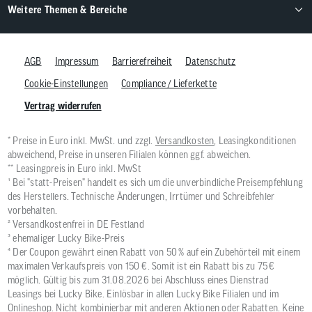
Weitere Themen & Bereiche
AGB
Impressum
Barrierefreiheit
Datenschutz
Cookie-Einstellungen
Compliance / Lieferkette
Vertrag widerrufen
* Preise in Euro inkl. MwSt. und zzgl.
Versandkosten
, Leasingkonditionen
abweichend, Preise in unseren Filialen können ggf. abweichen.
** Leasingpreis in Euro inkl. MwSt
¹ Bei "statt-Preisen" handelt es sich um die unverbindliche Preisempfehlung
des Herstellers. Technische Änderungen, Irrtümer und Schreibfehler
vorbehalten.
² Versandkostenfrei in DE Festland
³ ehemaliger Lucky Bike-Preis
⁴ Der Coupon gewährt einen Rabatt von 50 % auf ein Zubehörteil mit einem
maximalen Verkaufspreis von 150 €. Somit ist ein Rabatt bis zu 75 €
möglich. Gültig bis zum 31.08.2026 bei Abschluss eines Dienstrad
Leasings bei Lucky Bike. Einlösbar in allen Lucky Bike Filialen und im
Onlineshop. Nicht kombinierbar mit anderen Aktionen oder Rabatten. Keine