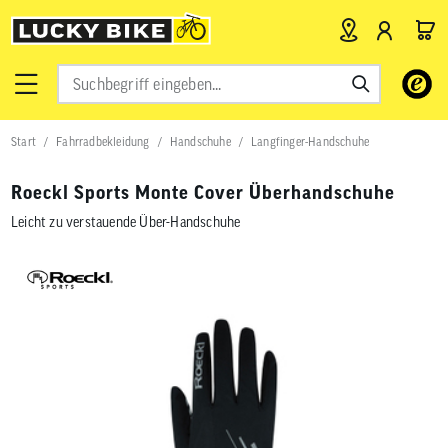
Verwende
die
Pfeile
nach
Start
Fahrradbekleidung
Handschuhe
Langfinger-Handschuhe
oben
und
unten,
Roeckl Sports Monte Cover Überhandschuhe
um
das
Leicht zu verstauende Über-Handschuhe
verfügbar
Ergebnis
auszuwähl
Drücke
die
Eingabetas
um
zum
ausgewähl
Suchergeb
zu
gelangen.