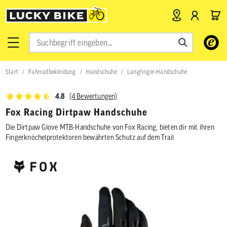
Verwende
die
Pfeile
nach
Start
Fahrradbekleidung
Handschuhe
Langfinger-Handschuhe
oben
und
unten,
(4 Bewertungen)
4.8
um
das
Fox Racing Dirtpaw Handschuhe
verfügbar
Die Dirtpaw Glove MTB-Handschuhe von Fox Racing, bieten dir mit ihren
Ergebnis
auszuwähl
Fingerknöchelprotektoren bewährten Schutz auf dem Trail
Drücke
die
Eingabetas
um
zum
ausgewähl
Suchergeb
zu
gelangen.