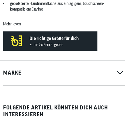
gepolsterte Handinnenfläche aus einlagigem, touchscreen-
kompatiblem Clarino
Handrückenmaterial aus robustem Nylon mit
Fingerknöchelprotektoren aus direkt eingespritztem TPR
Mehr lesen
Fingerzwickel aus Stretch-Mesh erhöhen die Luftzirkulation und
Bewegungsfreiheit
Die richtige Größe für dich
Silikondruck an den Fingerkuppen für verbesserten Grip an Schalt- und
Zum Größenratgeber
Bremshebel
MARKE
FOLGENDE ARTIKEL KÖNNTEN DICH AUCH
INTERESSIEREN