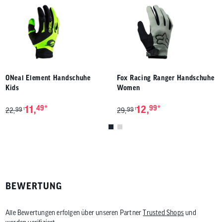
ONeal Element Handschuhe
Fox Racing Ranger Handschuhe
Kids
Women
*
*
11,
49
12,
99
99
99
1
1
22,
29,
BEWERTUNG
Alle Bewertungen erfolgen über unseren Partner
Trusted Shops
und