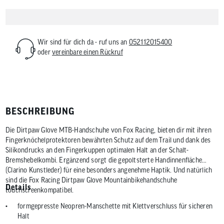
Wir sind für dich da - ruf uns an
052112015400
oder
vereinbare einen Rückruf
BESCHREIBUNG
Die Dirtpaw Glove MTB-Handschuhe von Fox Racing, bieten dir mit ihren
Fingerknöchelprotektoren bewährten Schutz auf dem Trail und dank des
Silikondrucks an den Fingerkuppen optimalen Halt an der Schalt-
Bremshebelkombi. Ergänzend sorgt die gepoltsterte Handinnenfläche
(Clarino Kunstleder) für eine besonders angenehme Haptik. Und natürlich
sind die Fox Racing Dirtpaw Glove Mountainbikehandschuhe
Details
touchscreenkompatibel.
formgepresste Neopren-Manschette mit Klettverschluss für sicheren
Halt