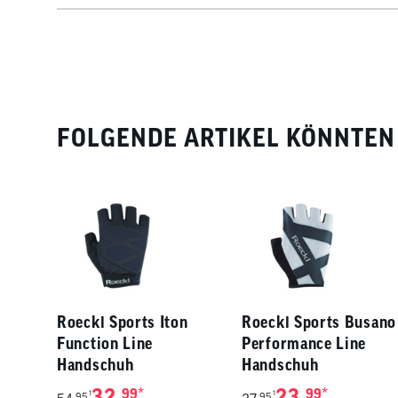
FOLGENDE ARTIKEL KÖNNTEN 
Roeckl Sports Iton
Roeckl Sports Busano
Function Line
Performance Line
Handschuh
Handschuh
32,
*
23,
*
99
99
1
1
95
95