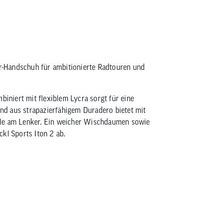
Roeckl Sports Iton II Function Line 
er-Handschuh für ambitionierte Radtouren und
niert mit flexiblem Lycra sorgt für eine
d aus strapazierfähigem Duradero bietet mit
lle am Lenker. Ein weicher Wischdaumen sowie
kl Sports Iton 2 ab.