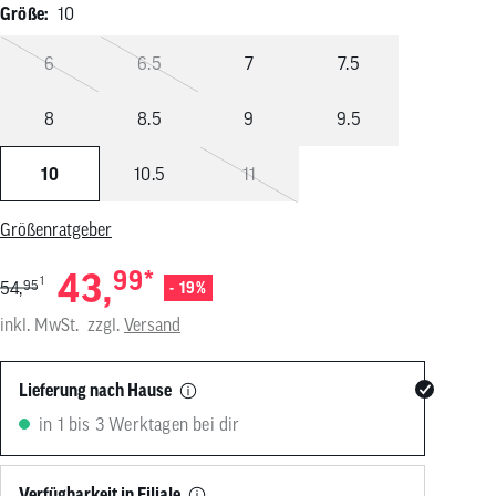
Größe:
10
von
Touchgeräten
können
6
6.5
7
7.5
Touch-
und
Streichgesten
8
8.5
9
9.5
verwenden.
10
10.5
11
Größenratgeber
43,
99
*
1
54,
95
- 19%
inkl. MwSt.
zzgl.
Versand
Lieferung nach Hause
in 1 bis 3 Werktagen bei dir
Verfügbarkeit in
Filiale