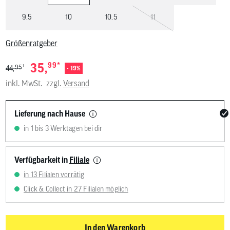
9.5
10
10.5
11
Größenratgeber
*
35,
99
1
95
44,
- 19%
inkl. MwSt.
zzgl.
Versand
Lieferung nach Hause
in 1 bis 3 Werktagen bei dir
Verfügbarkeit in
Filiale
in 13 Filialen vorrätig
Click & Collect in 27 Filialen möglich
In den Warenkorb