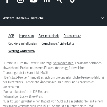
Weitere Themen & Bereiche
AGB
Impressum
Barrierefreiheit
Datenschutz
Cookie-Einstellungen
Compliance / Lieferkette
Vertrag widerrufen
* Preise in Euro inkl. MwSt. und zzgl.
Versandkosten
, Leasingkonditionen
abweichend, Preise in unseren Filialen können ggf. abweichen.
** Leasingpreis in Euro inkl. MwSt
¹ Bei "statt-Preisen" handelt es sich um die unverbindliche Preisempfehlung
des Herstellers. Technische Änderungen, Irrtümer und Schreibfehler
vorbehalten.
² Versandkostenfrei in DE Festland
³ ehemaliger Lucky Bike-Preis
⁴ Der Coupon gewährt einen Rabatt von 50 % auf ein Zubehörteil mit einem
maximalen Verkaufspreis von 150 €. Somit ist ein Rabatt bis zu 75 €