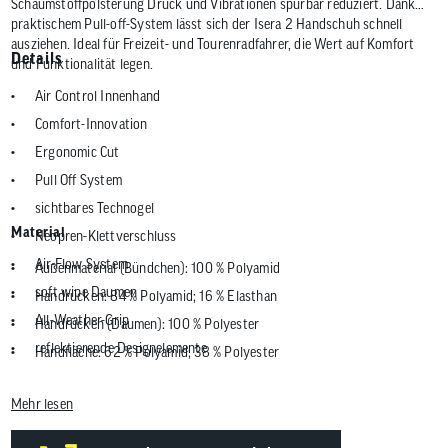
Schaumstoffpolsterung Druck und Vibrationen spürbar reduziert. Dank
praktischem Pull-off-System lässt sich der Isera 2 Handschuh schnell
ausziehen. Ideal für Freizeit- und Tourenradfahrer, die Wert auf Komfort
Details
und Funktionalität legen.
Air Control Innenhand
Comfort-Innovation
Ergonomic Cut
Pull Off System
sichtbares Technogel
Material
Neopren-Klettverschluss
Air-Flow System
Außenmaterial (Bündchen): 100 % Polyamid
soft wipe Daumen
Handrücken: 84 % Polyamid; 16 % Elasthan
All-Weather-Grip
Handrücken (Daumen): 100 % Polyester
reflektierende Designelemente
Handfläche: 62 % Polyamid; 38 % Polyester
Handfläche (Besatz): 92 % Polyester; 8 % Elasthan
Mehr lesen