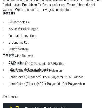
funktional ab. Empfohlen für Genussradler und Tourenfahrer, die bei
warmem Wetter bequem unterwegs sein möchten.
Details
Gel-Technologie
Kevlar Verstärkungen
Comfort-Innovation
Ergonomic Cut
Pulloff System
Material
soft wipe Daumen
All-Weather-Grip
Handrücken: 95 % Polyamid; 5 % Elasthan
reflektierende Designelemente
Handrücken (Daumen): 100 % Polyester
Handrücken (Bündchen): 85 % Polyester; 15 % Elasthan
Handrücken (Einsatz): 82 % Polyamid; 18 % Polyurethan
Handfläche: 92 % Polyester; 8 % Elasthan
Mehr lesen