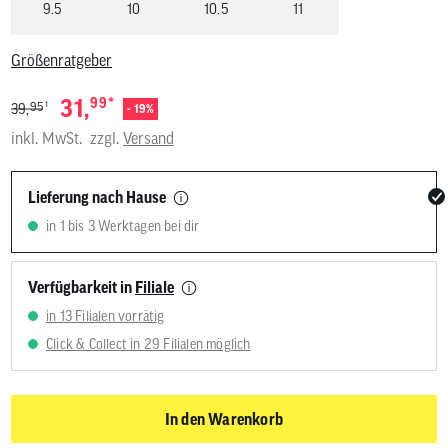
9.5
10
10.5
11
Größenratgeber
*
31,
99
1
95
39,
- 19%
inkl. MwSt.
zzgl.
Versand
Lieferung nach Hause
in 1 bis 3 Werktagen bei dir
Verfügbarkeit in
Filiale
in 13 Filialen vorrätig
Click & Collect in 29 Filialen möglich
In den Warenkorb