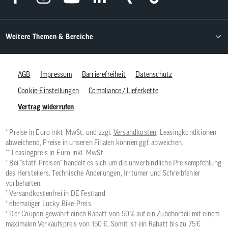
Weitere Themen & Bereiche
AGB
Impressum
Barrierefreiheit
Datenschutz
Cookie-Einstellungen
Compliance / Lieferkette
Vertrag widerrufen
* Preise in Euro inkl. MwSt. und zzgl.
Versandkosten
, Leasingkonditionen
abweichend, Preise in unseren Filialen können ggf. abweichen.
** Leasingpreis in Euro inkl. MwSt
¹ Bei "statt-Preisen" handelt es sich um die unverbindliche Preisempfehlung
des Herstellers. Technische Änderungen, Irrtümer und Schreibfehler
vorbehalten.
² Versandkostenfrei in DE Festland
³ ehemaliger Lucky Bike-Preis
⁴ Der Coupon gewährt einen Rabatt von 50 % auf ein Zubehörteil mit einem
maximalen Verkaufspreis von 150 €. Somit ist ein Rabatt bis zu 75 €