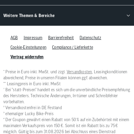
Weitere Themen & Bereiche
AGB
Impressum
Barrierefreiheit
Datenschutz
Cookie-Einstellungen
Compliance / Lieferkette
Vertrag widerrufen
* Preise in Euro inkl. MwSt. und zzgl.
Versandkosten
, Leasingkonditionen
abweichend, Preise in unseren Filialen können ggf. abweichen.
** Leasingpreis in Euro inkl. MwSt
¹ Bei "statt-Preisen" handelt es sich um die unverbindliche Preisempfehlung
des Herstellers. Technische Änderungen, Irrtümer und Schreibfehler
vorbehalten.
² Versandkostenfrei in DE Festland
³ ehemaliger Lucky Bike-Preis
⁴ Der Coupon gewährt einen Rabatt von 50 % auf ein Zubehörteil mit einem
maximalen Verkaufspreis von 150 €. Somit ist ein Rabatt bis zu 75 €
möglich. Gültig bis zum 31.08.2026 bei Abschluss eines Dienstrad