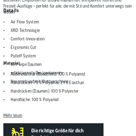
Freizeit-Ausflüge – perfekt für alle, die mit Stil und Komfort unterwegs sein
Details
wollen.
Air Flow System
XRD Technologie
Comfort-Innovation
Ergonomic Cut
Pulloff System
Material
soft wipe Daumen
reflektierende Designelemente
Außenmaterial (Bündchen): 100 % Polyamid
Neoprenbund mit Klettverschluss
Handrücken: 79 % Polyamid; 21 % Elasthan
Handrücken (Daumen): 100 % Polyester
Handfläche: 100 % Polyamid
Mehr lesen
Die richtige Größe für dich