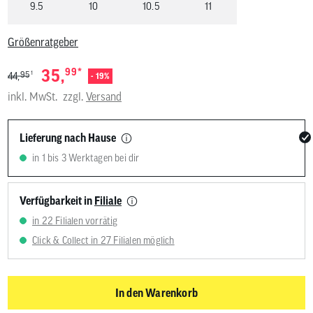
9.5
10
10.5
11
Größenratgeber
*
35,
99
1
95
44,
- 19%
inkl. MwSt.
zzgl.
Versand
Lieferung nach Hause
in 1 bis 3 Werktagen bei dir
Verfügbarkeit in
Filiale
in 22 Filialen vorrätig
Click & Collect in 27 Filialen möglich
In den Warenkorb