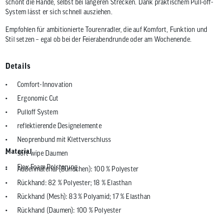
schont die Hände, selbst bei längeren Strecken. Dank praktischem Pull-off-
System lässt er sich schnell ausziehen.
Empfohlen für ambitionierte Tourenradler, die auf Komfort, Funktion und
Stil setzen – egal ob bei der Feierabendrunde oder am Wochenende.
Details
Comfort-Innovation
Ergonomic Cut
Pulloff System
reflektierende Designelemente
Neoprenbund mit Klettverschluss
Material
soft-wipe Daumen
Flex Foam Polsterung
Außenmaterial (Bündchen): 100 % Polyester
Rückhand: 82 % Polyester; 18 % Elasthan
Rückhand (Mesh): 83 % Polyamid; 17 % Elasthan
Rückhand (Daumen): 100 % Polyester