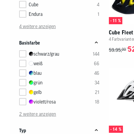
unten
Cube
4
ein.
Endura
1
- 11 %
4 weitere anzeigen
Cube Flee
4 Farbvariante
Basisfarbe
5
1
59.95,
00
schwarz/grau
144
weiß
66
blau
46
grün
34
gelb
21
violett/rosa
18
2 weitere anzeigen
- 14 %
Typ