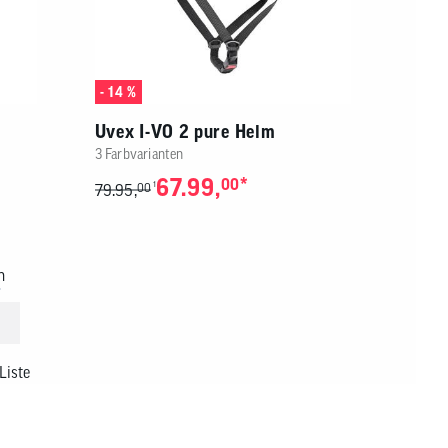
- 14 %
Uvex I-VO 2 pure Helm
3 Farbvarianten
67.99,
*
00
1
79.95,
00
n
Liste