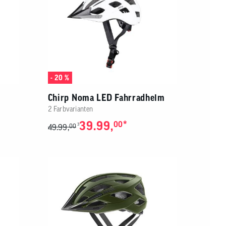
- 20 %
Chirp Noma LED Fahrradhelm
2 Farbvarianten
39.99,
*
00
3
49.99,
00