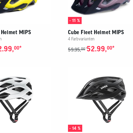
- 11 %
t Helmet MIPS
Cube Fleet Helmet MIPS
n
4 Farbvarianten
2.99,
*
52.99,
*
00
00
1
59.95,
00
- 14 %