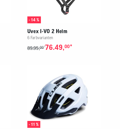
- 14 %
Uvex I-VO 2 Helm
6 Farbvarianten
76.49,
*
00
1
89.95,
00
- 11 %