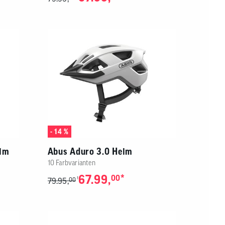
- 14 %
elm
Abus Aduro 3.0 Helm
10 Farbvarianten
67.99,
*
00
1
79.95,
00