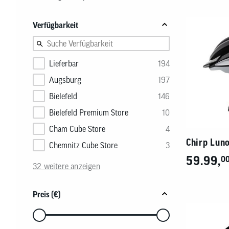
Nachhaltigkeitskonzept
Reifen
Fahrradträger
MTB Trikots
Brems
Werkz
Therm
Produkte
Safari Simbaz
Schläuche
Fahrradträger Zubehör
Freizeit Shirts
Brems
Pflege
Weste
Verfügbarkeit
Flickzeug & Laufradzubehör
Werks
Wette
Lieferbar
194
Augsburg
197
Bielefeld
146
Bielefeld Premium Store
10
Cham Cube Store
4
Chirp Lun
Chemnitz Cube Store
3
59.99,
0
32 weitere anzeigen
Preis (€)
Verwenden
Sie
die