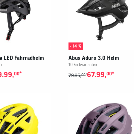
- 14 %
a LED Fahrradhelm
Abus Aduro 3.0 Helm
n
10 Farbvarianten
9.99,
*
67.99,
*
00
00
1
79.95,
00