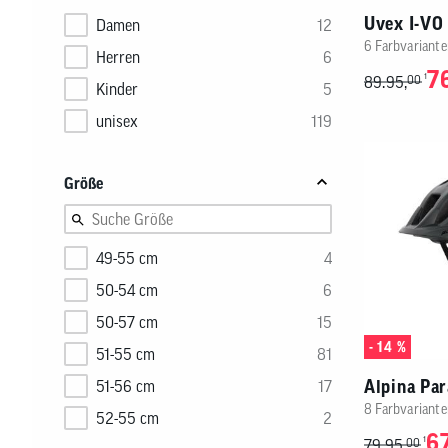
Uvex I-VO
Damen
12
6 Farbvariante
Herren
6
7
1
89.95,
00
Kinder
5
unisex
119
Größe
49-55 cm
4
50-54 cm
6
50-57 cm
15
- 14 %
51-55 cm
81
Alpina Pa
51-56 cm
17
8 Farbvariante
52-55 cm
2
67
1
79.95,
00