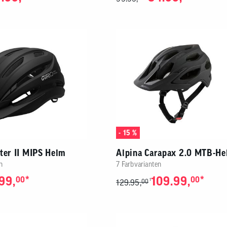
- 15 %
ter II MIPS Helm
Alpina Carapax 2.0 MTB-H
n
7 Farbvarianten
99,
*
109.99,
*
00
00
1
129.95,
00