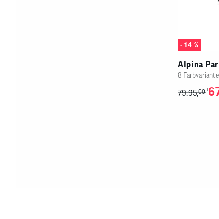
- 14 %
Alpina Pa
8 Farbvariante
67
1
79.95,
00