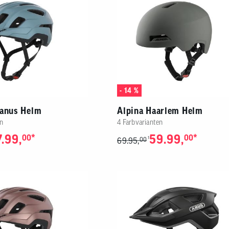
- 14 %
ranus Helm
Alpina Haarlem Helm
n
4 Farbvarianten
.99,
*
59.99,
*
00
00
1
69.95,
00