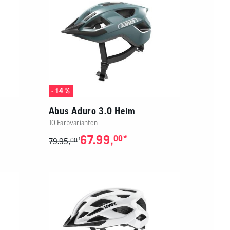
- 14 %
Abus Aduro 3.0 Helm
10 Farbvarianten
67.99,
*
00
1
79.95,
00