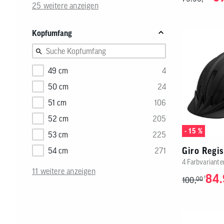
25 weitere anzeigen
Kopfumfang
49 cm
4
50 cm
24
51 cm
106
52 cm
205
- 15 %
53 cm
225
Giro Regis
54 cm
271
4 Farbvariante
11 weitere anzeigen
84.
1
100,
00