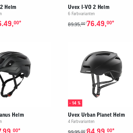
 2 Helm
Uvex I-VO 2 Helm
n
6 Farbvarianten
6.49,
*
76.49,
*
00
00
1
89.95,
00
- 14 %
ranus Helm
Uvex Urban Planet Helm
n
4 Farbvarianten
.99,
*
84.99,
*
00
00
1
99.95,
00