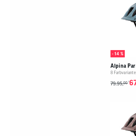
- 14 %
Alpina Pa
8 Farbvariante
67
1
79.95,
00