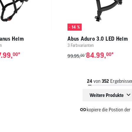
- 14 %
ranus Helm
Abus Aduro 3.0 LED Helm
n
3 Farbvarianten
.99,
*
84.99,
*
00
00
1
99.95,
00
24
von
352
Ergebnisse
Weitere Produkte
kopiere die Postion der 