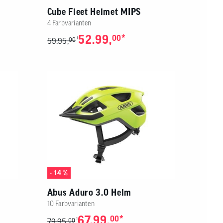
Cube Fleet Helmet MIPS
4 Farbvarianten
52.99,
*
00
1
59.95,
00
- 14 %
Abus Aduro 3.0 Helm
10 Farbvarianten
67.99,
*
00
1
79.95,
00