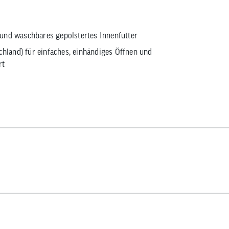
und waschbares gepolstertes Innenfutter
chland) für einfaches, einhändiges Öffnen und
rt
endesign
unststoff für mehr Sicherheit
me