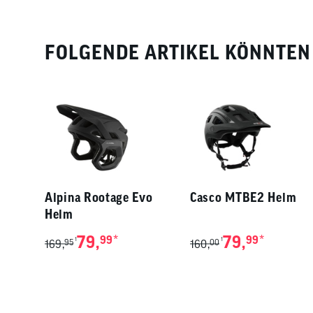
FOLGENDE ARTIKEL KÖNNTEN 
Alpina Rootage Evo
Casco MTBE2 Helm
Helm
79,
*
79,
*
99
99
1
1
169,
95
160,
00