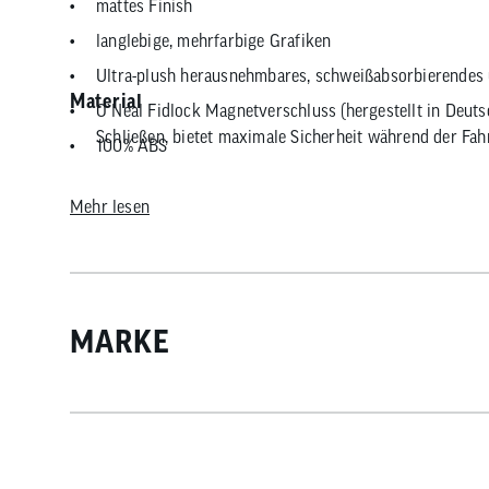
mattes Finish
langlebige, mehrfarbige Grafiken
Ultra-plush herausnehmbares, schweißabsorbierendes 
Material
O`Neal Fidlock Magnetverschluss (hergestellt in Deuts
Schließen, bietet maximale Sicherheit während der Fah
100% ABS
sichere Brillenbandführung durch vorgeformtes Schal
Mehr lesen
optional erhältliche break-away Visierschrauben aus K
höhenverstellbarer Schirm
Airflaps kompatibel
übertrifft die Sicherheitsnorm EN1078 für Fahrradhel
MARKE