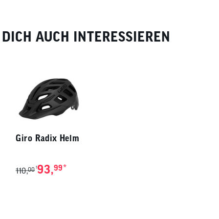
DICH AUCH INTERESSIEREN
Giro Radix Helm
93,
*
99
1
110,
00