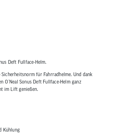
ONeal Sonus Fullface Helm
us Deft Fullface-Helm.
ie Sicherheitsnorm für Fahrradhelme. Und dank
en O´Neal Sonus Deft Fullface-Helm ganz
t im Lift genießen.
nd Kühlung