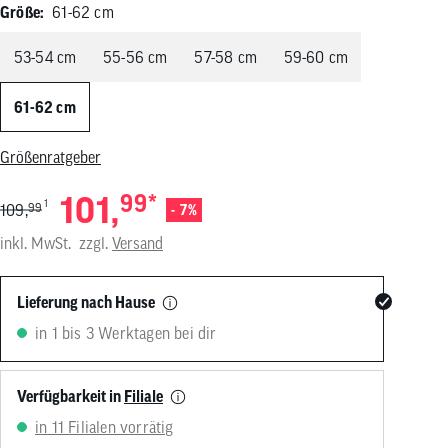
Größe:
61-62 cm
von
Touchgeräten
können
53-54 cm
55-56 cm
57-58 cm
59-60 cm
Touch-
und
Streichgesten
61-62 cm
verwenden.
Größenratgeber
101,
99
*
1
109,
99
- 7%
inkl. MwSt.
zzgl.
Versand
Lieferung nach Hause
in 1 bis 3 Werktagen bei dir
Verfügbarkeit in
Filiale
in 11 Filialen vorrätig