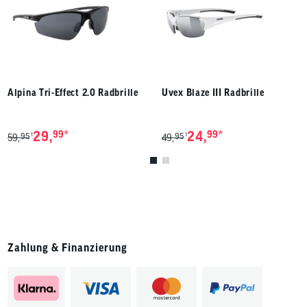
Alpina Tri-Effect 2.0 Radbrille
Uvex Blaze III Radbrille
*
*
29,
99
24,
99
95
95
1
1
59,
49,
Zahlung & Finanzierung