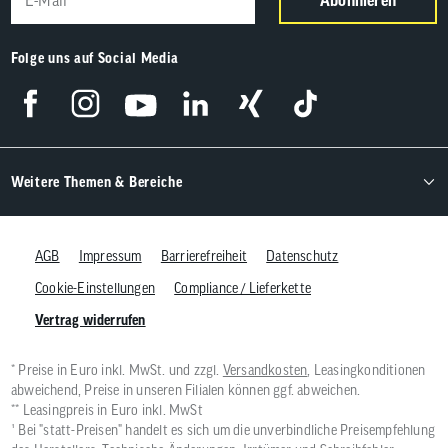
Abonnieren
Folge uns auf Social Media
Weitere Themen & Bereiche
AGB
Impressum
Barrierefreiheit
Datenschutz
Cookie-Einstellungen
Compliance / Lieferkette
Vertrag widerrufen
* Preise in Euro inkl. MwSt. und zzgl.
Versandkosten
, Leasingkonditionen
abweichend, Preise in unseren Filialen können ggf. abweichen.
** Leasingpreis in Euro inkl. MwSt
¹ Bei "statt-Preisen" handelt es sich um die unverbindliche Preisempfehlung