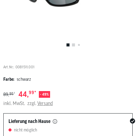
Benutzer
von
Touchgerä
können
Touch-
und
Streichges
verwenden
Art.Nr.: 0081511.001
Farbe:
schwarz
*
44,
99
1
95
89,
- 49%
inkl. MwSt.
zzgl.
Versand
Lieferung nach Hause
nicht möglich