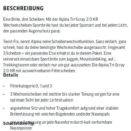
BESCHREIBUNG
Eine Brille, drei Scheiben: Mit der Alpina Tri-Scray 2.0 HR
Wechselscheiben-Sportbrille hast du bei jeder Sportart und bei jedem Licht,
den passenden Augenschutz parat.
Twist-Fix, nennt Alpina seine Scheibenwechselfunktion. Ganz einfach, ganz
schnell, hast du deine benötigte Wechselscheibe ausgetauscht. Insgesamt
3 Scheiben + ein passendes Etui erhältst du in diesem Paket. Eine
universell einsetzbare Sportbrille zum Joggen, Mountainbiking, auf
Trekkingtouren oder einfach nur um gut auszusehen: Die Alpina Tri-Scray
2.0 HR mit auswechselbaren Filterscheiben.
Details
Filterkategorie 0, 1 und 3
3 Wechselscheiben mit leichter bis starker Tönung sorgen für eine
optimale Sicht bei jeder Lichtsituation
angenehmer Sitz und hoher Tragekomfort aufgrund einer stabilen
Brillenfassung mit weichen Bügelenden und/oder Nasenpads
genaue Anpassung an jede Nasenform durch kalt verformbare
Schutzstufen-Typ
Nasenpolster