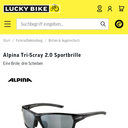
Verwende
die
Pfeile
nach
Start
Fahrradbekleidung
Brillen & Augenschutz
oben
und
unten,
Alpina Tri-Scray 2.0 Sportbrille
um
das
Eine Brille, drei Scheiben
verfügbar
Ergebnis
auszuwähl
Drücke
die
Eingabetas
um
zum
ausgewähl
Suchergeb
zu
gelangen.