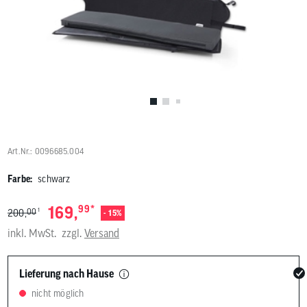
Benutzer
von
Touchgerä
können
Touch-
und
Streichges
verwenden
Art.Nr.: 0096685.004
Farbe:
schwarz
*
169,
99
1
00
200,
- 15%
inkl. MwSt.
zzgl.
Versand
Lieferung nach Hause
nicht möglich