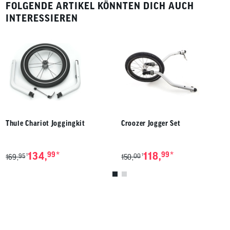
kombinierbar mit anderen Yuuna Modulen (Premium Sitz, Basic Sitz,
FOLGENDE ARTIKEL KÖNNTEN DICH AUCH
Babyliege, Cargo Modul oder ein weiteres Dog Modul für den zweiten
INTERESSIEREN
Hund)
Thule Chariot Joggingkit
Croozer Jogger Set
*
*
134,
99
118,
99
95
00
1
1
169,
150,