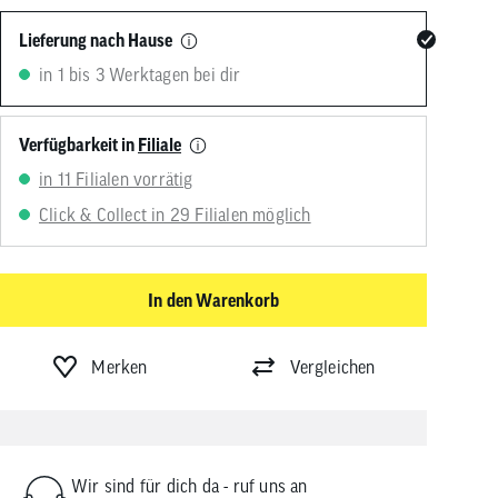
von
Touchgeräten
Lieferung nach Hause
können
in 1 bis 3 Werktagen bei dir
Touch-
und
Streichgesten
verwenden.
Verfügbarkeit in
Filiale
in 11 Filialen vorrätig
Click & Collect in 29 Filialen möglich
In den Warenkorb
Merken
Vergleichen
Wir sind für dich da - ruf uns an