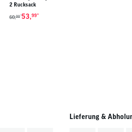
2 Rucksack
53,
*
99
1
60,
00
Lieferung & Abholu