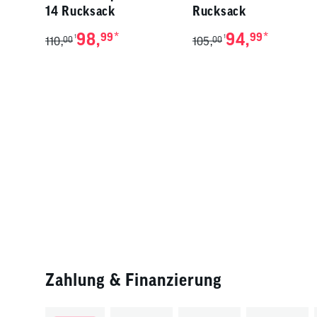
14 Rucksack
Rucksack
98,
*
94,
*
99
99
1
1
110,
00
105,
00
Zahlung & Finanzierung