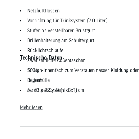
Netzhüftflossen
Vorrichtung für Trinksystem (2.0 Liter)
Stufenlos verstellbarer Brustgurt
Brillenhalterung am Schultergurt
Rücklichtschlaufe
Technische Daten
Zwei seitliche Außentaschen
Stretch-Innenfach zum Verstauen nasser Kleidung oder
530 g
Regenhülle
8 Liter
Airstripes System
ca. 43 x 22 x 14 (HxBxT) cm
Schlaufen für Helmhalterung
Mehr lesen
Wertsachenfach
PFC frei
Airstripes System