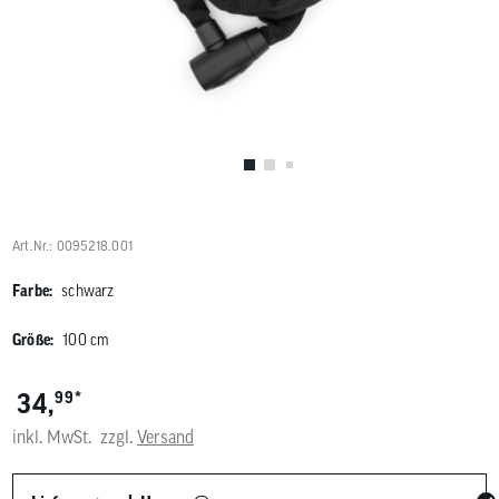
Benutzer
von
Touchgerä
können
Touch-
und
Streichges
verwenden
Art.Nr.: 0095218.001
Farbe:
schwarz
Größe:
100 cm
*
34,
99
inkl. MwSt.
zzgl.
Versand