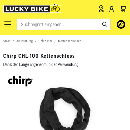
Verwende
die
Pfeile
nach
Start
Ausrüstung
Schlösser
Kettenschlösser
oben
und
unten,
Chirp CHL-100 Kettenschloss
um
das
Dank der Länge angenehm in der Verwendung
verfügbar
Ergebnis
auszuwähl
Drücke
die
Eingabetas
um
zum
ausgewähl
Suchergeb
zu
gelangen.