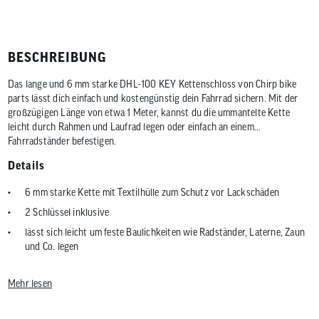
BESCHREIBUNG
Das lange und 6 mm starke DHL-100 KEY Kettenschloss von Chirp bike
parts lässt dich einfach und kostengünstig dein Fahrrad sichern. Mit der
großzügigen Länge von etwa 1 Meter, kannst du die ummantelte Kette
leicht durch Rahmen und Laufrad legen oder einfach an einem
Fahrradständer befestigen.
Details
6 mm starke Kette mit Textilhülle zum Schutz vor Lackschäden
2 Schlüssel inklusive
lässt sich leicht um feste Baulichkeiten wie Radständer, Laterne, Zaun
und Co. legen
ca. 100 cm Gesamtlänge
Mehr lesen
Securitylevel 3/5
ideal zur Absicherung für normale Fahrräder