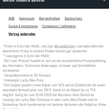
Weitere Themen & Bereiche
AGB
Impressum
Barrierefreiheit
Datenschutz
Cookie-Einstellungen
Compliance / Lieferkette
Vertrag widerrufen
* Preise in Euro inkl. MwSt. und zzgl.
Versandkosten
, Leasingkonditionen
abweichend, Preise in unseren Filialen können ggf. abweichen.
** Leasingpreis in Euro inkl. MwSt
¹ Bei "statt-Preisen" handelt es sich um die unverbindliche Preisempfehlung
des Herstellers. Technische Änderungen, Irrtümer und Schreibfehler
vorbehalten.
² Versandkostenfrei in DE Festland
³ ehemaliger Lucky Bike-Preis
⁴ Der Coupon gewährt einen Rabatt von 50 % auf ein Zubehörteil mit einem
maximalen Verkaufspreis von 150 €. Somit ist ein Rabatt bis zu 75 €
möglich. Gültig bis zum 31.08.2026 bei Abschluss eines Dienstrad
Leasings bei Lucky Bike. Einlösbar in allen Lucky Bike Filialen und im
Onlineshop. Nicht kombinierbar mit anderen Aktionen oder Rabatten. Keine