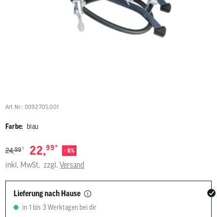
Benutzer
von
Touchgerä
können
Touch-
und
Streichges
verwenden
Art.Nr.: 0092705.001
Farbe:
blau
*
22,
99
1
99
24,
- 8%
inkl. MwSt.
zzgl.
Versand
Lieferung nach Hause
in 1 bis 3 Werktagen bei dir