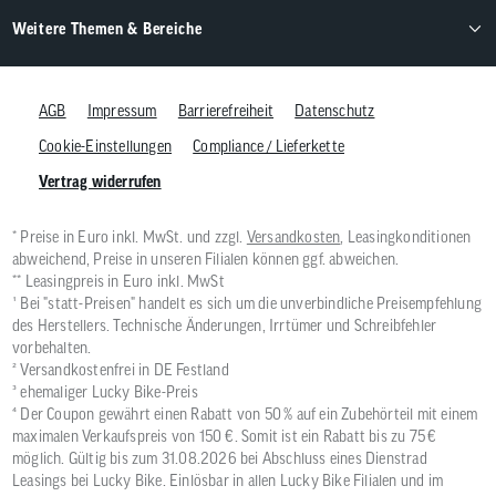
Weitere Themen & Bereiche
AGB
Impressum
Barrierefreiheit
Datenschutz
Cookie-Einstellungen
Compliance / Lieferkette
Vertrag widerrufen
* Preise in Euro inkl. MwSt. und zzgl.
Versandkosten
, Leasingkonditionen
abweichend, Preise in unseren Filialen können ggf. abweichen.
** Leasingpreis in Euro inkl. MwSt
¹ Bei "statt-Preisen" handelt es sich um die unverbindliche Preisempfehlung
des Herstellers. Technische Änderungen, Irrtümer und Schreibfehler
vorbehalten.
² Versandkostenfrei in DE Festland
³ ehemaliger Lucky Bike-Preis
⁴ Der Coupon gewährt einen Rabatt von 50 % auf ein Zubehörteil mit einem
maximalen Verkaufspreis von 150 €. Somit ist ein Rabatt bis zu 75 €
möglich. Gültig bis zum 31.08.2026 bei Abschluss eines Dienstrad
Leasings bei Lucky Bike. Einlösbar in allen Lucky Bike Filialen und im