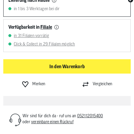
Lieferung nach Hause
in 1 bis 3 Werktagen bei dir
Verfügbarkeit in
Filiale
in 31 Filialen vorrätig
Click & Collect in 29 Filialen möglich
In den Warenkorb
Merken
Vergleichen
Wir sind für dich da - ruf uns an
052112015400
oder
vereinbare einen Rückruf