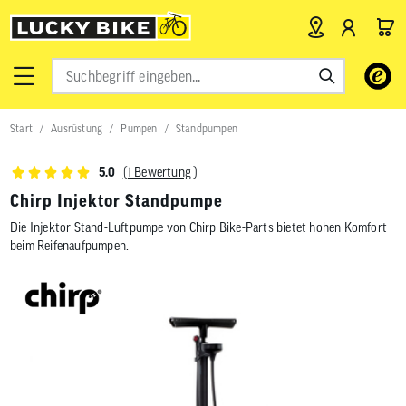
Verwende
die
Pfeile
nach
Start
Ausrüstung
Pumpen
Standpumpen
oben
und
unten,
(1 Bewertung )
5.0
um
das
Chirp Injektor Standpumpe
verfügbar
Die Injektor Stand-Luftpumpe von Chirp Bike-Parts bietet hohen Komfort
Ergebnis
auszuwähl
beim Reifenaufpumpen.
Drücke
die
Eingabetas
um
zum
ausgewähl
Suchergeb
zu
gelangen.