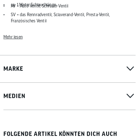
ca. 1 Meter Schlauchlänge
AV = Auto-Ventil, Schrader-Ventil
SV = das Rennradventil, Sclaverand-Ventil, Presta-Ventil,
Französisches Ventil
Mehr lesen
MARKE
MEDIEN
FOLGENDE ARTIKEL KÖNNTEN DICH AUCH