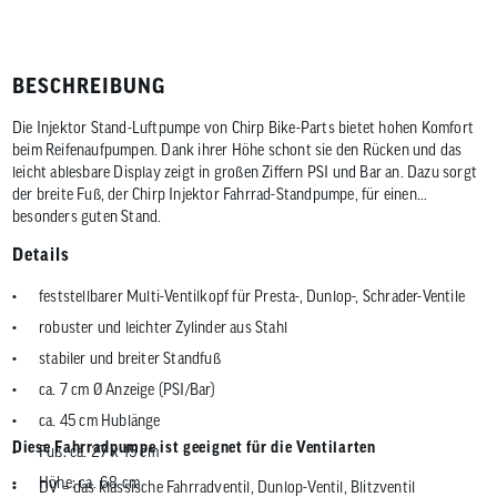
BESCHREIBUNG
Die Injektor Stand-Luftpumpe von Chirp Bike-Parts bietet hohen Komfort
beim Reifenaufpumpen. Dank ihrer Höhe schont sie den Rücken und das
leicht ablesbare Display zeigt in großen Ziffern PSI und Bar an. Dazu sorgt
der breite Fuß, der Chirp Injektor Fahrrad-Standpumpe, für einen
besonders guten Stand.
Details
feststellbarer Multi-Ventilkopf für Presta-, Dunlop-, Schrader-Ventile
robuster und leichter Zylinder aus Stahl
stabiler und breiter Standfuß
ca. 7 cm Ø Anzeige (PSI/Bar)
ca. 45 cm Hublänge
Diese Fahrradpumpe ist geeignet für die Ventilarten
Fuß: ca. 27 x 15 cm
Höhe: ca. 68 cm
DV = das klassische Fahrradventil, Dunlop-Ventil, Blitzventil