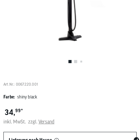
Benutzer
von
Touchgerä
können
Touch-
und
Streichges
verwenden
Art.Nr.: 0067220.001
Farbe:
shiny black
*
34,
99
inkl. MwSt.
zzgl.
Versand