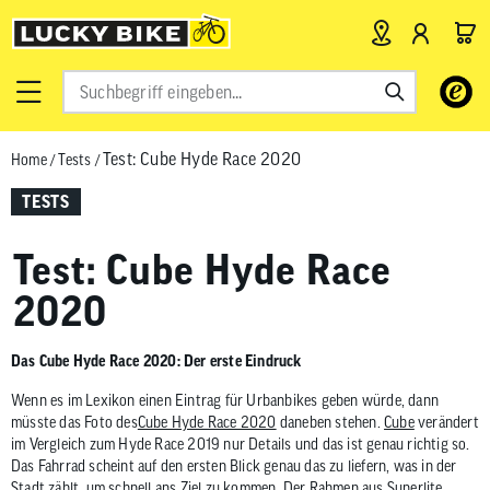
Verwende
die
Pfeile
Test: Cube Hyde Race 2020
Home
/
Tests
/
nach
oben
TESTS
und
unten,
Test: Cube Hyde Race
um
das
2020
verfügbar
Ergebnis
Das Cube Hyde Race 2020: Der erste Eindruck
auszuwähl
Drücke
Wenn es im Lexikon einen Eintrag für Urbanbikes geben würde, dann
müsste das Foto des
Cube Hyde Race 2020
daneben stehen.
Cube
verändert
die
im Vergleich zum Hyde Race 2019 nur Details und das ist genau richtig so.
Eingabetas
Das Fahrrad scheint auf den ersten Blick genau das zu liefern, was in der
um
Stadt zählt, um schnell ans Ziel zu kommen. Der Rahmen aus Superlite