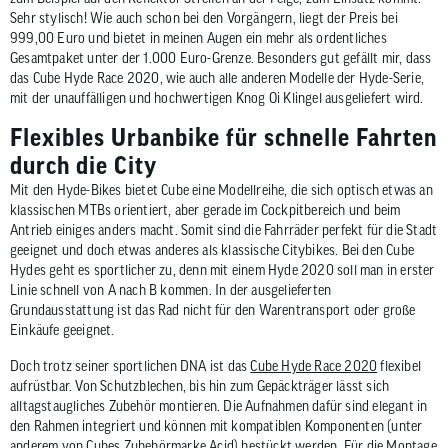
Sehr stylisch! Wie auch schon bei den Vorgängern, liegt der Preis bei
999,00 Euro und bietet in meinen Augen ein mehr als ordentliches
Gesamtpaket unter der 1.000 Euro-Grenze. Besonders gut gefällt mir, dass
das Cube Hyde Race 2020, wie auch alle anderen Modelle der Hyde-Serie,
mit der unauffälligen und hochwertigen Knog Oi Klingel ausgeliefert wird.
Flexibles Urbanbike für schnelle Fahrten
durch die City
Mit den Hyde-Bikes bietet Cube eine Modellreihe, die sich optisch etwas an
klassischen MTBs orientiert, aber gerade im Cockpitbereich und beim
Antrieb einiges anders macht. Somit sind die Fahrräder perfekt für die Stadt
geeignet und doch etwas anderes als klassische Citybikes. Bei den Cube
Hydes geht es sportlicher zu, denn mit einem Hyde 2020 soll man in erster
Linie schnell von A nach B kommen. In der ausgelieferten
Grundausstattung ist das Rad nicht für den Warentransport oder große
Einkäufe geeignet.
Doch trotz seiner sportlichen DNA ist das
Cube Hyde Race 2020
flexibel
aufrüstbar. Von Schutzblechen, bis hin zum Gepäckträger lässt sich
alltagstaugliches Zubehör montieren. Die Aufnahmen dafür sind elegant in
den Rahmen integriert und können mit kompatiblen Komponenten (unter
anderem von Cubes Zubehörmarke Acid) bestückt werden. Für die Montage