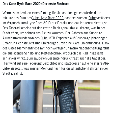
Das Cube Hyde Race 2020: Der erste Eindruck
Wenn es im Lexikon einen Eintrag für Urbanbikes geben würde, dann
müsste das Foto des
Cube Hyde Race 2020
daneben stehen.
Cube
verändert
im Vergleich zum Hyde Race 2019 nur Details und das ist genau richtig so.
Das Fahrrad scheint auf den ersten Blick genau das zu liefern, was in der
Stadt zählt, um schnell ans Ziel zu kommen. Der Rahmen aus Superlite
Aluminium wurde von den
Cube
MTB-Experten auf Grundlage jahrelanger
Erfahrung konstruiert und überzeugt durch eine klare Linienführung. Dank
des Gates Riemenantriebs mit hochwertiger Shimano Nabenschaltung fehlt
die ausladende Schalt- und Kettentechnik, wodurch das Rad insgesamt
schlanker wirkt. Zum sauberen Gesamteindruck trägt auch die Gabel bei.
Hier wird auf eine Federung verzichtet und stattdessen auf eine starre Alu-
Gabel gesetzt, was meiner Meinung nach für die alltäglichen Fahrten in der
Stadt ideal ist.