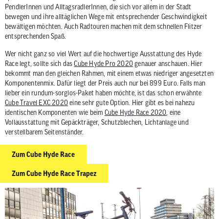
PendlerInnen und AlltagsradlerInnen, die sich vor allem in der Stadt
bewegen und ihre alltäglichen Wege mit entsprechender Geschwindigkeit
bewältigen möchten. Auch Radtouren machen mit dem schnellen Flitzer
entsprechenden Spaß.
Wer nicht ganz so viel Wert auf die hochwertige Ausstattung des Hyde
Race legt, sollte sich das
Cube Hyde Pro 2020
genauer anschauen. Hier
bekommt man den gleichen Rahmen, mit einem etwas niedriger angesetzten
Komponentenmix. Dafür liegt der Preis auch nur bei 899 Euro. Falls man
lieber ein rundum-sorglos-Paket haben möchte, ist das schon erwähnte
Cube Travel EXC 2020
eine sehr gute Option. Hier gibt es bei nahezu
identischen Komponenten wie beim
Cube Hyde Race 2020
, eine
Vollausstattung mit Gepäckträger, Schutzblechen, Lichtanlage und
verstellbarem Seitenständer.
Zum Cube Hyde Race
Zum Cube Hyde Race Trapez