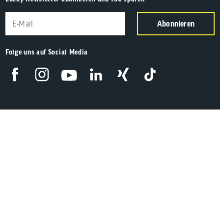
Abonnieren
Folge uns auf Social Media
Weitere Themen & Bereiche
AGB
Impressum
Barrierefreiheit
Datenschutz
Cookie-Einstellungen
Compliance / Lieferkette
Vertrag widerrufen
* Preise in Euro inkl. MwSt. und zzgl.
Versandkosten
, Leasingkonditionen
abweichend, Preise in unseren Filialen können ggf. abweichen.