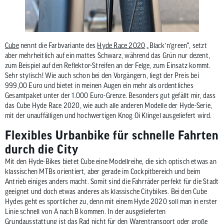
Cube
nennt die Farbvariante des
Hyde Race 2020
„Black’n’green“, setzt
aber mehrheitlich auf ein mattes Schwarz, während das Grün nur dezent,
zum Beispiel auf den Reflektor-Streifen an der Felge, zum Einsatz kommt.
Sehr stylisch! Wie auch schon bei den Vorgängern, liegt der Preis bei
999,00 Euro und bietet in meinen Augen ein mehr als ordentliches
Gesamtpaket unter der 1.000 Euro-Grenze. Besonders gut gefällt mir, dass
das Cube Hyde Race 2020, wie auch alle anderen Modelle der Hyde-Serie,
mit der unauffälligen und hochwertigen Knog Oi Klingel ausgeliefert wird.
Flexibles Urbanbike für schnelle Fahrten
durch die City
Mit den Hyde-Bikes bietet Cube eine Modellreihe, die sich optisch etwas an
klassischen MTBs orientiert, aber gerade im Cockpitbereich und beim
Antrieb einiges anders macht. Somit sind die Fahrräder perfekt für die Stadt
geeignet und doch etwas anderes als klassische Citybikes. Bei den Cube
Hydes geht es sportlicher zu, denn mit einem Hyde 2020 soll man in erster
Linie schnell von A nach B kommen. In der ausgelieferten
Grundausstattung ist das Rad nicht für den Warentransport oder große