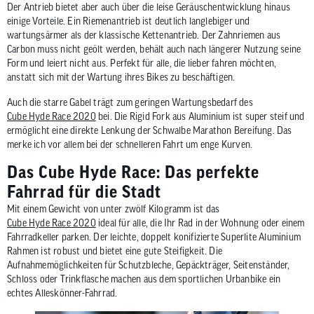
Der Antrieb bietet aber auch über die leise Geräuschentwicklung hinaus
einige Vorteile. Ein Riemenantrieb ist deutlich langlebiger und
wartungsärmer als der klassische Kettenantrieb. Der Zahnriemen aus
Carbon muss nicht geölt werden, behält auch nach längerer Nutzung seine
Form und leiert nicht aus. Perfekt für alle, die lieber fahren möchten,
anstatt sich mit der Wartung ihres Bikes zu beschäftigen.
Auch die starre Gabel trägt zum geringen Wartungsbedarf des
Cube Hyde Race 2020
bei. Die Rigid Fork aus Aluminium ist super steif und
ermöglicht eine direkte Lenkung der Schwalbe Marathon Bereifung. Das
merke ich vor allem bei der schnelleren Fahrt um enge Kurven.
Das Cube Hyde Race: Das perfekte
Fahrrad für die Stadt
Mit einem Gewicht von unter zwölf Kilogramm ist das
Cube Hyde Race 2020
ideal für alle, die Ihr Rad in der Wohnung oder einem
Fahrradkeller parken. Der leichte, doppelt konifizierte Superlite Aluminium
Rahmen ist robust und bietet eine gute Steifigkeit. Die
Aufnahmemöglichkeiten für Schutzbleche, Gepäckträger, Seitenständer,
Schloss oder Trinkflasche machen aus dem sportlichen Urbanbike ein
echtes Alleskönner-Fahrrad.