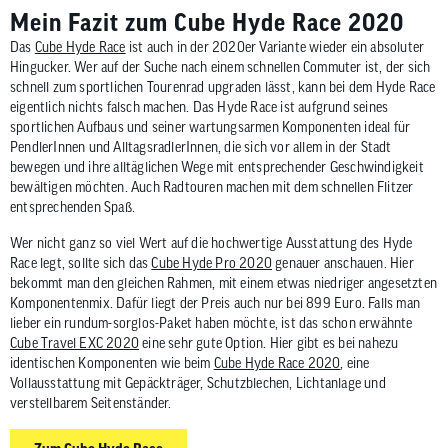
Mein Fazit zum Cube Hyde Race 2020
Das
Cube Hyde Race
ist auch in der 2020er Variante wieder ein absoluter
Hingucker. Wer auf der Suche nach einem schnellen Commuter ist, der sich
schnell zum sportlichen Tourenrad upgraden lässt, kann bei dem Hyde Race
eigentlich nichts falsch machen. Das Hyde Race ist aufgrund seines
sportlichen Aufbaus und seiner wartungsarmen Komponenten ideal für
PendlerInnen und AlltagsradlerInnen, die sich vor allem in der Stadt
bewegen und ihre alltäglichen Wege mit entsprechender Geschwindigkeit
bewältigen möchten. Auch Radtouren machen mit dem schnellen Flitzer
entsprechenden Spaß.
Wer nicht ganz so viel Wert auf die hochwertige Ausstattung des Hyde
Race legt, sollte sich das
Cube Hyde Pro 2020
genauer anschauen. Hier
bekommt man den gleichen Rahmen, mit einem etwas niedriger angesetzten
Komponentenmix. Dafür liegt der Preis auch nur bei 899 Euro. Falls man
lieber ein rundum-sorglos-Paket haben möchte, ist das schon erwähnte
Cube Travel EXC 2020
eine sehr gute Option. Hier gibt es bei nahezu
identischen Komponenten wie beim
Cube Hyde Race 2020
, eine
Vollausstattung mit Gepäckträger, Schutzblechen, Lichtanlage und
verstellbarem Seitenständer.