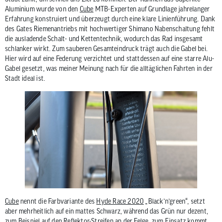
zum
Aluminium wurde von den
Cube
MTB-Experten auf Grundlage jahrelanger
ausgewähl
Erfahrung konstruiert und überzeugt durch eine klare Linienführung. Dank
des Gates Riemenantriebs mit hochwertiger Shimano Nabenschaltung fehlt
Suchergeb
die ausladende Schalt- und Kettentechnik, wodurch das Rad insgesamt
zu
schlanker wirkt. Zum sauberen Gesamteindruck trägt auch die Gabel bei.
gelangen.
Hier wird auf eine Federung verzichtet und stattdessen auf eine starre Alu-
Benutzer
Gabel gesetzt, was meiner Meinung nach für die alltäglichen Fahrten in der
von
Stadt ideal ist.
Touchgerä
können
Touch-
und
Streichges
verwenden
Cube
nennt die Farbvariante des
Hyde Race 2020
„Black’n’green“, setzt
aber mehrheitlich auf ein mattes Schwarz, während das Grün nur dezent,
zum Beispiel auf den Reflektor-Streifen an der Felge, zum Einsatz kommt.