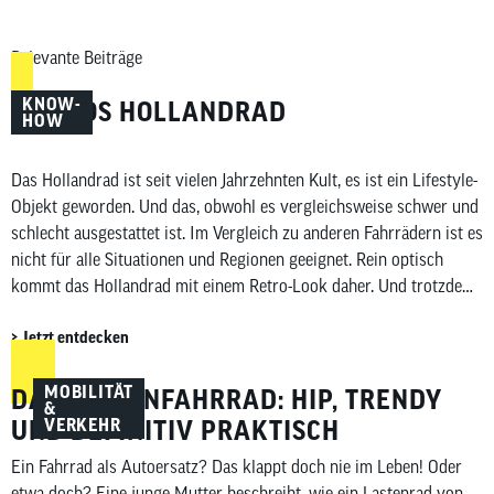
Relevante Beiträge
KNOW-
MYTHOS HOLLANDRAD
HOW
Das Hollandrad ist seit vielen Jahrzehnten Kult, es ist ein Lifestyle-
Objekt geworden. Und das, obwohl es vergleichsweise schwer und
schlecht ausgestattet ist. Im Vergleich zu anderen Fahrrädern ist es
nicht für alle Situationen und Regionen geeignet. Rein optisch
kommt das Hollandrad mit einem Retro-Look daher. Und trotzdem
ist das Hollandrad hip, in Deutschland insbesondere in […]
Jetzt entdecken
MOBILITÄT
DAS LASTENFAHRRAD: HIP, TRENDY
&
VERKEHR
UND DEFINITIV PRAKTISCH
Ein Fahrrad als Autoersatz? Das klappt doch nie im Leben! Oder
etwa doch? Eine junge Mutter beschreibt, wie ein Lastenrad von