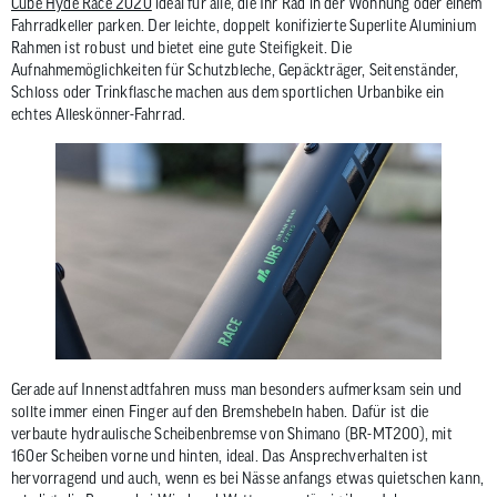
Cube Hyde Race 2020
ideal für alle, die Ihr Rad in der Wohnung oder einem
Fahrradkeller parken. Der leichte, doppelt konifizierte Superlite Aluminium
Rahmen ist robust und bietet eine gute Steifigkeit. Die
Aufnahmemöglichkeiten für Schutzbleche, Gepäckträger, Seitenständer,
Schloss oder Trinkflasche machen aus dem sportlichen Urbanbike ein
echtes Alleskönner-Fahrrad.
Gerade auf Innenstadtfahren muss man besonders aufmerksam sein und
sollte immer einen Finger auf den Bremshebeln haben. Dafür ist die
verbaute hydraulische Scheibenbremse von Shimano (BR-MT200), mit
160er Scheiben vorne und hinten, ideal. Das Ansprechverhalten ist
hervorragend und auch, wenn es bei Nässe anfangs etwas quietschen kann,