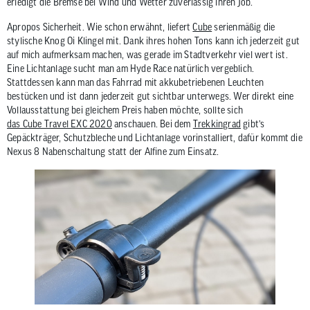
erledigt die Bremse bei Wind und Wetter zuverlässig ihren Job.
Apropos Sicherheit. Wie schon erwähnt, liefert
Cube
serienmäßig die
stylische Knog Oi Klingel mit. Dank ihres hohen Tons kann ich jederzeit gut
auf mich aufmerksam machen, was gerade im Stadtverkehr viel wert ist.
Eine Lichtanlage sucht man am Hyde Race natürlich vergeblich.
Stattdessen kann man das Fahrrad mit akkubetriebenen Leuchten
bestücken und ist dann jederzeit gut sichtbar unterwegs. Wer direkt eine
Vollausstattung bei gleichem Preis haben möchte, sollte sich
das Cube Travel EXC 2020
anschauen. Bei dem
Trekkingrad
gibt’s
Gepäckträger, Schutzbleche und Lichtanlage vorinstalliert, dafür kommt die
Nexus 8 Nabenschaltung statt der Alfine zum Einsatz.