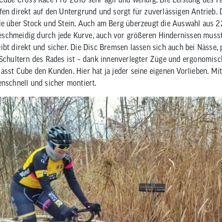
fen direkt auf den Untergrund und sorgt für zuverlässigen Antrieb. 
ie über Stock und Stein. Auch am Berg überzeugt die Auswahl aus 22
schmeidig durch jede Kurve, auch vor größeren Hindernissen musst
ibt direkt und sicher. Die Disc Bremsen lassen sich auch bei Nässe
 Schultern des Rades ist – dank innenverlegter Züge und ergonomis
ässt Cube den Kunden. Hier hat ja jeder seine eigenen Vorlieben. Mi
enschnell und sicher montiert.