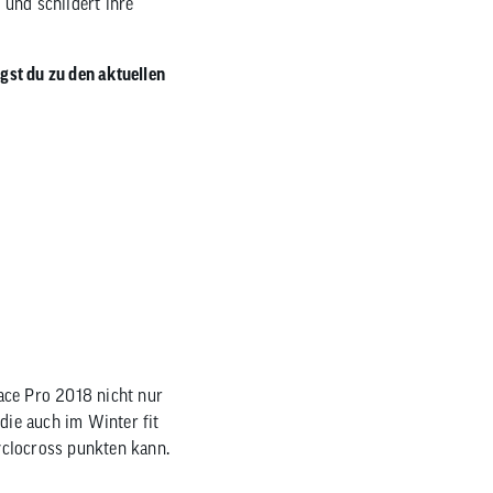
und schildert ihre
zum
ausgewählten
Suchergebnis
gst du zu den aktuellen
zu
gelangen.
Benutzer
von
Touchgeräten
können
Touch-
und
Streichgesten
verwenden.
ace Pro 2018 nicht nur
die auch im Winter fit
yclocross punkten kann.