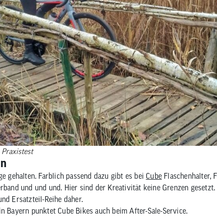
Praxistest
en
ge gehalten. Farblich passend dazu gibt es bei
Cube
Flaschenhalter, F
erband und und und. Hier sind der Kreativität keine Grenzen geset
nd Ersatzteil-Reihe daher.
in Bayern punktet Cube Bikes auch beim After-Sale-Service.