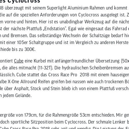
es Cyclocross
8 überzeugt mit seinem Superlight Aluminium Rahmen und kommt zu
ie auf die speziellen Anforderungen von Cyclocross ausgelegt ist. Zu
n vorne und hinten. Hier ist es unabdingbar Werkzeug auf die näc
 der nächste Plattfuß „Endstation“. Egal wie eingesaut das Fahrrad e
en und Bremsen. Das selbständige Wechseln der Schaltzüge bedarf h
t einer 105er Schaltgruppe und ist im Vergleich zu anderen Herstel
chiede bis zu 300€.
ontiert
Cube
eine Kurbel mit anfängerfreundlicher Übersetzung (50
g, die alles mitmacht (11-32T). Die hydraulischen Scheibenbremsen 
ässlich. Cube stattet das Cross Race Pro 2018 mit einem hauseige
lbe X-One Allround Reifen greifen bei nassen wie auch trockenen B
 über Asphalt, Stock und Stein blieb ich von einem Plattfuß versch
n jedem Gelände.
pergröße von 179cm, für die Rahmengröße 53cm entschieden. Mir gef
doch sportliche Sitzposition beim Cyclocross. Der schmale Lenker 
 Cube Cross Race Pro 2018 sehr agil und wendig. Die Leistung des Fa