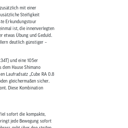
sätzlich mit einer
sätzliche Steifigkeit
hste Erkundungstour
inmal ist, die innenverlegten
ier etwas Übung und Geduld.
lern deutlich günstiger –
x34T) und eine 105er
aus dem Hause Shimano
nen Laufradsatz „Cube RA 0.8
öden gleichermaßen sicher.
ont. Diese Kombination
iel sofort die kompakte,
bringt jede Bewegung sofort
hrers geht über den steifen