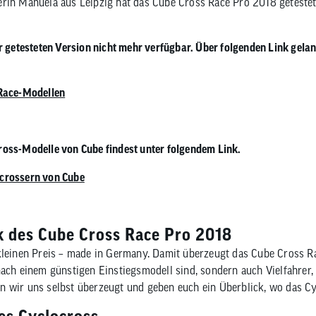
rin Manuela aus Leipzig hat das Cube Cross Race Pro 2018 getestet 
en
eug
ojacken
Sättel
Sport-Riegel
en Zubehör
mittel
n
Sattelstützen
Energie-Gel
r getesteten Version nicht mehr verfügbar. Über folgenden Link gelan
tattbedarf
Sattel Zubehör
Sport-Getränke
rschutz
 Race-Modellen
oss-Modelle von Cube findest unter folgendem Link.
crossern von Cube
k des Cube Cross Race Pro 2018
kleinen Preis – made in Germany. Damit überzeugt das Cube Cross R
nach einem günstigen Einstiegsmodell sind, sondern auch Vielfahrer, 
n wir uns selbst überzeugt und geben euch ein Überblick, wo das C