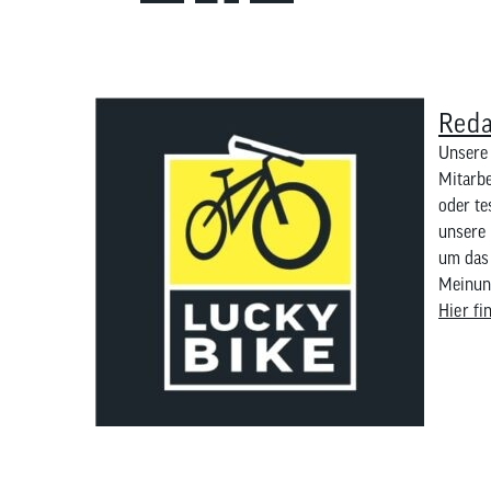
Reda
Unsere 
Mitarbe
oder te
unsere 
um das 
Meinung
Hier fi