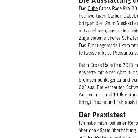
Die Ausstattung d
Das
Cube
Cross Race Pro 201
hochwertigen Carbon Gabel, d
bringen die 12mm Steckachse
mitzunehmen, ansonsten heißt
Züge bieten sicheres Schalt
Das Einstiegsmodell kommt mi
teilweise gibt es Preisunters
Beim Cross Race Pro 2018 m
Kassette mit einer Abstufun
bremsen punktgenau und verl
CX“ aus. Die verbauten Schwa
Auf meiner rund 100km Runde
bringt Freude und Fahrspaß i
Der Praxistest
Ich habe mich, bei einer Kör
aber dank Sattelüberhöhung, 
auf den Boden, damit ist das