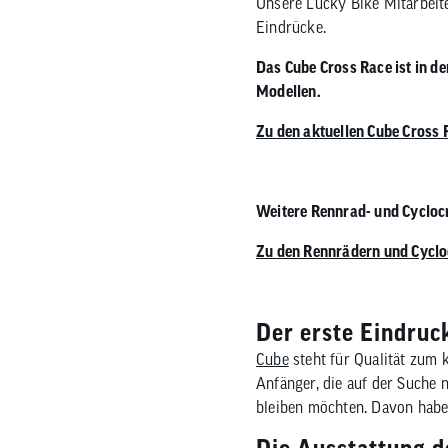
Unsere Lucky Bike Mitarbeite
Nachhaltigkeitskonzept
Reifen
Fahrradträger
MTB Trikots
Brems
Werkz
Therm
Eindrücke.
Safari Simbaz
Schläuche
Fahrradträger Zubehör
Freizeit Shirts
Brems
Pflege
Weste
Das Cube Cross Race ist in de
Flickzeug & Laufradzubehör
Werks
Modellen.
Wette
Zu den aktuellen Cube Cross
Weitere Rennrad- und Cyclocr
Zu den Rennrädern und Cyclo
Der erste Eindruc
Cube
steht für Qualität zum 
Anfänger, die auf der Suche 
bleiben möchten. Davon habe