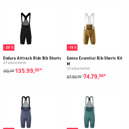
- 20 %
- 15 %
Endura Alltrack Ride Bib Shorts
Gonso Essential Bib-Shorts Kit
4 Farbvarianten
M
3 Farbvarianten
*
135.99,
00
00
1
170,
*
74.79,
00
00
3
87.99,