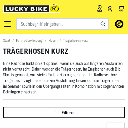
Verwende
die
Pfeile
nach
Start
Fahrradbekleidung
Hosen
Trägerhosen kurz
oben
und
TRÄGERHOSEN KURZ
unten,
um
das
Eine Radhose funktioniert optimal, wenn sie auch auf längeren Ausfahrten
verfügbar
nicht verrutscht. Daher werden die Trägerhosen, im Englischen auch Bib
Ergebnis
Shorts genannt, von vielen Radsportlern gegenüber der Radhose ohne
auszuwähl
Träger bevorzugt. In der kurzen Ausführung lassen sich die Trägerhosen
Drücke
im Sommer sowie in den Übergangszeiten in Kombination mit sogenannten
die
Beinlingen
einsetzen.
Eingabetas
um
zum
ausgewähl
Filtern
Suchergeb
zu
gelangen.
Sortieren n