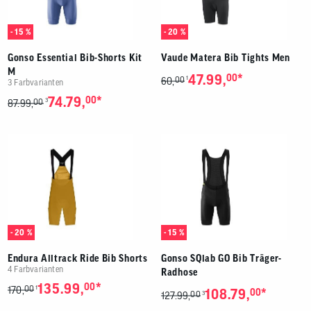
- 15 %
- 20 %
Gonso Essential Bib-Shorts Kit
Vaude Matera Bib Tights Men
M
*
47.99,
00
00
1
60,
3 Farbvarianten
*
74.79,
00
00
3
87.99,
- 20 %
- 15 %
Endura Alltrack Ride Bib Shorts
Gonso SQlab GO Bib Träger-
4 Farbvarianten
Radhose
*
135.99,
00
00
1
170,
*
108.79,
00
00
3
127.99,