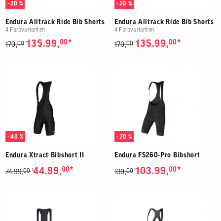
- 20 %
- 20 %
Endura Alltrack Ride Bib Shorts
Endura Alltrack Ride Bib Shorts
4 Farbvarianten
4 Farbvarianten
*
*
135.99,
00
135.99,
00
00
00
1
1
170,
170,
- 40 %
- 20 %
Endura Xtract Bibshort II
Endura FS260-Pro Bibshort
*
*
44.99,
00
103.99,
00
00
00
1
1
74.99,
130,