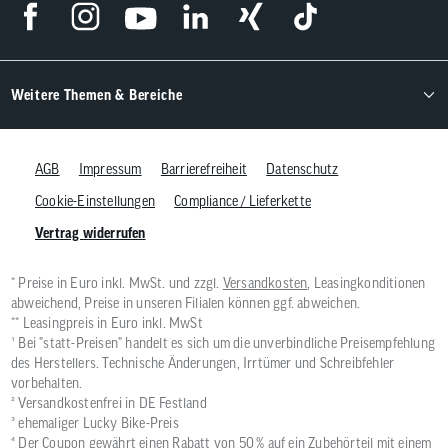
Weitere Themen & Bereiche
AGB
Impressum
Barrierefreiheit
Datenschutz
Cookie-Einstellungen
Compliance / Lieferkette
Vertrag widerrufen
* Preise in Euro inkl. MwSt. und zzgl.
Versandkosten
, Leasingkonditionen
abweichend, Preise in unseren Filialen können ggf. abweichen.
** Leasingpreis in Euro inkl. MwSt
¹ Bei "statt-Preisen" handelt es sich um die unverbindliche Preisempfehlung
des Herstellers. Technische Änderungen, Irrtümer und Schreibfehler
vorbehalten.
² Versandkostenfrei in DE Festland
³ ehemaliger Lucky Bike-Preis
⁴ Der Coupon gewährt einen Rabatt von 50 % auf ein Zubehörteil mit einem