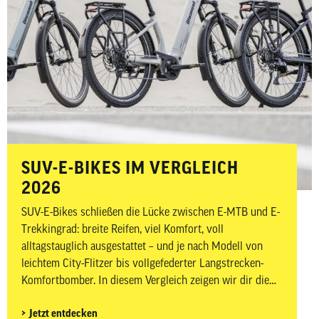
SUV-E-BIKES IM VERGLEICH
2026
SUV-E-Bikes schließen die Lücke zwischen E-MTB und E-
Trekkingrad: breite Reifen, viel Komfort, voll
alltagstauglich ausgestattet – und je nach Modell von
leichtem City-Flitzer bis vollgefederter Langstrecken-
Komfortbomber. In diesem Vergleich zeigen wir dir die
spannendsten SUV-E-Bikes 2026 vom Hardtail bis zum
Jetzt entdecken
Fully und erklären, welches Konzept zu deinem