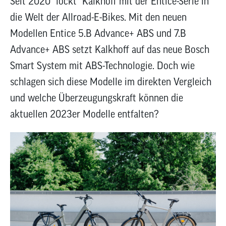
Seit 2020 "lockt" Kalkhoff mit der Entice-Serie in
zum
die Welt der Allroad-E-Bikes. Mit den neuen
ausgewähl
Suchergeb
Modellen Entice 5.B Advance+ ABS und 7.B
zu
Advance+ ABS setzt Kalkhoff auf das neue Bosch
gelangen.
Smart System mit ABS-Technologie. Doch wie
Benutzer
von
schlagen sich diese Modelle im direkten Vergleich
Touchgerä
und welche Überzeugungskraft können die
können
aktuellen 2023er Modelle entfalten?
Touch-
und
Streichges
verwenden