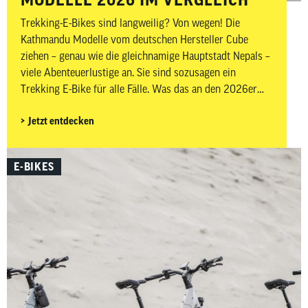
Trekking-E-Bikes sind langweilig? Von wegen! Die
Kathmandu Modelle vom deutschen Hersteller Cube
ziehen – genau wie die gleichnamige Hauptstadt Nepals –
viele Abenteuerlustige an. Sie sind sozusagen ein
Trekking E-Bike für alle Fälle. Was das an den 2026er
Kathmandu-Modellen im Detail ist, zeigen wir dir in
Jetzt entdecken
diesem Beitrag.
E-BIKES