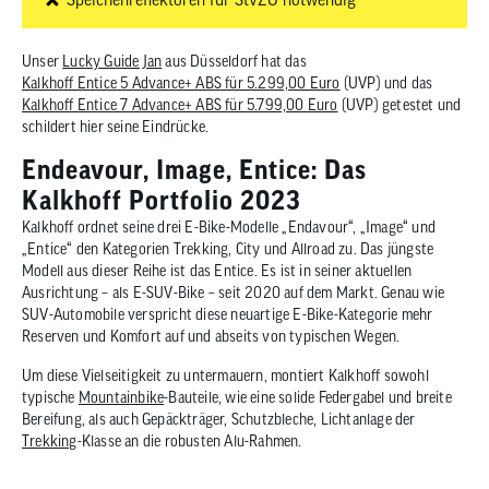
Unser
Lucky Guide Jan
aus Düsseldorf hat das
Kalkhoff Entice 5 Advance+ ABS für 5.299,00 Euro
(UVP) und das
Kalkhoff Entice 7 Advance+ ABS für 5.799,00 Euro
(UVP) getestet und
schildert hier seine Eindrücke.
Endeavour, Image, Entice: Das
Kalkhoff Portfolio 2023
Kalkhoff ordnet seine drei E-Bike-Modelle „Endavour“, „Image“ und
„Entice“ den Kategorien Trekking, City und Allroad zu. Das jüngste
Modell aus dieser Reihe ist das Entice. Es ist in seiner aktuellen
Ausrichtung – als E-SUV-Bike – seit 2020 auf dem Markt. Genau wie
SUV-Automobile verspricht diese neuartige E-Bike-Kategorie mehr
Reserven und Komfort auf und abseits von typischen Wegen.
Um diese Vielseitigkeit zu untermauern, montiert Kalkhoff sowohl
typische
Mountainbike
-Bauteile, wie eine solide Federgabel und breite
Bereifung, als auch Gepäckträger, Schutzbleche, Lichtanlage der
Trekking
-Klasse an die robusten Alu-Rahmen.