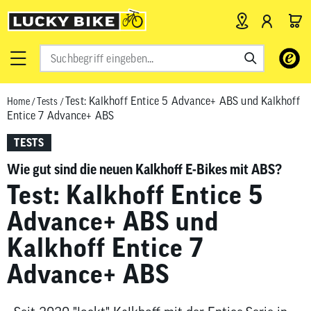
Verwende
die
Pfeile
Test: Kalkhoff Entice 5 Advance+ ABS und Kalkhoff
Home
/
Tests
/
nach
Entice 7 Advance+ ABS
oben
und
TESTS
unten,
Wie gut sind die neuen Kalkhoff E-Bikes mit ABS?
um
das
Test: Kalkhoff Entice 5
verfügbar
Advance+ ABS und
Ergebnis
auszuwähl
Kalkhoff Entice 7
Drücke
Advance+ ABS
die
Eingabetas
um