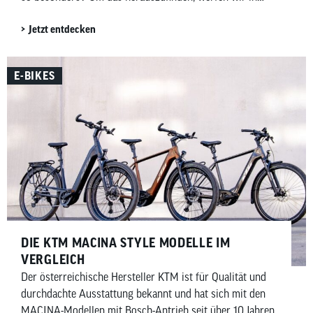
diesem Beitrag einen genaueren Blick auf das Macina
Jetzt entdecken
Style X Pro.
E-BIKES
DIE KTM MACINA STYLE MODELLE IM
VERGLEICH
Der österreichische Hersteller KTM ist für Qualität und
durchdachte Ausstattung bekannt und hat sich mit den
MACINA-Modellen mit Bosch-Antrieb seit über 10 Jahren