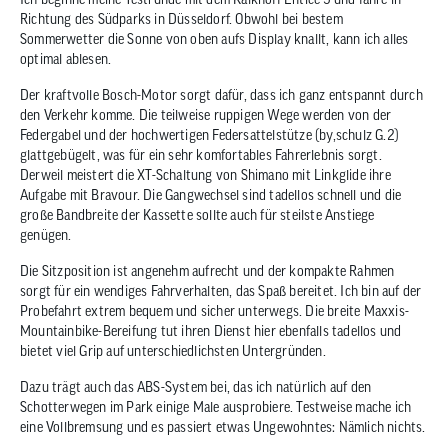
Richtung des Südparks in Düsseldorf. Obwohl bei bestem
Sommerwetter die Sonne von oben aufs Display knallt, kann ich alles
optimal ablesen.
Der kraftvolle Bosch-Motor sorgt dafür, dass ich ganz entspannt durch
den Verkehr komme. Die teilweise ruppigen Wege werden von der
Federgabel und der hochwertigen Federsattelstütze (by,schulz G.2)
glattgebügelt, was für ein sehr komfortables Fahrerlebnis sorgt.
Derweil meistert die XT-Schaltung von Shimano mit Linkglide ihre
Aufgabe mit Bravour. Die Gangwechsel sind tadellos schnell und die
große Bandbreite der Kassette sollte auch für steilste Anstiege
genügen.
Die Sitzposition ist angenehm aufrecht und der kompakte Rahmen
sorgt für ein wendiges Fahrverhalten, das Spaß bereitet. Ich bin auf der
Probefahrt extrem bequem und sicher unterwegs. Die breite Maxxis-
Mountainbike-Bereifung tut ihren Dienst hier ebenfalls tadellos und
bietet viel Grip auf unterschiedlichsten Untergründen.
Dazu trägt auch das ABS-System bei, das ich natürlich auf den
Schotterwegen im Park einige Male ausprobiere. Testweise mache ich
eine Vollbremsung und es passiert etwas Ungewohntes: Nämlich nichts.