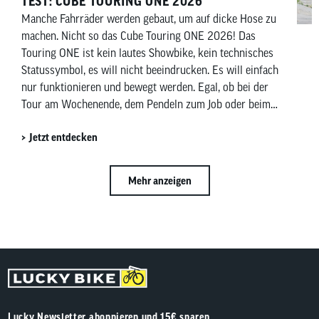
TEST: CUBE TOURING ONE 2026
Manche Fahrräder werden gebaut, um auf dicke Hose zu
machen. Nicht so das Cube Touring ONE 2026! Das
Touring ONE ist kein lautes Showbike, kein technisches
Statussymbol, es will nicht beeindrucken. Es will einfach
nur funktionieren und bewegt werden. Egal, ob bei der
Tour am Wochenende, dem Pendeln zum Job oder beim
Einkaufen am Wochenende. Das Touring ONE ist in all
Jetzt entdecken
diesen Fällen ein verlässlicher, ehrlicher Begleiter.
Mehr anzeigen
Lucky Newsletter abonnieren und 15€ sparen