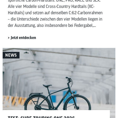
sportliche Carbon-Hardtails: ONE, PRO, RACE und SLX.
Alle vier Modelle sind Cross-Country Hardtails (XC-
Hardtails) und setzen auf denselben C:62-Carbonrahmen
– die Unterschiede zwischen den vier Modellen liegen in
der Ausstattung, also insbesondere bei Federgabel,
Schaltung und Bremsen. Entsprechend der Ausstattung
Jetzt entdecken
variiert Gewicht und Preis. In diesem Vergleich zeigen
wir dir die Gemeinsamkeiten, die wichtigsten
Unterschiede und versuchen zu klären, für wen sich
NEWS
welches Cube Reaction C:62-Modell am besten eignet.