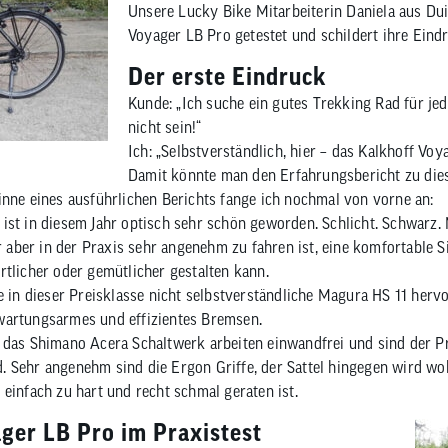
Unsere Lucky Bike Mitarbeiterin Daniela aus Du
en
eug
ojacken
Sättel
Sport-Riegel
Voyager LB Pro getestet und schildert ihre Eind
en Zubehör
mittel
n
Sattelstützen
Energie-Gel
tattbedarf
Sattel Zubehör
Sport-Getränke
Der erste Eindruck
rschutz
Kunde: „Ich suche ein gutes Trekking Rad für jede
nicht sein!“
Ich: „Selbstverständlich, hier – das Kalkhoff Voy
Damit könnte man den Erfahrungsbericht zu die
inne eines ausführlichen Berichts fange ich nochmal von vorne an:
ist in diesem Jahr optisch sehr schön geworden. Schlicht. Schwarz. 
er aber in der Praxis sehr angenehm zu fahren ist, eine komfortable S
rtlicher oder gemütlicher gestalten kann.
ie in dieser Preisklasse nicht selbstverständliche Magura HS 11 herv
wartungsarmes und effizientes Bremsen.
 das Shimano Acera Schaltwerk arbeiten einwandfrei und sind der Pr
 Sehr angenehm sind die Ergon Griffe, der Sattel hingegen wird woh
einfach zu hart und recht schmal geraten ist.
ger LB Pro im Praxistest