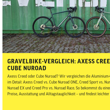
GRAVELBIKE-VERGLEICH: AXESS CRE
CUBE NUROAD
Axess Creed oder Cube Nuroad? Wir vergleichen die Aluminium-G
im Detail: Axess Creed vs. Cube Nuroad ONE, Creed Sport vs. Nu
Nuroad EX und Creed Pro vs. Nuroad Race. So bekommst du einen
Preise, Ausstattung und Alltagstauglichkeit – und findest leichte
Gravelbike zu deinem Budget, Fahrstil und Einsatzbereich passt.