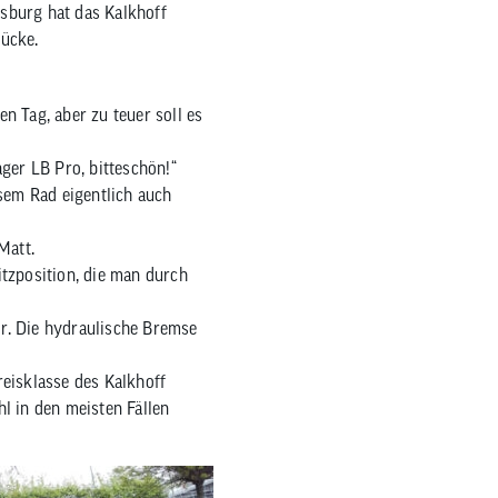
zum
isburg hat das Kalkhoff
ausgewählten
rücke.
Suchergebnis
zu
n Tag, aber zu teuer soll es
gelangen.
Benutzer
ager LB Pro, bitteschön!“
von
sem Rad eigentlich auch
Touchgeräten
können
Matt.
Touch-
itzposition, die man durch
und
Streichgesten
or. Die hydraulische Bremse
verwenden.
eisklasse des Kalkhoff
l in den meisten Fällen