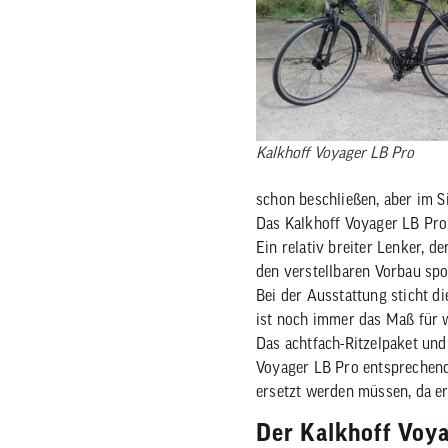
Nachhaltigkeitskonzept
Reifen
Fahrradträger
MTB Trikots
Brems
Werkz
Therm
Safari Simbaz
Schläuche
Fahrradträger Zubehör
Freizeit Shirts
Brems
Pflege
Weste
Flickzeug & Laufradzubehör
Werks
Wette
Kalkhoff Voyager LB Pro
schon beschließen, aber im S
Das Kalkhoff Voyager LB Pro 
Ein relativ breiter Lenker, d
den verstellbaren Vorbau spo
Bei der Ausstattung sticht d
ist noch immer das Maß für 
Das achtfach-Ritzelpaket und
Voyager LB Pro entsprechend.
ersetzt werden müssen, da er 
Der Kalkhoff Voya