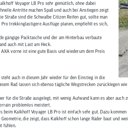
 Kalkhoff Voyager LB Pro sehr gemütlich, ohne dabei
chnelle Antritte machen Spaß und auch bei Anstiegen zeigt
die Straße sind die Schwalbe Citizen Reifen gut, sollte man
Pro trekkinglastigere Ausflüge planen, empfiehlt es sich,
ede gängige Packtasche und der am Hinterbau verbaute
tand auch mit Last am Heck.
 AXA vorne ist eine gute Basis und wiederum dem Preis
steht auch in diesem Jahr wieder für den Einstieg in die
diesem Rad lassen sich ebenso tägliche Wegstrecken zurücklegen wi
eher für die Straße ausgelegt, mit wenig Aufwand kann es aber auch
rrain problemlos meistert.
nis beim Kalkhoff Voyager LB Pro ist einfach sehr gut. Dazu komm
 Geometrie, die zeigt, dass Kalkhoff schon lange Räder baut und wei
ut fühlen.