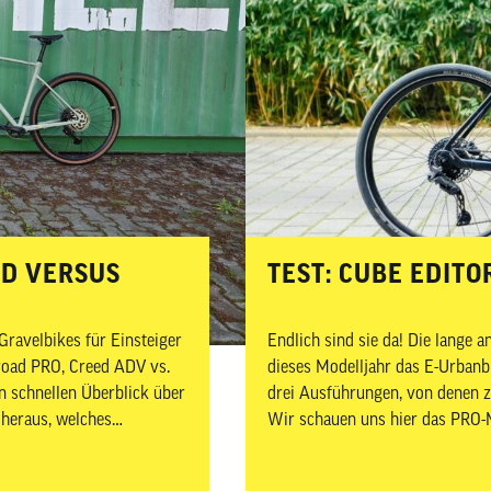
ED VERSUS
­­­TEST: CUBE EDI
ravelbikes für Einsteiger
Endlich sind sie da! Die lange 
road PRO, Creed ADV vs.
dieses Modelljahr das E-Urbanb
 schnellen Überblick über
drei Ausführungen, von denen zw
r heraus, welches
Wir schauen uns hier das PRO-M
preisgünstige Light-E-Bike im u