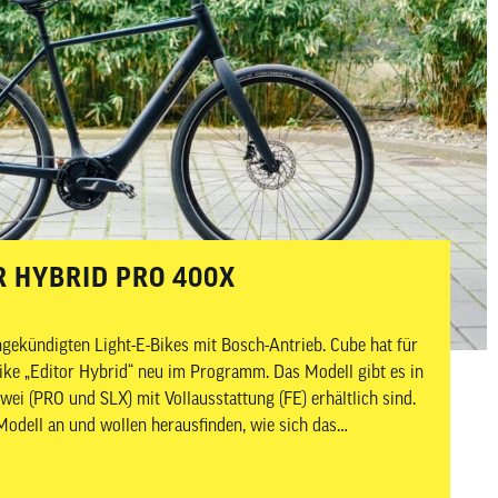
TOR HYBRID PRO 400X
angekündigten Light-E-Bikes mit Bosch-Antrieb. Cube hat für
ike „Editor Hybrid“ neu im Programm. Das Modell gibt es in
ei (PRO und SLX) mit Vollausstattung (FE) erhältlich sind.
odell an und wollen herausfinden, wie sich das
rbanen Alltag schlägt.