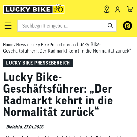
Verwende
die
Pfeile
Lucky Bike-
Home
/
News
/
Lucky Bike Pressebereich
/
nach
Geschäftsführer: „Der Radmarkt kehrt in die Normalität zurück“​
oben
und
LUCKY BIKE PRESSEBEREICH
unten,
Lucky Bike-
um
das
Geschäftsführer: „Der
verfügbar
Radmarkt kehrt in die
Ergebnis
auszuwähl
Normalität zurück“
Drücke
die
Eingabetas
Bielefeld, 27.01.2026
um