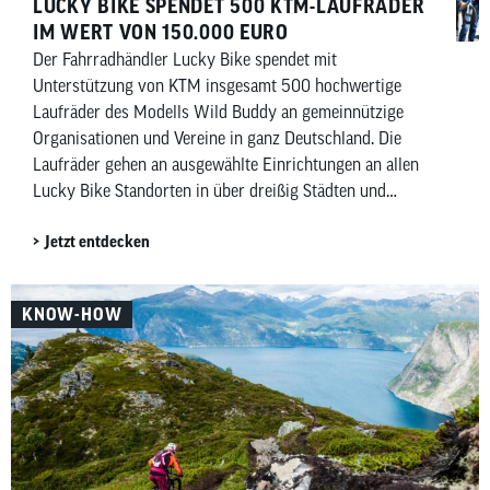
LUCKY BIKE SPENDET 500 KTM-LAUFRÄDER
IM WERT VON 150.000 EURO
Der Fahrradhändler Lucky Bike spendet mit
Unterstützung von KTM insgesamt 500 hochwertige
Laufräder des Modells Wild Buddy an gemeinnützige
Organisationen und Vereine in ganz Deutschland. Die
Laufräder gehen an ausgewählte Einrichtungen an allen
Lucky Bike Standorten in über dreißig Städten und
kommen insgesamt rund sechzig Einrichtungen zugute.
Jetzt entdecken
Darin enthalten sind auch hundert Laufräder für das
Deutsche Kinderhilfswerk sowie dreißig für die Manuel
Neuer Kids Foundation.
KNOW-HOW