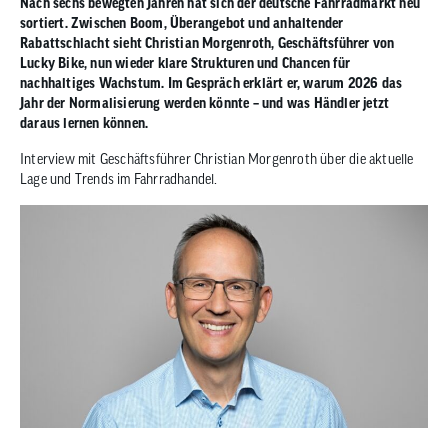
Nach sechs bewegten Jahren hat sich der deutsche Fahrradmarkt neu
zum
sortiert. Zwischen Boom, Überangebot und anhaltender
ausgewähl
Rabattschlacht sieht Christian Morgenroth, Geschäftsführer von
Suchergeb
Lucky Bike, nun wieder klare Strukturen und Chancen für
zu
nachhaltiges Wachstum. Im Gespräch erklärt er, warum 2026 das
Jahr der Normalisierung werden könnte – und was Händler jetzt
gelangen.
daraus lernen können.
Benutzer
von
Interview mit Geschäftsführer Christian Morgenroth über die aktuelle
Touchgerä
Lage und Trends im Fahrradhandel.
können
Touch-
und
Streichges
verwenden