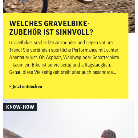
WELCHES GRAVELBIKE-
ZUBEHÖR IST SINNVOLL?
Gravelbikes sind echte Allrounder und liegen voll im
Trend! Sie verbinden sportliche Performance mit echter
Abenteuerlust. Ob Asphalt, Waldweg oder Schotterpiste
– kaum ein Bike ist so vielseitig und alltagstauglich.
Genau diese Vielseitigkeit stellt aber auch besondere
Anforderungen an dein Zubehör. Auf wechselnden
Jetzt entdecken
Untergründen, bei längeren Distanzen und abseits
klassischer Rennradstrecken ist es besonders wichtig,
gut vorbereitet zu sein. In diesem Beitrag zeigen wir dir,
KNOW-HOW
welches Gravelbike-Zubehör wirklich sinnvoll ist –
aufgeteilt in Must-haves und Nice-to-haves für Fahrer,
Bike sowie Wartung und Pflege.