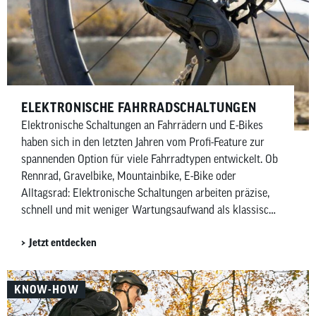
ELEKTRONISCHE FAHRRADSCHALTUNGEN
Elektronische Schaltungen an Fahrrädern und E-Bikes
haben sich in den letzten Jahren vom Profi-Feature zur
spannenden Option für viele Fahrradtypen entwickelt. Ob
Rennrad, Gravelbike, Mountainbike, E-Bike oder
Alltagsrad: Elektronische Schaltungen arbeiten präzise,
schnell und mit weniger Wartungsaufwand als klassische
mechanische Schaltungen. Besonders Shimano mit Di2
Jetzt entdecken
(Digital Integrated Intelligence) und SRAM mit AXS
(gesprochen Acces) prägen diesen Markt – allerdings mit
unterschiedlichen Ansätzen. Während Shimano
KNOW-HOW
elektronische Ketten- und Nabenschaltungen anbietet,
konzentriert sich SRAM vor allem auf kabellose