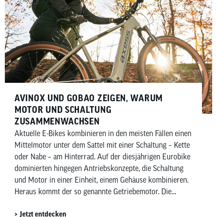
elektronische Kettenschaltungen. In diesem Artikel
zeigen wir dir, welche elektronischen Schaltungen es von
Shimano und SRAM gibt, wofür und für wen sie sich
eignen und worin sich die beiden Hersteller
unterscheiden.
AVINOX UND GOBAO ZEIGEN, WARUM
MOTOR UND SCHALTUNG
ZUSAMMENWACHSEN
Aktuelle E-Bikes kombinieren in den meisten Fällen einen
Mittelmotor unter dem Sattel mit einer Schaltung – Kette
oder Nabe – am Hinterrad. Auf der diesjährigen Eurobike
dominierten hingegen Antriebskonzepte, die Schaltung
und Motor in einer Einheit, einem Gehäuse kombinieren.
Heraus kommt der so genannte Getriebemotor. Die
chinesischen Anbieter Avinox und Gobao haben jeweils
Jetzt entdecken
Getriebemotoren vorgestellt, die etablierte Anbieter wie