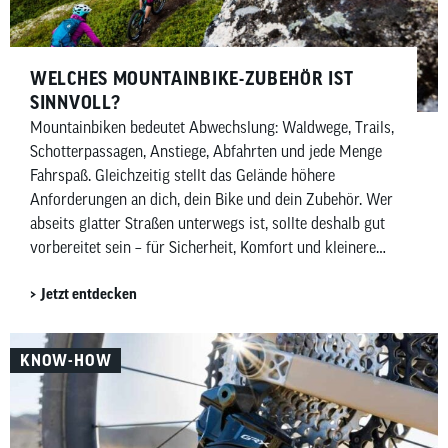
WELCHES MOUNTAINBIKE-ZUBEHÖR IST
SINNVOLL?
Mountainbiken bedeutet Abwechslung: Waldwege, Trails,
Schotterpassagen, Anstiege, Abfahrten und jede Menge
Fahrspaß. Gleichzeitig stellt das Gelände höhere
Anforderungen an dich, dein Bike und dein Zubehör. Wer
abseits glatter Straßen unterwegs ist, sollte deshalb gut
vorbereitet sein – für Sicherheit, Komfort und kleinere
Pannen unterwegs. In diesem Beitrag zeigen wir dir,
Jetzt entdecken
welches Mountainbike-Zubehör wirklich sinnvoll ist –
aufgeteilt in Must-haves und Nice-to-haves für Fahrer,
Bike sowie Wartung und Pflege.
KNOW-HOW