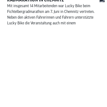
Mit insgesamt 14 Mitarbeitenden war Lucky Bike beim
Fichtelbergradmarathon am 7. Juni in Chemnitz vertreten.
Neben den aktiven Fahrerinnen und Fahrern unterstützte
Lucky Bike die Veranstaltung auch mit einem
Servicefahrzeug für alle Teilnehmenden. Zwei
Mitarbeitende begleiteten das Rennen und standen allen
Teilnehmenden kostenlos bei technischen Defekten
Jetzt entdecken
entlang der Strecke zur Seite.
KNOW-HOW