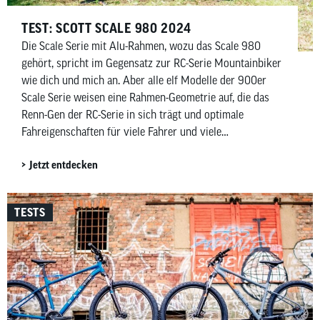
TEST: SCOTT SCALE 980 2024
Die Scale Serie mit Alu-Rahmen, wozu das Scale 980
gehört, spricht im Gegensatz zur RC-Serie Mountainbiker
wie dich und mich an. Aber alle elf Modelle der 900er
Scale Serie weisen eine Rahmen-Geometrie auf, die das
Renn-Gen der RC-Serie in sich trägt und optimale
Fahreigenschaften für viele Fahrer und viele
Streckenprofile bietet. Das vor mir stehende Scott Scale
Jetzt entdecken
980 ist der Einstieg in diese Serie.
TESTS