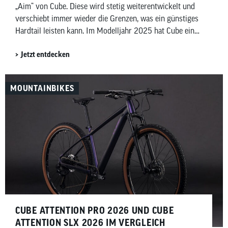
„Aim“ von Cube. Diese wird stetig weiterentwickelt und
verschiebt immer wieder die Grenzen, was ein günstiges
Hardtail leisten kann. Im Modelljahr 2025 hat Cube eine
große Weiterentwicklung gemacht und ab dem Aim PRO
Jetzt entdecken
(599,00 € UVP) auf eine moderne 1-fach-Schaltung
gesetzt.
MOUNTAINBIKES
CUBE ATTENTION PRO 2026 UND CUBE
ATTENTION SLX 2026 IM VERGLEICH