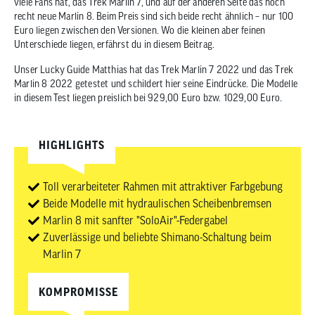
viele Fans hat, das Trek Marlin 7, und auf der anderen Seite das noch
zum
recht neue Marlin 8. Beim Preis sind sich beide recht ähnlich – nur 100
ausgewähl
Euro liegen zwischen den Versionen. Wo die kleinen aber feinen
Suchergeb
Unterschiede liegen, erfährst du in diesem Beitrag.
zu
Unser Lucky Guide Matthias hat das Trek Marlin 7 2022 und das Trek
gelangen.
Marlin 8 2022 getestet und schildert hier seine Eindrücke. Die Modelle
Benutzer
in diesem Test liegen preislich bei 929,00 Euro bzw. 1029,00 Euro.
von
Touchgerä
können
HIGHLIGHTS
Touch-
und
Toll verarbeiteter Rahmen mit attraktiver Farbgebung
Streichges
Beide Modelle mit hydraulischen Scheibenbremsen
verwenden
Marlin 8 mit sanfter "SoloAir"-Federgabel
Zuverlässige und beliebte Shimano-Schaltung beim
Marlin 7
KOMPROMISSE