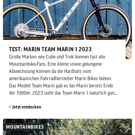
TEST: MARIN TEAM MARIN 1 2023
Große Marken wie Cube und Trek kennen fast alle
Mountainbike-Fans. Eine kleine sowie gelungene
Abwechslung können da die Hardtails vom
amerikanischen Fahrradhersteller Marin Bikes bieten.
Das Modell Team Marin gab es bei Marin bereits Ende
der 1980er. 2023 sieht das Team Marin 1 natürlich ganz
anders aus. Mit 1599,00 Euro ist es bereits für
Jetzt entdecken
fortgeschrittene Fahrerinnen und Fahrer interessant.
Warum das Hardtail den Vergleich mit den Platzhirschen
nicht scheuen muss, verraten wir dir im Test.
MOUNTAINBIKES