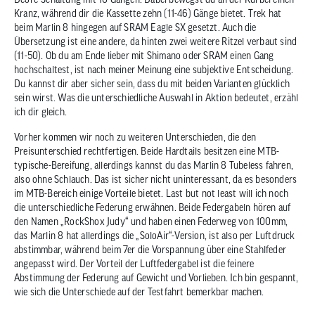
Kranz, während dir die Kassette zehn (11-46) Gänge bietet. Trek hat
beim Marlin 8 hingegen auf SRAM Eagle SX gesetzt. Auch die
Übersetzung ist eine andere, da hinten zwei weitere Ritzel verbaut sind
(11-50). Ob du am Ende lieber mit Shimano oder SRAM einen Gang
hochschaltest, ist nach meiner Meinung eine subjektive Entscheidung.
Du kannst dir aber sicher sein, dass du mit beiden Varianten glücklich
sein wirst. Was die unterschiedliche Auswahl in Aktion bedeutet, erzähl
ich dir gleich.
Vorher kommen wir noch zu weiteren Unterschieden, die den
Preisunterschied rechtfertigen. Beide Hardtails besitzen eine MTB-
typische-Bereifung, allerdings kannst du das Marlin 8 Tubeless fahren,
also ohne Schlauch. Das ist sicher nicht uninteressant, da es besonders
im MTB-Bereich einige Vorteile bietet. Last but not least will ich noch
die unterschiedliche Federung erwähnen. Beide Federgabeln hören auf
den Namen „RockShox Judy“ und haben einen Federweg von 100mm,
das Marlin 8 hat allerdings die „SoloAir“-Version, ist also per Luftdruck
abstimmbar, während beim 7er die Vorspannung über eine Stahlfeder
angepasst wird. Der Vorteil der Luftfedergabel ist die feinere
Abstimmung der Federung auf Gewicht und Vorlieben. Ich bin gespannt,
wie sich die Unterschiede auf der Testfahrt bemerkbar machen.