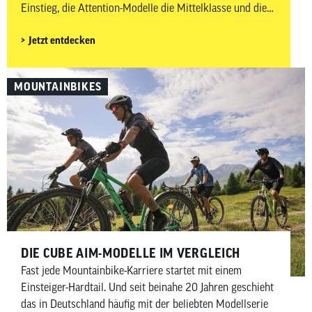
Einstieg, die Attention-Modelle die Mittelklasse und die
Reaction-Modelle sind die Topmodelle der Alu-Kategorie.
Jetzt entdecken
In diesem Beitrag schauen wir uns die beiden Reaction-
Modelle des Modelljahrs 2026 genauer an und klären,
warum sie in vielen Tests so gut besprochen werden.
MOUNTAINBIKES
Beide Hardtails sind sportlich, tourentauglich und bereit
für die ersten “echten” Trails.
DIE CUBE AIM-MODELLE IM VERGLEICH
Fast jede Mountainbike-Karriere startet mit einem
Einsteiger-Hardtail. Und seit beinahe 20 Jahren geschieht
das in Deutschland häufig mit der beliebten Modellserie