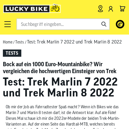
Verwende
die
Pfeile
Test: Trek Marlin 7 2022 und Trek Marlin 8 2022
Home
/
Tests
/
nach
oben
TESTS
und
unten,
Bock auf ein 1000 Euro-Mountainbike? Wir
um
vergleichen die hochwertigen Einsteiger von Trek
das
Test: Trek Marlin 7 2022
verfügbar
und Trek Marlin 8 2022
Ergebnis
auszuwähl
Drücke
Ob mir der Job als Fahrradtester Spaß macht? Wenn ich Bikes wie das
die
Marlin 7 und Marlin 8 testen darf, ist die Antwort klar: Auf alle Fälle!
Eingabetas
Dieses Mal schaue ich mir die 2022er-Modelle der beiden Trek-Marlin-
Varianten an. Auf der einen Seite das Hardtail-MTB, welches bereits
um