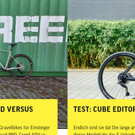
ED VERSUS
­­­TEST: CUBE EDI
ravelbikes für Einsteiger
Endlich sind sie da! Die lange 
road PRO, Creed ADV vs.
dieses Modelljahr das E-Urbanb