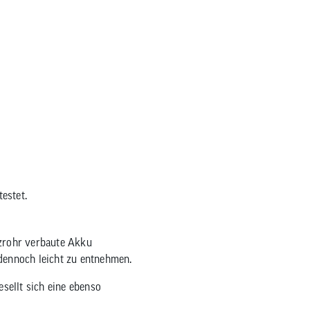
zum
ausgewählten
Suchergebnis
zu
gelangen.
Benutzer
von
Touchgeräten
können
Touch-
und
Streichgesten
estet.
verwenden.
tzrohr verbaute Akku
 dennoch leicht zu entnehmen.
sellt sich eine ebenso