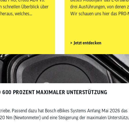
 schnellen Überblick über
drei Ausführungen, von denen zw
r heraus, welches
Wir schauen uns hier das PRO-M
preisgünstige Light-E-Bike im u
Jetzt entdecken
ND 600 PROZENT MAXIMALER UNTERSTÜTZUNG
ntriebe. Passend dazu hat Bosch eBikes Systems Anfang Mai 2026 das 
120 Nm (Newtonmeter) und eine Steigerung der maximalen Unterstützun