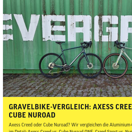
GRAVELBIKE-VERGLEICH: AXESS CRE
CUBE NUROAD
Axess Creed oder Cube Nuroad? Wir vergleichen die Aluminium-G
im Detail: Axess Creed vs. Cube Nuroad ONE, Creed Sport vs. Nu