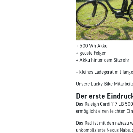
Nachhaltigkeitskonzept
Reifen
Fahrradträger
MTB Trikots
Brems
Werkz
Therm
Safari Simbaz
Schläuche
Fahrradträger Zubehör
Freizeit Shirts
Brems
Pflege
Weste
Flickzeug & Laufradzubehör
Werks
Wette
+ 500 Wh Akku
+ geöste Felgen
+ Akku hinter dem Sitzrohr
– kleines Ladegerät mit länge
Unsere Lucky Bike Mitarbeite
Der erste Eindruc
Das
Raleigh Cardiff 7 LB 50
ermöglicht einen leichten Ei
Das Rad ist mit den nahezu w
unkomplizierte Nexus Nabe, d