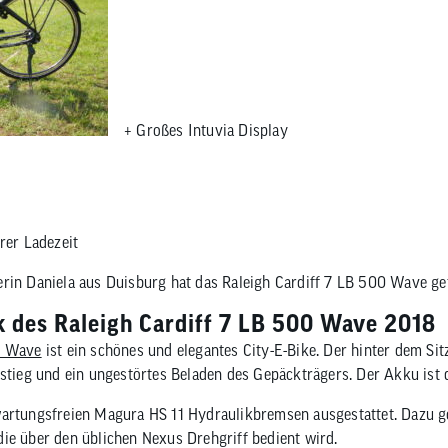
en
eug
ojacken
Sättel
Sport-Riegel
en Zubehör
mittel
n
Sattelstützen
Energie-Gel
tattbedarf
Sattel Zubehör
Sport-Getränke
rschutz
+ Großes Intuvia Display
rer Ladezeit
rin Daniela aus Duisburg hat das Raleigh Cardiff 7 LB 500 Wave get
k des Raleigh Cardiff 7 LB 500 Wave 2018
0 Wave
ist ein schönes und elegantes City-E-Bike. Der hinter dem Si
nstieg und ein ungestörtes Beladen des Gepäckträgers. Der Akku ist
artungsfreien Magura HS 11 Hydraulikbremsen ausgestattet. Dazu ge
ie über den üblichen Nexus Drehgriff bedient wird.