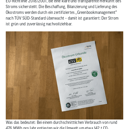
EU-Richtlinie 2018/2001, die eine klare und transparente Herkunft des
Stroms sicherstellt. Die Beschaffung, Bilanzierung und Lieferung des
Ökostroms werden durch ein zertifiziertes „Greenbookmanagement“
nach TÜV SÜD-Standard überwacht – damit ist garantiert: Der Strom
ist grün und zuverlässig nachvollziehbar.
Was das bedeutet: Bei einem durchschnittlichen Verbrauch von rund
476 MWh pro Jahr entlasten wir die Umwelt um etwa 142 t CO₂