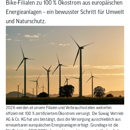
Bike-Filialen zu 100 % Ökostrom aus europäischen
zum
ausgewähl
Energieanlagen – ein bewusster Schritt für Umwelt
Suchergeb
und Naturschutz.
zu
gelangen.
Benutzer
von
Touchgerä
können
Touch-
und
Streichges
verwenden
2026 werden all unsere Filialen und Verbrauchsstellen weiterhin
offiziell mit 100 % zertifiziertem Ökostrom versorgt. Die Süwag Vertrieb
AG & Co. KG hat uns bestätigt, dass die Versorgung ausschließlich aus
erneuerbaren europäischen Energieanlagen erfolgt. Grundlage ist die