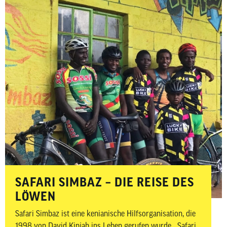
mehr öffentliche Aufmerksamkeit zu verschaffen.
SAFARI SIMBAZ – DIE REISE DES
LÖWEN
Safari Simbaz ist eine kenianische Hilfsorganisation, die
1998 von David Kinjah ins Leben gerufen wurde. „Safari