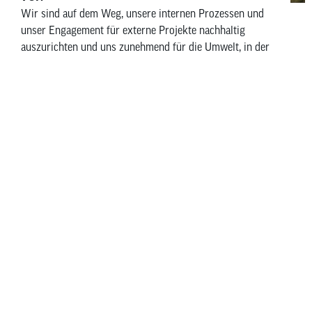
Wir sind auf dem Weg, unsere internen Prozessen und
unser Engagement für externe Projekte nachhaltig
auszurichten und uns zunehmend für die Umwelt, in der
wir leben und wirtschaften, einzusetzen. Dieser Beitrag
zeigt euch, was wir intern bereits umgesetzt haben und
für welche Projekte wir uns zusätzlich engagieren. Safari
Simbaz Safari Simbaz ist eine kenianische
Jetzt entdecken
Hilfsorganisation, die von David Kinjah, einer
afrikanischen Fahrradlegende, 1998 ins Leben gerufen
LUCKY WORLD
wurde. Der Name Safari Simbaz ist Suaheli und lässt sich
mit „Reise (Safari) des Löwen (Simba) übersetzen. Das
Hilfsprojekt ist in dem kleinen Dorf Kikuyu in der Nähe
der Hauptstadt Nairobi beheimatet. Es bietet
benachteiligten […]