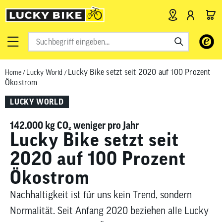
Verwende
die
Pfeile
Lucky Bike setzt seit 2020 auf 100 Prozent
Home
/
Lucky World
/
nach
Ökostrom
oben
und
LUCKY WORLD
unten,
um
142.000 kg CO₂ weniger pro Jahr
das
Lucky Bike setzt seit
verfügbar
2020 auf 100 Prozent
Ergebnis
auszuwähl
Ökostrom
Drücke
die
Nachhaltigkeit ist für uns kein Trend, sondern
Eingabetas
Normalität. Seit Anfang 2020 beziehen alle Lucky
um