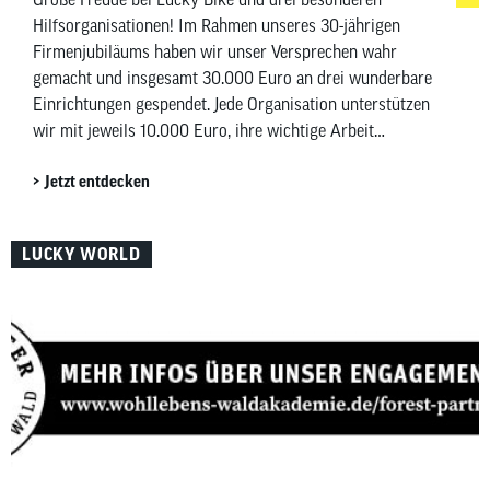
Hilfsorganisationen! Im Rahmen unseres 30-jährigen
Firmenjubiläums haben wir unser Versprechen wahr
gemacht und insgesamt 30.000 Euro an drei wunderbare
Einrichtungen gespendet. Jede Organisation unterstützen
wir mit jeweils 10.000 Euro, ihre wichtige Arbeit
fortzuführen und zu unterstützen. Die glücklichen
Jetzt entdecken
Empfänger unserer Jubiläumsspende sind: An dieser
Stelle möchten wir […]
LUCKY WORLD