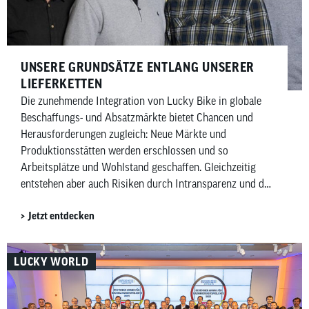
UNSERE GRUNDSÄTZE ENTLANG UNSERER
LIEFERKETTEN
Die zunehmende Integration von Lucky Bike in globale
Beschaffungs- und Absatzmärkte bietet Chancen und
Herausforderungen zugleich: Neue Märkte und
Produktionsstätten werden erschlossen und so
Arbeitsplätze und Wohlstand geschaffen. Gleichzeitig
entstehen aber auch Risiken durch Intransparenz und die
oft mangelhafte Durchsetzung von international
Jetzt entdecken
anerkannten Menschenrechten in den Lieferketten.
LUCKY WORLD