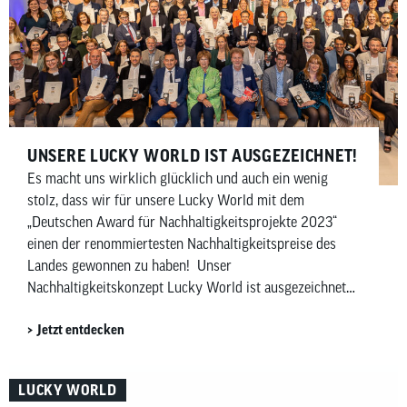
UNSERE LUCKY WORLD IST AUSGEZEICHNET!
Es macht uns wirklich glücklich und auch ein wenig
stolz, dass wir für unsere Lucky World mit dem
„Deutschen Award für Nachhaltigkeitsprojekte 2023“
einen der renommiertesten Nachhaltigkeitspreise des
Landes gewonnen zu haben! Unser
Nachhaltigkeitskonzept Lucky World ist ausgezeichnet
Wir verkaufen Fahrräder, die eine nachhaltige Mobilität
Jetzt entdecken
ermöglichen. Allein dadurch tragen wir einen kleinen Teil
zu der […]
LUCKY WORLD