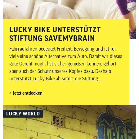
LUCKY BIKE UNTERSTÜTZT
STIFTUNG SAVEMYBRAIN
Fahrradfahren bedeutet Freiheit, Bewegung und ist für
viele eine schöne Alternative zum Auto. Damit wir dieses
gute Gefühl möglichst sicher genießen können, gehört
aber auch der Schutz unseres Kopfes dazu. Deshalb
unterstützt Lucky Bike ab sofort die Stiftung
savemybrain. Wer regelmäßig mit dem Fahrrad
Jetzt entdecken
unterwegs ist, kennt dieses besondere Gefühl: aufsteigen,
losfahren, den Alltag hinter sich lassen. Doch zur Freude
am Radfahren gehört auch ein bewusster Umgang mit
LUCKY WORLD
der eigenen Sicherheit. Genau hier setzt die Arbeit der
Stiftung savemybrain an. Die Partnerschaft verfolgt das
Ziel, die gemeinnützigen Zwecke und Aktivitäten der
Stiftung zu fördern und dem Thema Kopfverletzungen