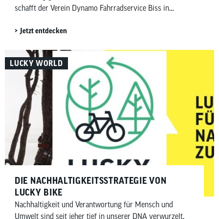
schafft der Verein Dynamo Fahrradservice Biss in
München eine berufliche Unabhängigkeit für Menschen,
Jetzt entdecken
denen diese bisher verwehrt blieb. Ein […]
LUCKY WORLD
DIE NACHHALTIGKEITSSTRATEGIE VON
LUCKY BIKE
Nachhaltigkeit und Verantwortung für Mensch und
Umwelt sind seit jeher tief in unserer DNA verwurzelt.