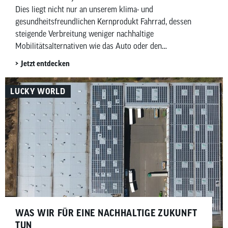
Dies liegt nicht nur an unserem klima- und
gesundheitsfreundlichen Kernprodukt Fahrrad, dessen
steigende Verbreitung weniger nachhaltige
Mobilitätsalternativen wie das Auto oder den
öffentlichen Nahverkehr zumindest anteilig ersetzt. Auch
Jetzt entdecken
in unserem Unternehmen selbst handeln wir nach der
Mission: „Wir bereiten den einfachen Weg zur
LUCKY WORLD
nachhaltigen Mobilität“. Wir stellen uns ganz bewusst
unserer gesellschaftlichen Verantwortung und versuchen
systematisch, Ökologie, Soziales, Ökonomie und
ganzheitliches Denken in Kreisläufen in unserem
unternehmerischen Handeln zu verankern. Als
Unternehmen, bei dem sich alles um ein „grünes
Produkt“ dreht, sehen wir uns in einer […]
WAS WIR FÜR EINE NACHHALTIGE ZUKUNFT
TUN