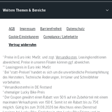
Weitere Themen & Bereiche
AGB
Impressum
Barrierefreiheit
Datenschutz
Cookie-Einstellungen
Compliance / Lieferkette
Vertrag widerrufen
* Preise in Euro inkl. MwSt. und zzgl.
Versandkosten
, Leasingkonditionen
abweichend, Preise in unseren Filialen können ggf. abweichen.
** Leasingpreis in Euro inkl. MwSt
¹ Bei "statt-Preisen" handelt es sich um die unverbindliche Preisempfehlung
des Herstellers. Technische Änderungen, Irrtümer und Schreibfehler
vorbehalten.
² Versandkostenfrei in DE Festland
³ ehemaliger Lucky Bike-Preis
⁴ Der Coupon gewährt einen Rabatt von 50 % auf ein Zubehörteil mit einem
maximalen Verkaufspreis von 150 €. Somit ist ein Rabatt bis zu 75 €
möglich. Gültig bis zum 31.08.2026 bei Abschluss eines Dienstrad