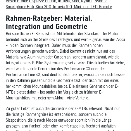
Bosch E-Bike Displays: Purion, Intuvia, Kiox, Nyon 1, Nyon 2,
Smartphone Hub, Kiox 300, Intuvia 100, Mini- und LED-Remote
Rahmen-Ratgeber: Material,
Integration und Geometrie
Bei sportlichen E-Bikes ist der Mittelmotor der Standard. Der Motor
befindet sich an der Stelle des Tretlagers und wird – genau wie der Akku
– in den Rahmen integriert. Daher muss der Rahmen hohen
Anforderungen gerecht werden. Dabei kommt es nicht nur auf das
Material wie Aluminium oder Carbon an, sondern auch darauf, wie die
Integration des E-Bike-Systems umgesetzt wird. Die aktuellen Antriebe,
wie etwa die vierte Generation des Performance CX oder der
Performance Line SX, sind deutlich kompakter, wodurch sie noch besser
in den Rahmen passen und die Geometrie fast identisch mit der eines
herkömmlichen Mountainbikes bleibt. Die aktuelle Generation der E-
MTBs bietet daher – besonders im Vergleich zu früheren E-
Mountainbikes mit externem Akku – viele Vorteile.
Zu guter Letzt ist auch die Geometrie der E-MTBs relevant. Nicht nur
die richtige Rahmengröße ist entscheidend, sondern auch die
Sitzposition, die je nach Modell entweder sportlich (in die Länge
gezogen, also flacher) oder eher komfortabel (aufrechter) ausfallen