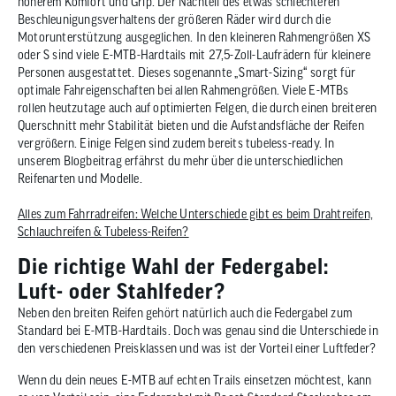
höherem Komfort und Grip. Der Nachteil des etwas schlechteren
Beschleunigungsverhaltens der größeren Räder wird durch die
Motorunterstützung ausgeglichen. In den kleineren Rahmengrößen XS
oder S sind viele E-MTB-Hardtails mit 27,5-Zoll-Laufrädern für kleinere
Personen ausgestattet. Dieses sogenannte „Smart-Sizing“ sorgt für
optimale Fahreigenschaften bei allen Rahmengrößen. Viele E-MTBs
rollen heutzutage auch auf optimierten Felgen, die durch einen breiteren
Querschnitt mehr Stabilität bieten und die Aufstandsfläche der Reifen
vergrößern. Einige Felgen sind zudem bereits tubeless-ready. In
unserem Blogbeitrag erfährst du mehr über die unterschiedlichen
Reifenarten und Modelle.
Alles zum Fahrradreifen: Welche Unterschiede gibt es beim Drahtreifen,
Schlauchreifen & Tubeless-Reifen?
Die richtige Wahl der Federgabel:
Luft- oder Stahlfeder?
Neben den breiten Reifen gehört natürlich auch die Federgabel zum
Standard bei E-MTB-Hardtails. Doch was genau sind die Unterschiede in
den verschiedenen Preisklassen und was ist der Vorteil einer Luftfeder?
Wenn du dein neues E-MTB auf echten Trails einsetzen möchtest, kann