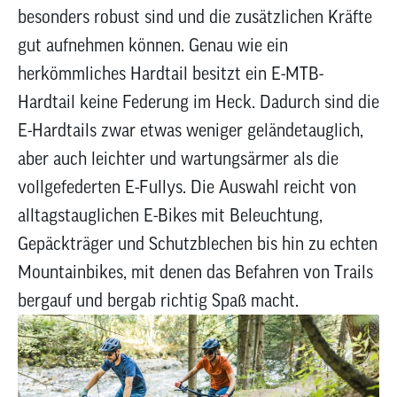
zum
besonders robust sind und die zusätzlichen Kräfte
ausgewähl
gut aufnehmen können. Genau wie ein
Suchergeb
herkömmliches Hardtail besitzt ein E-MTB-
zu
gelangen.
Hardtail keine Federung im Heck. Dadurch sind die
Benutzer
E-Hardtails zwar etwas weniger geländetauglich,
von
aber auch leichter und wartungsärmer als die
Touchgerä
können
vollgefederten E-Fullys. Die Auswahl reicht von
Touch-
alltagstauglichen E-Bikes mit Beleuchtung,
und
Gepäckträger und Schutzblechen bis hin zu echten
Streichges
verwenden
Mountainbikes, mit denen das Befahren von Trails
bergauf und bergab richtig Spaß macht.