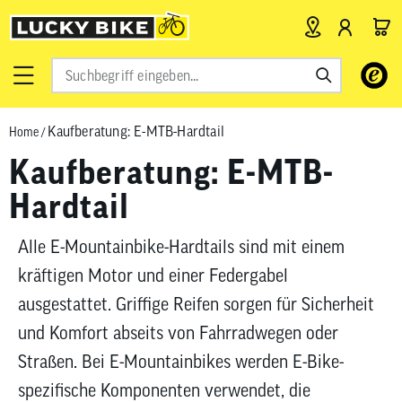
Verwende
die
Pfeile
Kaufberatung: E-MTB-Hardtail
nach
Home
/
oben
Kaufberatung: E-MTB-
und
Hardtail
unten,
um
das
Alle E-Mountainbike-Hardtails sind mit einem
verfügbar
kräftigen Motor und einer Federgabel
Ergebnis
ausgestattet. Griffige Reifen sorgen für Sicherheit
auszuwähl
Drücke
und Komfort abseits von Fahrradwegen oder
die
Straßen. Bei E-Mountainbikes werden E-Bike-
Eingabetas
spezifische Komponenten verwendet, die
um