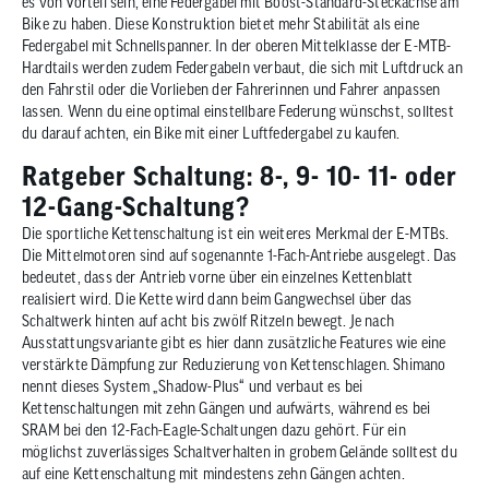
es von Vorteil sein, eine Federgabel mit Boost-Standard-Steckachse am
Bike zu haben. Diese Konstruktion bietet mehr Stabilität als eine
Federgabel mit Schnellspanner. In der oberen Mittelklasse der E-MTB-
Hardtails werden zudem Federgabeln verbaut, die sich mit Luftdruck an
den Fahrstil oder die Vorlieben der Fahrerinnen und Fahrer anpassen
lassen. Wenn du eine optimal einstellbare Federung wünschst, solltest
du darauf achten, ein Bike mit einer Luftfedergabel zu kaufen.
Ratgeber Schaltung: 8-, 9- 10- 11- oder
12-Gang-Schaltung?
Die sportliche Kettenschaltung ist ein weiteres Merkmal der E-MTBs.
Die Mittelmotoren sind auf sogenannte 1-Fach-Antriebe ausgelegt. Das
bedeutet, dass der Antrieb vorne über ein einzelnes Kettenblatt
realisiert wird. Die Kette wird dann beim Gangwechsel über das
Schaltwerk hinten auf acht bis zwölf Ritzeln bewegt. Je nach
Ausstattungsvariante gibt es hier dann zusätzliche Features wie eine
verstärkte Dämpfung zur Reduzierung von Kettenschlagen. Shimano
nennt dieses System „Shadow-Plus“ und verbaut es bei
Kettenschaltungen mit zehn Gängen und aufwärts, während es bei
SRAM bei den 12-Fach-Eagle-Schaltungen dazu gehört. Für ein
möglichst zuverlässiges Schaltverhalten in grobem Gelände solltest du
auf eine Kettenschaltung mit mindestens zehn Gängen achten.