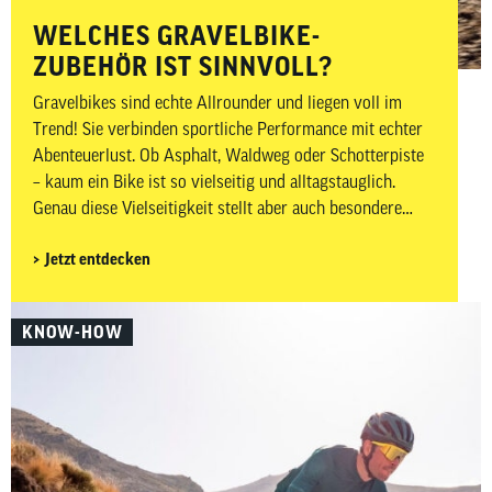
WELCHES GRAVELBIKE-
ZUBEHÖR IST SINNVOLL?
Gravelbikes sind echte Allrounder und liegen voll im
Trend! Sie verbinden sportliche Performance mit echter
Abenteuerlust. Ob Asphalt, Waldweg oder Schotterpiste
– kaum ein Bike ist so vielseitig und alltagstauglich.
Genau diese Vielseitigkeit stellt aber auch besondere
Anforderungen an dein Zubehör. Auf wechselnden
Jetzt entdecken
Untergründen, bei längeren Distanzen und abseits
klassischer Rennradstrecken ist es besonders wichtig,
gut vorbereitet zu sein. In diesem Beitrag zeigen wir dir,
KNOW-HOW
welches Gravelbike-Zubehör wirklich sinnvoll ist –
aufgeteilt in Must-haves und Nice-to-haves für Fahrer,
Bike sowie Wartung und Pflege.