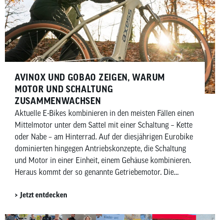
Shimano und SRAM gibt, wofür und für wen sie sich
eignen und worin sich die beiden Hersteller
unterscheiden.
AVINOX UND GOBAO ZEIGEN, WARUM
MOTOR UND SCHALTUNG
ZUSAMMENWACHSEN
Aktuelle E-Bikes kombinieren in den meisten Fällen einen
Mittelmotor unter dem Sattel mit einer Schaltung – Kette
oder Nabe – am Hinterrad. Auf der diesjährigen Eurobike
dominierten hingegen Antriebskonzepte, die Schaltung
und Motor in einer Einheit, einem Gehäuse kombinieren.
Heraus kommt der so genannte Getriebemotor. Die
chinesischen Anbieter Avinox und Gobao haben jeweils
Jetzt entdecken
Getriebemotoren vorgestellt, die etablierte Anbieter wie
Bosch eBike Systems im Jahr 2027 herausfordern
wollen.