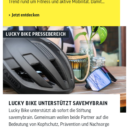
Trend rund um Fitness und aktive Mobilität. Damit
Ausfahrten nicht nur sportlich, sondern auch sicher und
Jetzt entdecken
komfortabel sind, kommt es neben dem passenden Bike
auch auf das richtige Zubehör an. In diesem Beitrag
zeigen wir dir, welches Rennrad-Zubehör wirklich
LUCKY BIKE PRESSEBEREICH
sinnvoll ist – aufgeteilt in Must-haves und Nice-to-haves
für Fahrer, Bike sowie Wartung und Pflege.
LUCKY BIKE UNTERSTÜTZT SAVEMYBRAIN​
Lucky Bike unterstützt ab sofort die Stiftung
savemybrain. Gemeinsam wollen beide Partner auf die
Bedeutung von Kopfschutz, Prävention und Nachsorge