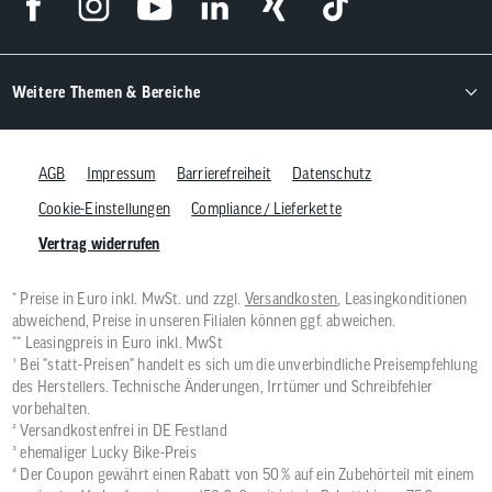
Weitere Themen & Bereiche
AGB
Impressum
Barrierefreiheit
Datenschutz
Cookie-Einstellungen
Compliance / Lieferkette
Vertrag widerrufen
* Preise in Euro inkl. MwSt. und zzgl.
Versandkosten
, Leasingkonditionen
abweichend, Preise in unseren Filialen können ggf. abweichen.
** Leasingpreis in Euro inkl. MwSt
¹ Bei "statt-Preisen" handelt es sich um die unverbindliche Preisempfehlung
des Herstellers. Technische Änderungen, Irrtümer und Schreibfehler
vorbehalten.
² Versandkostenfrei in DE Festland
³ ehemaliger Lucky Bike-Preis
⁴ Der Coupon gewährt einen Rabatt von 50 % auf ein Zubehörteil mit einem