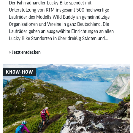
Der Fahrradhändler Lucky Bike spendet mit
Unterstützung von KTM insgesamt 500 hochwertige
Laufräder des Modells Wild Buddy an gemeinnützige
Organisationen und Vereine in ganz Deutschland. Die
Laufräder gehen an ausgewählte Einrichtungen an allen
Lucky Bike Standorten in über dreißig Städten und
kommen insgesamt rund sechzig Einrichtungen zugute.
Jetzt entdecken
Darin enthalten sind auch hundert Laufräder für das
Deutsche Kinderhilfswerk sowie dreißig für die Manuel
Neuer Kids Foundation.
KNOW-HOW