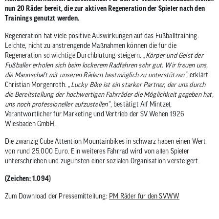
zum
nun 20 Räder bereit, die zur aktiven Regeneration der Spieler nach den
ausgewähl
Trainings genutzt werden.
Suchergeb
Regeneration hat viele positive Auswirkungen auf das Fußballtraining.
zu
Leichte, nicht zu anstrengende Maßnahmen können die für die
gelangen.
Regeneration so wichtige Durchblutung steigern. „
Körper und Geist der
Benutzer
Fußballer erholen sich beim lockerem Radfahren sehr gut. Wir freuen uns,
die Mannschaft mit unseren Rädern bestmöglich zu unterstützen“,
erklärt
von
Christian Morgenroth.
„Lucky Bike ist ein starker Partner, der uns durch
Touchgerä
die Bereitstellung der hochwertigen Fahrräder die Möglichkeit gegeben hat,
können
uns noch professioneller aufzustellen“
, bestätigt Alf Mintzel,
Touch-
Verantwortlicher für Marketing und Vertrieb der SV Wehen 1926
und
Wiesbaden GmbH.
Streichges
Die zwanzig Cube Attention Mountainbikes in schwarz haben einen Wert
verwenden
von rund 25.000 Euro. Ein weiteres Fahrrad wird von allen Spieler
unterschrieben und zugunsten einer sozialen Organisation versteigert.
(Zeichen: 1.094)
Zum Download der Pressemitteilung:
PM Räder für den SVWW