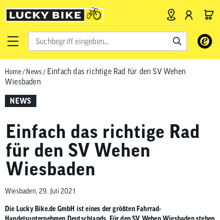
Verwende
die
Pfeile
Einfach das richtige Rad für den SV Wehen
Home
/
News
/
nach
Wiesbaden
oben
und
NEWS
unten,
um
Einfach das richtige Rad
das
verfügbar
für den SV Wehen
Ergebnis
Wiesbaden
auszuwähl
Drücke
die
Wiesbaden, 29. Juli 2021
Eingabetas
Die Lucky Bike.de GmbH ist eines der größten Fahrrad-
um
Handelsunternehmen Deutschlands. Für den SV Wehen Wiesbaden stehen