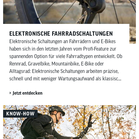
ELEKTRONISCHE FAHRRADSCHALTUNGEN
Elektronische Schaltungen an Fahrrädern und E-Bikes
haben sich in den letzten Jahren vom Profi-Feature zur
spannenden Option für viele Fahrradtypen entwickelt. Ob
Rennrad, Gravelbike, Mountainbike, E-Bike oder
Alltagsrad: Elektronische Schaltungen arbeiten präzise,
schnell und mit weniger Wartungsaufwand als klassische
mechanische Schaltungen. Besonders Shimano mit Di2
Jetzt entdecken
(Digital Integrated Intelligence) und SRAM mit AXS
(gesprochen Acces) prägen diesen Markt – allerdings mit
unterschiedlichen Ansätzen. Während Shimano
KNOW-HOW
elektronische Ketten- und Nabenschaltungen anbietet,
konzentriert sich SRAM vor allem auf kabellose
elektronische Kettenschaltungen. In diesem Artikel
zeigen wir dir, welche elektronischen Schaltungen es von