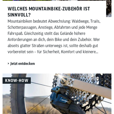
WELCHES MOUNTAINBIKE-ZUBEHÖR IST
SINNVOLL?
Mountainbiken bedeutet Abwechslung: Waldwege, Trails,
Schotterpassagen, Anstiege, Abfahrten und jede Menge
Fahrspaß. Gleichzeitig stellt das Gelände höhere
Anforderungen an dich, dein Bike und dein Zubehör. Wer
abseits glatter Straßen unterwegs ist, sollte deshalb gut
vorbereitet sein – für Sicherheit, Komfort und kleinere
Pannen unterwegs. In diesem Beitrag zeigen wir dir,
Jetzt entdecken
welches Mountainbike-Zubehör wirklich sinnvoll ist –
aufgeteilt in Must-haves und Nice-to-haves für Fahrer,
Bike sowie Wartung und Pflege.
KNOW-HOW