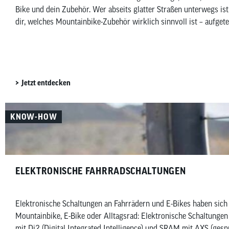
Bike und dein Zubehör. Wer abseits glatter Straßen unterwegs ist,
dir, welches Mountainbike-Zubehör wirklich sinnvoll ist – aufget
Jetzt entdecken
KNOW-HOW
ELEKTRONISCHE FAHRRADSCHALTUNGEN
Elektronische Schaltungen an Fahrrädern und E-Bikes haben sich 
Mountainbike, E-Bike oder Alltagsrad: Elektronische Schaltunge
mit Di2 (Digital Integrated Intelligence) und SRAM mit AXS (ges