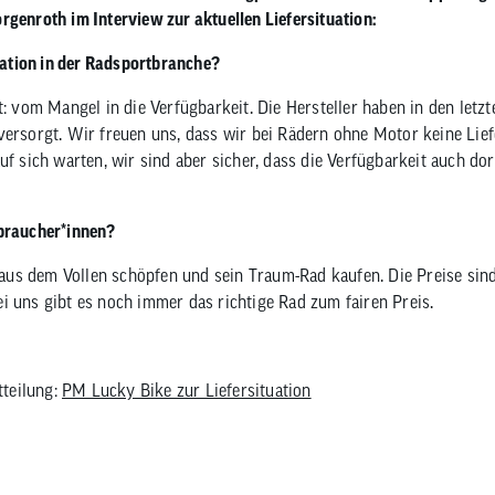
orgenroth
im Interview
zur aktuellen Liefersituation
:
en
eug
ojacken
Sättel
Sport-Riegel
en Zubehör
mittel
n
Sattelstützen
Energie-Gel
tuation in der Radsportbranche?
tattbedarf
Sattel Zubehör
Sport-Getränke
rschutz
ht: vom Mangel in die Verfügbarkeit. Die Hersteller haben in den let
versorgt. Wir freuen uns, dass wir bei Rädern ohne Motor keine Lie
uf sich warten, wir sind aber sicher, dass die Verfügbarkeit auch d
rbraucher*innen?
us dem Vollen schöpfen und sein Traum-Rad kaufen. Die Preise sind 
i uns gibt es noch immer das richtige Rad zum fairen Preis.
teilung:
PM Lucky Bike zur Liefersituation