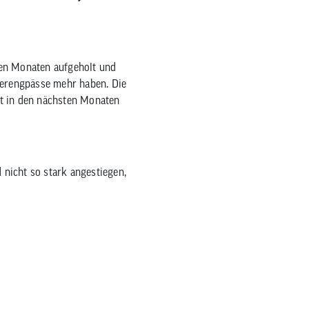
zum
ausgewählten
Suchergebnis
zu
zten Monaten aufgeholt und
gelangen.
ferengpässe mehr haben. Die
Benutzer
ort in den nächsten Monaten
von
Touchgeräten
können
Touch-
nicht so stark angestiegen,
und
Streichgesten
verwenden.