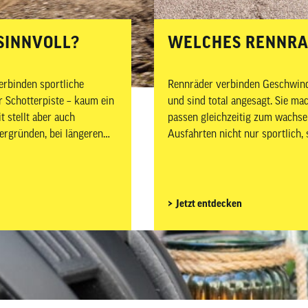
SINNVOLL?
WELCHES RENNRAD
erbinden sportliche
Rennräder verbinden Geschwindi
 Schotterpiste – kaum ein
und sind total angesagt. Sie m
t stellt aber auch
passen gleichzeitig zum wachse
rgründen, bei längeren
Ausfahrten nicht nur sportlich
rs wichtig, gut
dem passenden Bike auch auf das richtige Zubehör 
avelbike-Zubehör wirklich
welches Rennrad-Zubehör wirklic
rer, Bike sowie Wartung
für Fahrer, Bike sowie Wartung 
Jetzt entdecken