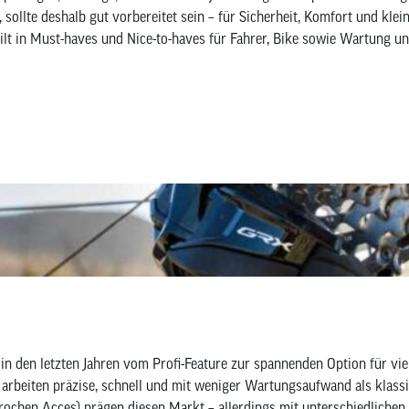
 sollte deshalb gut vorbereitet sein – für Sicherheit, Komfort und kle
eilt in Must-haves und Nice-to-haves für Fahrer, Bike sowie Wartung un
in den letzten Jahren vom Profi-Feature zur spannenden Option für vie
n arbeiten präzise, schnell und mit weniger Wartungsaufwand als kla
prochen Acces) prägen diesen Markt – allerdings mit unterschiedliche