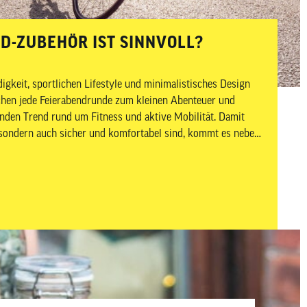
-ZUBEHÖR IST SINNVOLL?
gkeit, sportlichen Lifestyle und minimalistisches Design
achen jede Feierabendrunde zum kleinen Abenteuer und
nden Trend rund um Fitness und aktive Mobilität. Damit
, sondern auch sicher und komfortabel sind, kommt es neben
an. In diesem Beitrag zeigen wir dir,
h sinnvoll ist – aufgeteilt in Must-haves und Nice-to-haves
und Pflege.