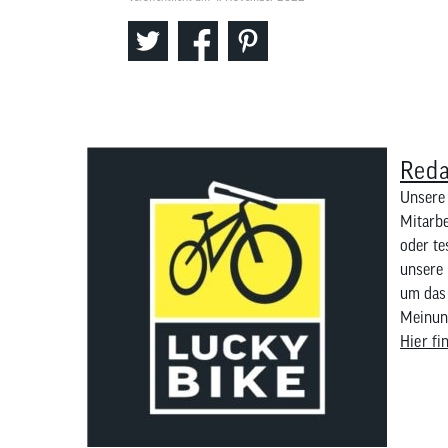
Reda
Unsere 
Mitarbe
oder te
unsere 
um das 
Meinung
Hier fi