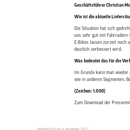
Geschäftsführer
Christian M
Nachhaltigkeitskonzept
Reifen
Fahrradträger
MTB Trikots
Brems
Werkz
Therm
Safari Simbaz
Schläuche
Fahrradträger Zubehör
Freizeit Shirts
Brems
Pflege
Weste
Wie ist die aktuelle Liefersi
Flickzeug & Laufradzubehör
Werks
Wette
Die Situation hat sich gedre
uns sehr gut mit Fahrrädern 
E-Bikes lassen zurzeit noch a
deutlich verbessert wird.
Was bedeutet das für die Ve
Im Grunde kann man wieder a
wie in anderen Segmenten. Be
(Zeichen: 1.000)
Zum Download der Pressemit
Veröffentlicht am 4. November 2022