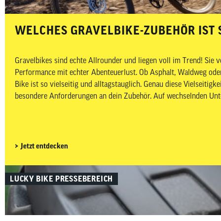
WELCHES GRAVELBIKE-ZUBEHÖR IST 
Gravelbikes sind echte Allrounder und liegen voll im Trend! Sie v
Performance mit echter Abenteuerlust. Ob Asphalt, Waldweg oder
Bike ist so vielseitig und alltagstauglich. Genau diese Vielseitigkei
besondere Anforderungen an dein Zubehör. Auf wechselnden Unte
Distanzen und abseits klassischer Rennradstrecken ist es besonde
vorbereitet zu sein. In diesem Beitrag zeigen wir dir, welches Gr
sinnvoll ist – aufgeteilt in Must-haves und Nice-to-haves für Fah
und Pflege.
Jetzt entdecken
LUCKY BIKE PRESSEBEREICH