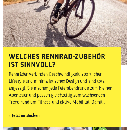
WELCHES RENNRAD-ZUBEHÖR
IST SINNVOLL?
Rennräder verbinden Geschwindigkeit, sportlichen
Lifestyle und minimalistisches Design und sind total
angesagt. Sie machen jede Feierabendrunde zum kleinen
Abenteuer und passen gleichzeitig zum wachsenden
Trend rund um Fitness und aktive Mobilität. Damit
Ausfahrten nicht nur sportlich, sondern auch sicher und
Jetzt entdecken
komfortabel sind, kommt es neben dem passenden Bike
auch auf das richtige Zubehör an. In diesem Beitrag
zeigen wir dir, welches Rennrad-Zubehör wirklich