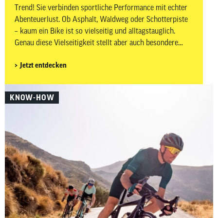
Trend! Sie verbinden sportliche Performance mit echter
Abenteuerlust. Ob Asphalt, Waldweg oder Schotterpiste
– kaum ein Bike ist so vielseitig und alltagstauglich.
Genau diese Vielseitigkeit stellt aber auch besondere
Anforderungen an dein Zubehör. Auf wechselnden
Jetzt entdecken
Untergründen, bei längeren Distanzen und abseits
klassischer Rennradstrecken ist es besonders wichtig,
gut vorbereitet zu sein. In diesem Beitrag zeigen wir dir,
KNOW-HOW
welches Gravelbike-Zubehör wirklich sinnvoll ist –
aufgeteilt in Must-haves und Nice-to-haves für Fahrer,
Bike sowie Wartung und Pflege.