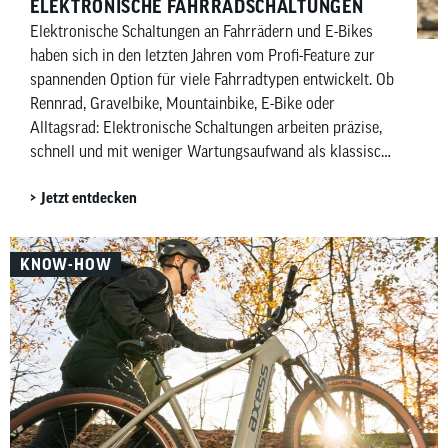
ELEKTRONISCHE FAHRRADSCHALTUNGEN
Elektronische Schaltungen an Fahrrädern und E-Bikes
haben sich in den letzten Jahren vom Profi-Feature zur
spannenden Option für viele Fahrradtypen entwickelt. Ob
Rennrad, Gravelbike, Mountainbike, E-Bike oder
Alltagsrad: Elektronische Schaltungen arbeiten präzise,
schnell und mit weniger Wartungsaufwand als klassische
mechanische Schaltungen. Besonders Shimano mit Di2
Jetzt entdecken
(Digital Integrated Intelligence) und SRAM mit AXS
(gesprochen Acces) prägen diesen Markt – allerdings mit
unterschiedlichen Ansätzen. Während Shimano
KNOW-HOW
elektronische Ketten- und Nabenschaltungen anbietet,
konzentriert sich SRAM vor allem auf kabellose
elektronische Kettenschaltungen. In diesem Artikel
zeigen wir dir, welche elektronischen Schaltungen es von
Shimano und SRAM gibt, wofür und für wen sie sich
eignen und worin sich die beiden Hersteller
unterscheiden.