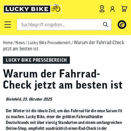
Verwende
die
Pfeile
Warum der Fahrrad-Check
Home
/
News
/
Lucky Bike Pressebereich
/
nach
jetzt am besten ist
oben
und
LUCKY BIKE PRESSEBEREICH
unten,
Warum der Fahrrad-
um
das
Check jetzt am besten ist
verfügbar
Ergebnis
auszuwähl
Bielefeld, 23. Oktober 2025
Drücke
Der Winter ist die ideale Zeit, um das Fahrrad für die neue Saison fit
die
zu machen. Lucky Bike, einer der größten Fahrradhändler
Eingabetas
Deutschlands mit über vierzig Standorten und einem umfangreichen
um
Online-Shop, empfiehlt ausdrücklich einen Rad-Check in der