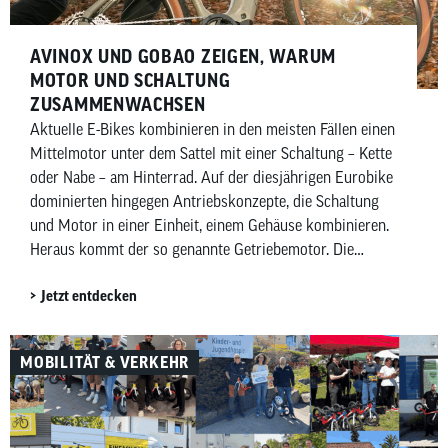
AVINOX UND GOBAO ZEIGEN, WARUM
MOTOR UND SCHALTUNG
ZUSAMMENWACHSEN
Aktuelle E-Bikes kombinieren in den meisten Fällen einen
Mittelmotor unter dem Sattel mit einer Schaltung – Kette
oder Nabe – am Hinterrad. Auf der diesjährigen Eurobike
dominierten hingegen Antriebskonzepte, die Schaltung
und Motor in einer Einheit, einem Gehäuse kombinieren.
Heraus kommt der so genannte Getriebemotor. Die
chinesischen Anbieter Avinox und Gobao haben jeweils
Jetzt entdecken
Getriebemotoren vorgestellt, die etablierte Anbieter wie
Bosch eBike Systems im Jahr 2027 herausfordern
wollen.
MOBILITÄT & VERKEHR