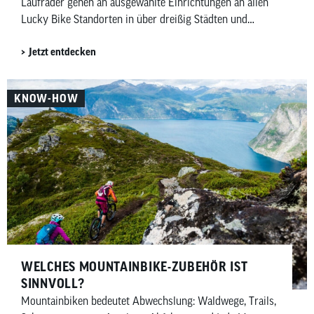
Laufräder gehen an ausgewählte Einrichtungen an allen
Lucky Bike Standorten in über dreißig Städten und
kommen insgesamt rund sechzig Einrichtungen zugute.
Jetzt entdecken
Darin enthalten sind auch hundert Laufräder für das
Deutsche Kinderhilfswerk sowie dreißig für die Manuel
Neuer Kids Foundation.
KNOW-HOW
WELCHES MOUNTAINBIKE-ZUBEHÖR IST
SINNVOLL?
Mountainbiken bedeutet Abwechslung: Waldwege, Trails,