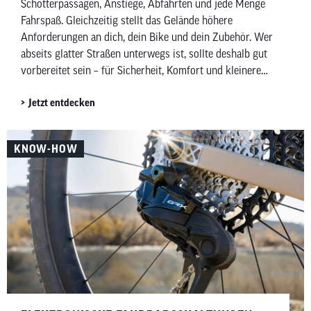
Schotterpassagen, Anstiege, Abfahrten und jede Menge
Fahrspaß. Gleichzeitig stellt das Gelände höhere
Anforderungen an dich, dein Bike und dein Zubehör. Wer
abseits glatter Straßen unterwegs ist, sollte deshalb gut
vorbereitet sein – für Sicherheit, Komfort und kleinere
Pannen unterwegs. In diesem Beitrag zeigen wir dir,
Jetzt entdecken
welches Mountainbike-Zubehör wirklich sinnvoll ist –
aufgeteilt in Must-haves und Nice-to-haves für Fahrer,
Bike sowie Wartung und Pflege.
KNOW-HOW