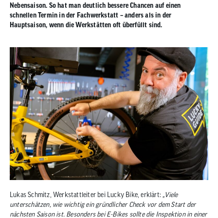
zum
Nebensaison. So hat man deutlich bessere Chancen auf einen
schnellen Termin in der Fachwerkstatt – anders als in der
ausgewähl
Hauptsaison, wenn die Werkstätten oft überfüllt sind.
Suchergeb
zu
gelangen.
Benutzer
von
Touchgerä
können
Touch-
und
Streichges
verwenden
Lukas Schmitz, Werkstattleiter bei Lucky Bike, erklärt:
„Viele
unterschätzen, wie wichtig ein gründlicher Check vor dem Start der
nächsten Saison ist. Besonders bei E-Bikes sollte die Inspektion in einer